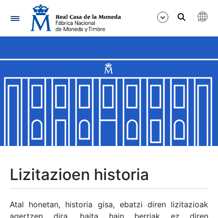
Nabigazioa
Erakutsi/Ezkutatu
Erakutsi/Ezkutatu
Erakutsi/Ezkutatu
Erakutsi/Ezkutatu
Erakutsi/Ezkutatu
Lizitazioen historia
Erakutsi/Ezkutatu
Atal honetan, historia gisa, ebatzi diren lizitazioak
agertzen dira, baita hain berriak ez diren