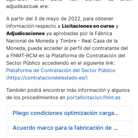
adjudikazioak ere:
A partir del 3 de mayo de 2022, para obtener
Erakutsi/Ezkutatu
información respecto a
Licitaciones en curso
y
Erakutsi/Ezkutatu
Adjudicaciones
ya aprobadas por la Fábrica
Nacional de Moneda y Timbre - Real Casa de la
Erakutsi/Ezkutatu
Moneda, puede acceder al perfil del contratante del
a FNMT-RCM en la Plataforma de Contratación del
Sector Público accediendo en el siguiente link:
Plataforma de Contratación del Sector Público
(https://contrataciondelestado.es/)
También podrá encontrar más información y algunos
de los procedimientos en
portallicitacion.fnmt.es
Pliego condiciones optimización cargas compras firmado
Erakutsi/Ezkutatu
Acuerdo marco para la fabricación de piezas