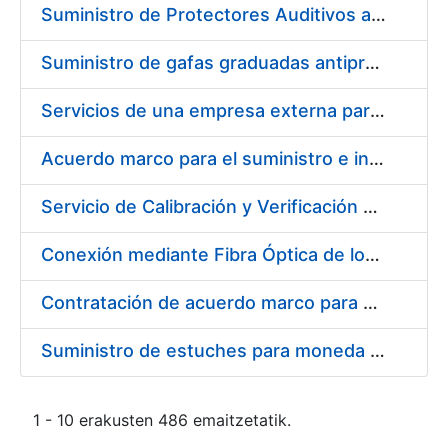
Suministro de Protectores Auditivos a medida para las personas trabajadoras de los Centros de Trabajo de Madrid y Burgos
Suministro de gafas graduadas antiproyecciones para los trabajadores de la FNMT-RCM en los centros de trabajo de Madrid y Burgos
Servicios de una empresa externa para el asesoramiento y resolución de los recursos de alzada que se presentan relacionados con procesos de selección para la FNMT-RCM
Acuerdo marco para el suministro e instalación de persianas, estores y otros complementos
Servicio de Calibración y Verificación Externa de los Equipos de Medición del Servicio de Prevención de la FNMT-RCM
Conexión mediante Fibra Óptica de los Centros de Proceso de Datos (CPDs) de las sedes de la FNMT-RCM de Burgos y Madrid
Contratación de acuerdo marco para el Suministro de Material de Electricidad para la Fábrica Nacional de Moneda y Timbre-Real Casa de la Moneda en su centro de trabajo de Burgos
Suministro de estuches para moneda de 30 €
1 - 10 erakusten 486 emaitzetatik.