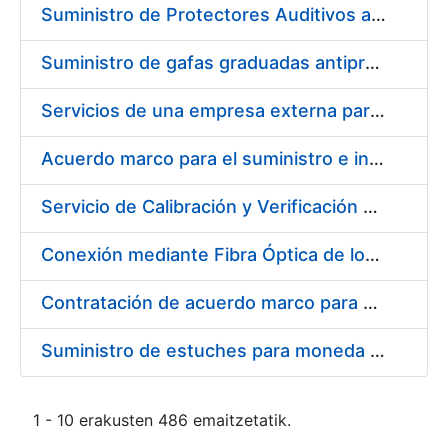
Suministro de Protectores Auditivos a medida para las personas trabajadoras de los Centros de Trabajo de Madrid y Burgos
Suministro de gafas graduadas antiproyecciones para los trabajadores de la FNMT-RCM en los centros de trabajo de Madrid y Burgos
Servicios de una empresa externa para el asesoramiento y resolución de los recursos de alzada que se presentan relacionados con procesos de selección para la FNMT-RCM
Acuerdo marco para el suministro e instalación de persianas, estores y otros complementos
Servicio de Calibración y Verificación Externa de los Equipos de Medición del Servicio de Prevención de la FNMT-RCM
Conexión mediante Fibra Óptica de los Centros de Proceso de Datos (CPDs) de las sedes de la FNMT-RCM de Burgos y Madrid
Contratación de acuerdo marco para el Suministro de Material de Electricidad para la Fábrica Nacional de Moneda y Timbre-Real Casa de la Moneda en su centro de trabajo de Burgos
Suministro de estuches para moneda de 30 €
1 - 10 erakusten 486 emaitzetatik.