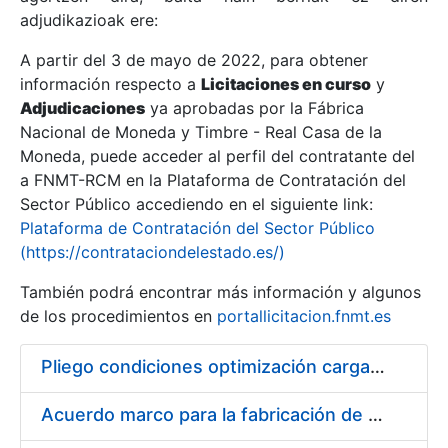
adjudikazioak ere:
A partir del 3 de mayo de 2022, para obtener
Erakutsi/Ezkutatu
información respecto a
Licitaciones en curso
y
Erakutsi/Ezkutatu
Adjudicaciones
ya aprobadas por la Fábrica
Nacional de Moneda y Timbre - Real Casa de la
Erakutsi/Ezkutatu
Moneda, puede acceder al perfil del contratante del
a FNMT-RCM en la Plataforma de Contratación del
Sector Público accediendo en el siguiente link:
Plataforma de Contratación del Sector Público
(https://contrataciondelestado.es/)
También podrá encontrar más información y algunos
de los procedimientos en
portallicitacion.fnmt.es
Pliego condiciones optimización cargas compras firmado
Erakutsi/Ezkutatu
Acuerdo marco para la fabricación de piezas