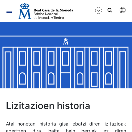
Nabigazioa
Erakutsi/Ezkutatu
Erakutsi/Ezkutatu
Erakutsi/Ezkutatu
Erakutsi/Ezkutatu
Erakutsi/Ezkutatu
Lizitazioen historia
Erakutsi/Ezkutatu
Atal honetan, historia gisa, ebatzi diren lizitazioak
agertzen dira, baita hain berriak ez diren