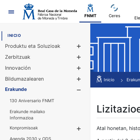
Nabigazioa
FNMT
Ceres
El
INICIO
Produktu eta Soluzioak
Erakutsi/Ezku
Zerbitzuak
Erakutsi/Ezku
Innovación
Erakutsi/Ezku
Bildumazalearen
Erakutsi/Ezku
Inicio
Eraku
Erakunde
Erakutsi/Ezku
130 Aniversario FNMT
Lizitazio
Erakunde mailako
Informazioa
Atal honetan, histo
Konpromisoak
Erakutsi/Ezkuta
Agenda 2030 y ODS