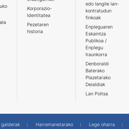
edo langile lan-
ruko
Korporazio-
kontratudun
Identitatea
finkoak
tala
Pezetaren
Enpleguaren
historia
Eskaintza
Publikoa /
Enplegu
Iraunkorra
Denboraldi
Baterako
Plazetarako
Deialdiak
Lan Poltsa
 galderak
Harremanetarako
Lege oharra