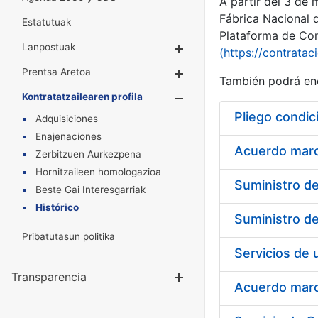
A partir del 3 de
Fábrica Nacional 
Estatutuak
Plataforma de Cont
Lanpostuak
Erakutsi/Ezkuta
(https://contratac
Prentsa Aretoa
Erakutsi/Ezkuta
También podrá enc
Kontratatzailearen profila
Erakutsi/Ezkut
Pliego condic
Adquisiciones
Enajenaciones
Acuerdo marco
Zerbitzuen Aurkezpena
Hornitzaileen homologazioa
Beste Gai Interesgarriak
Histórico
Pribatutasun politika
Transparencia
Erakutsi/Ezku
Acuerdo marco