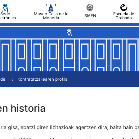
Sede
Museo Casa de la
Escuela de
SIAEN
ectrónica
Moneda
Grabado
tatu
tatu
tatu
tatu
nde
Kontratatzailearen profila
tatu
en historia
ria gisa, ebatzi diren lizitazioak agertzen dira, baita hain 
tu