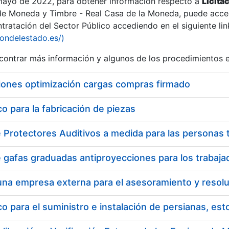
 mayo de 2022, para obtener información respecto a
Licita
de Moneda y Timbre - Real Casa de la Moneda, puede acced
ratación del Sector Público accediendo en el siguiente lin
tu
iondelestado.es/)
tu
ontrar más información y algunos de los procedimientos 
atu
iones optimización cargas compras firmado
 para la fabricación de piezas
tatu
 para el suministro e instalación de persianas, es