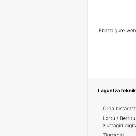
Ebatzi gure web
Laguntza tekni
Orria bistarat
Lortu / Berritu
ziurtagiri digit
Ziurtagiri