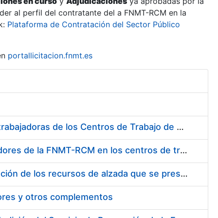
ciones en curso
y
Adjudicaciones
ya aprobadas por la
er al perfil del contratante del a FNMT-RCM en la
k:
Plataforma de Contratación del Sector Público
en
portallicitacion.fnmt.es
Suministro de Protectores Auditivos a medida para las personas trabajadoras de los Centros de Trabajo de Madrid y Burgos
Suministro de gafas graduadas antiproyecciones para los trabajadores de la FNMT-RCM en los centros de trabajo de Madrid y Burgos
Servicios de una empresa externa para el asesoramiento y resolución de los recursos de alzada que se presentan relacionados con procesos de selección para la FNMT-RCM
tores y otros complementos