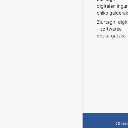
digitalen ingu
ohiko galderak
Ziurtagiri digi
- softwarea
deskargatzea
Ohiko