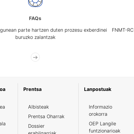
FAQs
gunean parte hartzen duten prozesu exberdinei
FNMT-RCM 
buruzko zalantzak
koa
Prentsa
Lanpostuak
zea
Albisteak
Informazio
orokorra
Prentsa Oharrak
ala
OEP Langile
Dossier
funtzionarioak
erabilgarriak