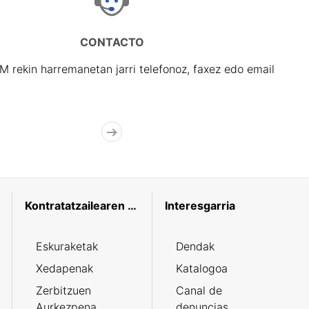
CONTACTO
rekin harremanetan jarri telefonoz, faxez edo email
Kontratatzailearen profila
Interesgarria
Eskuraketak
Dendak
Xedapenak
Katalogoa
Zerbitzuen
Canal de
Aurkezpena
denuncias