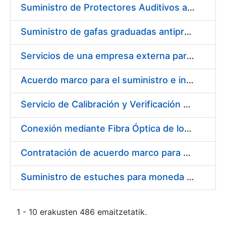
Suministro de Protectores Auditivos a medida para las personas trabajadoras de los Centros de Trabajo de Madrid y Burgos
Suministro de gafas graduadas antiproyecciones para los trabajadores de la FNMT-RCM en los centros de trabajo de Madrid y Burgos
Servicios de una empresa externa para el asesoramiento y resolución de los recursos de alzada que se presentan relacionados con procesos de selección para la FNMT-RCM
Acuerdo marco para el suministro e instalación de persianas, estores y otros complementos
Servicio de Calibración y Verificación Externa de los Equipos de Medición del Servicio de Prevención de la FNMT-RCM
Conexión mediante Fibra Óptica de los Centros de Proceso de Datos (CPDs) de las sedes de la FNMT-RCM de Burgos y Madrid
Contratación de acuerdo marco para el Suministro de Material de Electricidad para la Fábrica Nacional de Moneda y Timbre-Real Casa de la Moneda en su centro de trabajo de Burgos
Suministro de estuches para moneda de 30 €
1 - 10 erakusten 486 emaitzetatik.