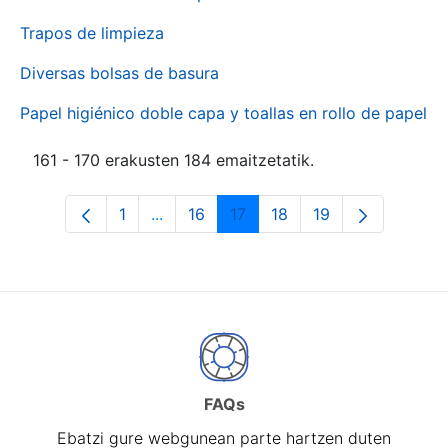
Trapos de limpieza
Diversas bolsas de basura
Papel higiénico doble capa y toallas en rollo de papel
161 - 170 erakusten 184 emaitzetatik.
1
...
16
17
18
19
Orrialdea
Intermediate Pages Use TAB to naviga
Orrialdea
Orrialdea
Orrialdea
Orrialdea
FAQs
Ebatzi gure webgunean parte hartzen duten