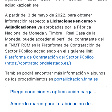
adjudikazioak ere:
A partir del 3 de mayo de 2022, para obtener
Erakutsi/Ezkutatu
información respecto a
Licitaciones en curso
y
Erakutsi/Ezkutatu
Adjudicaciones
ya aprobadas por la Fábrica
Nacional de Moneda y Timbre - Real Casa de la
Erakutsi/Ezkutatu
Moneda, puede acceder al perfil del contratante del
a FNMT-RCM en la Plataforma de Contratación del
Sector Público accediendo en el siguiente link:
Plataforma de Contratación del Sector Público
(https://contrataciondelestado.es/)
También podrá encontrar más información y algunos
de los procedimientos en
portallicitacion.fnmt.es
Pliego condiciones optimización cargas compras firmado
Erakutsi/Ezkutatu
Acuerdo marco para la fabricación de piezas