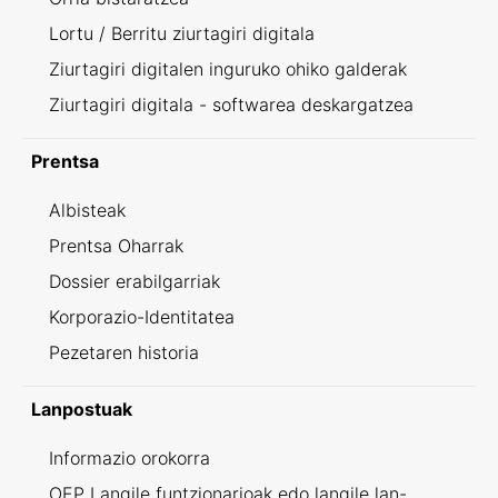
Lortu / Berritu ziurtagiri digitala
Ziurtagiri digitalen inguruko ohiko galderak
Ziurtagiri digitala - softwarea deskargatzea
Prentsa
Albisteak
Prentsa Oharrak
Dossier erabilgarriak
Korporazio-Identitatea
Pezetaren historia
Lanpostuak
Informazio orokorra
OEP Langile funtzionarioak edo langile lan-