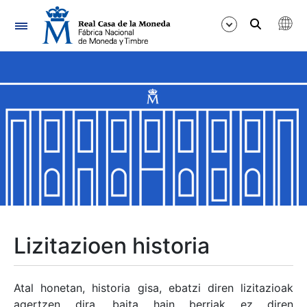
Nabigazioa
Erakutsi/Ezkutatu
Erakutsi/Ezkutatu
Erakutsi/Ezkutatu
Erakutsi/Ezkutatu
Erakutsi/Ezkutatu
Lizitazioen historia
Erakutsi/Ezkutatu
Atal honetan, historia gisa, ebatzi diren lizitazioak
agertzen dira, baita hain berriak ez diren