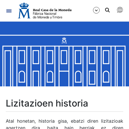
Nabigazioa
Erakutsi/Ezkutatu
Erakutsi/Ezkutatu
Erakutsi/Ezkutatu
Erakutsi/Ezkutatu
Erakutsi/Ezkutatu
Lizitazioen historia
Erakutsi/Ezkutatu
Atal honetan, historia gisa, ebatzi diren lizitazioak
agertzen dira, baita hain berriak ez diren