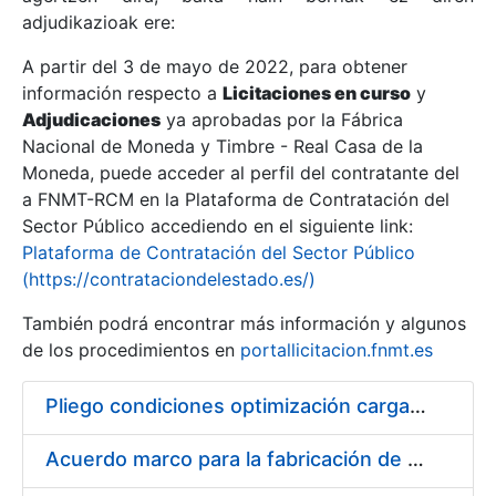
adjudikazioak ere:
A partir del 3 de mayo de 2022, para obtener
Erakutsi/Ezkutatu
información respecto a
Licitaciones en curso
y
Erakutsi/Ezkutatu
Adjudicaciones
ya aprobadas por la Fábrica
Nacional de Moneda y Timbre - Real Casa de la
Erakutsi/Ezkutatu
Moneda, puede acceder al perfil del contratante del
a FNMT-RCM en la Plataforma de Contratación del
Sector Público accediendo en el siguiente link:
Plataforma de Contratación del Sector Público
(https://contrataciondelestado.es/)
También podrá encontrar más información y algunos
de los procedimientos en
portallicitacion.fnmt.es
Pliego condiciones optimización cargas compras firmado
Erakutsi/Ezkutatu
Acuerdo marco para la fabricación de piezas