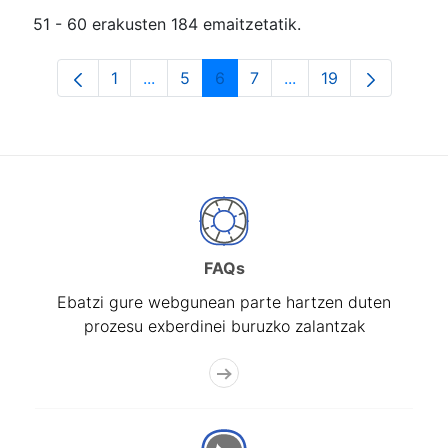
51 - 60 erakusten 184 emaitzetatik.
1
...
5
6
7
...
19
Orrialdea
Intermediate Pages Use TAB to navigat
Orrialdea
Orrialdea
Orrialdea
Intermediate Pages U
Orrialdea
FAQs
Ebatzi gure webgunean parte hartzen duten
prozesu exberdinei buruzko zalantzak