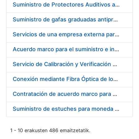
Suministro de Protectores Auditivos a medida para las personas trabajadoras de los Centros de Trabajo de Madrid y Burgos
Suministro de gafas graduadas antiproyecciones para los trabajadores de la FNMT-RCM en los centros de trabajo de Madrid y Burgos
Servicios de una empresa externa para el asesoramiento y resolución de los recursos de alzada que se presentan relacionados con procesos de selección para la FNMT-RCM
Acuerdo marco para el suministro e instalación de persianas, estores y otros complementos
Servicio de Calibración y Verificación Externa de los Equipos de Medición del Servicio de Prevención de la FNMT-RCM
Conexión mediante Fibra Óptica de los Centros de Proceso de Datos (CPDs) de las sedes de la FNMT-RCM de Burgos y Madrid
Contratación de acuerdo marco para el Suministro de Material de Electricidad para la Fábrica Nacional de Moneda y Timbre-Real Casa de la Moneda en su centro de trabajo de Burgos
Suministro de estuches para moneda de 30 €
1 - 10 erakusten 486 emaitzetatik.