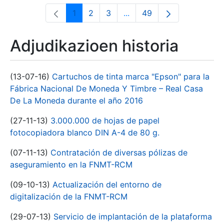
1
2
3
...
49
Orrialdea
Orrialdea
Orrialdea
Intermediate Pages Use T
Orrialdea
Adjudikazioen historia
(13-07-16)
Cartuchos de tinta marca "Epson" para la
Fábrica Nacional De Moneda Y Timbre – Real Casa
De La Moneda durante el año 2016
(27-11-13)
3.000.000 de hojas de papel
fotocopiadora blanco DIN A-4 de 80 g.
(07-11-13)
Contratación de diversas pólizas de
aseguramiento en la FNMT-RCM
(09-10-13)
Actualización del entorno de
digitalización de la FNMT-RCM
(29-07-13)
Servicio de implantación de la plataforma