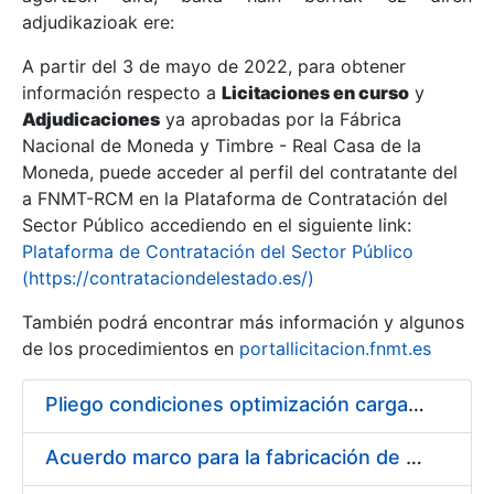
adjudikazioak ere:
A partir del 3 de mayo de 2022, para obtener
Erakutsi/Ezkutatu
información respecto a
Licitaciones en curso
y
Erakutsi/Ezkutatu
Adjudicaciones
ya aprobadas por la Fábrica
Nacional de Moneda y Timbre - Real Casa de la
Erakutsi/Ezkutatu
Moneda, puede acceder al perfil del contratante del
a FNMT-RCM en la Plataforma de Contratación del
Sector Público accediendo en el siguiente link:
Plataforma de Contratación del Sector Público
(https://contrataciondelestado.es/)
También podrá encontrar más información y algunos
de los procedimientos en
portallicitacion.fnmt.es
Pliego condiciones optimización cargas compras firmado
Erakutsi/Ezkutatu
Acuerdo marco para la fabricación de piezas