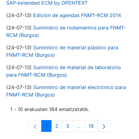
SAP-extended ECM by OPENTEXT
(24-07-13)
Edición de agendas FNMT-RCM 2014
(24-07-13)
Suministro de rodamientos para FNMT-
RCM (Burgos)
(24-07-13)
Suministro de material plástico para
FNMT-RCM (Burgos)
(24-07-13)
Suministro de material de laboratorio
para FNMT-RCM (Burgos)
(24-07-13)
Suministro de material electrónico para
FNMT-RCM (Burgos)
1 - 10 erakusten 184 emaitzetatik.
1
2
3
...
19
Orrialdea
Orrialdea
Orrialdea
Intermediate Pages Use T
Orrialdea