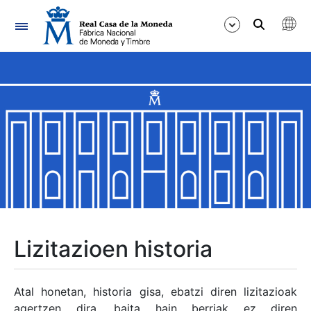
Nabigazioa
Erakutsi/Ezkutatu
Erakutsi/Ezkutatu
Erakutsi/Ezkutatu
Erakutsi/Ezkutatu
Erakutsi/Ezkutatu
Lizitazioen historia
Erakutsi/Ezkutatu
Atal honetan, historia gisa, ebatzi diren lizitazioak
agertzen dira, baita hain berriak ez diren