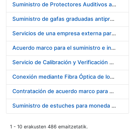
Suministro de Protectores Auditivos a medida para las personas trabajadoras de los Centros de Trabajo de Madrid y Burgos
Suministro de gafas graduadas antiproyecciones para los trabajadores de la FNMT-RCM en los centros de trabajo de Madrid y Burgos
Servicios de una empresa externa para el asesoramiento y resolución de los recursos de alzada que se presentan relacionados con procesos de selección para la FNMT-RCM
Acuerdo marco para el suministro e instalación de persianas, estores y otros complementos
Servicio de Calibración y Verificación Externa de los Equipos de Medición del Servicio de Prevención de la FNMT-RCM
Conexión mediante Fibra Óptica de los Centros de Proceso de Datos (CPDs) de las sedes de la FNMT-RCM de Burgos y Madrid
Contratación de acuerdo marco para el Suministro de Material de Electricidad para la Fábrica Nacional de Moneda y Timbre-Real Casa de la Moneda en su centro de trabajo de Burgos
Suministro de estuches para moneda de 30 €
1 - 10 erakusten 486 emaitzetatik.