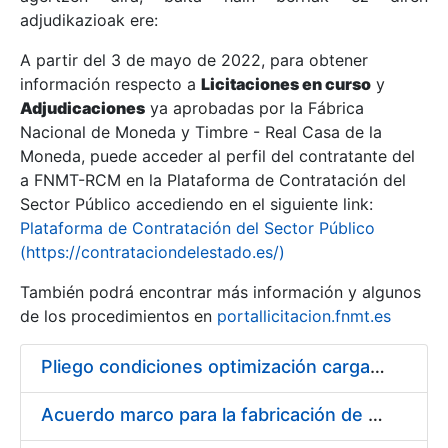
adjudikazioak ere:
A partir del 3 de mayo de 2022, para obtener
Erakutsi/Ezkutatu
información respecto a
Licitaciones en curso
y
Erakutsi/Ezkutatu
Adjudicaciones
ya aprobadas por la Fábrica
Nacional de Moneda y Timbre - Real Casa de la
Erakutsi/Ezkutatu
Moneda, puede acceder al perfil del contratante del
a FNMT-RCM en la Plataforma de Contratación del
Sector Público accediendo en el siguiente link:
Plataforma de Contratación del Sector Público
(https://contrataciondelestado.es/)
También podrá encontrar más información y algunos
de los procedimientos en
portallicitacion.fnmt.es
Pliego condiciones optimización cargas compras firmado
Erakutsi/Ezkutatu
Acuerdo marco para la fabricación de piezas