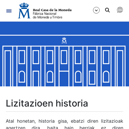
Nabigazioa
Erakutsi/Ezkutatu
Erakutsi/Ezkutatu
Erakutsi/Ezkutatu
Erakutsi/Ezkutatu
Erakutsi/Ezkutatu
Lizitazioen historia
Erakutsi/Ezkutatu
Atal honetan, historia gisa, ebatzi diren lizitazioak
agertzen dira, baita hain berriak ez diren