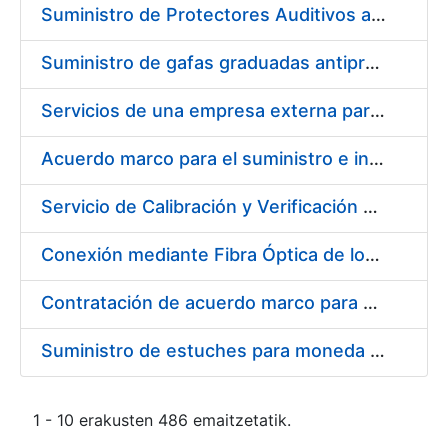
Suministro de Protectores Auditivos a medida para las personas trabajadoras de los Centros de Trabajo de Madrid y Burgos
Suministro de gafas graduadas antiproyecciones para los trabajadores de la FNMT-RCM en los centros de trabajo de Madrid y Burgos
Servicios de una empresa externa para el asesoramiento y resolución de los recursos de alzada que se presentan relacionados con procesos de selección para la FNMT-RCM
Acuerdo marco para el suministro e instalación de persianas, estores y otros complementos
Servicio de Calibración y Verificación Externa de los Equipos de Medición del Servicio de Prevención de la FNMT-RCM
Conexión mediante Fibra Óptica de los Centros de Proceso de Datos (CPDs) de las sedes de la FNMT-RCM de Burgos y Madrid
Contratación de acuerdo marco para el Suministro de Material de Electricidad para la Fábrica Nacional de Moneda y Timbre-Real Casa de la Moneda en su centro de trabajo de Burgos
Suministro de estuches para moneda de 30 €
1 - 10 erakusten 486 emaitzetatik.