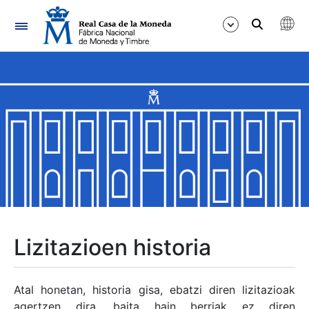
Nabigazioa
Erakutsi/Ezkutatu
Erakutsi/Ezkutatu
Erakutsi/Ezkutatu
Erakutsi/Ezkutatu
Erakutsi/Ezkutatu
Lizitazioen historia
Erakutsi/Ezkutatu
Atal honetan, historia gisa, ebatzi diren lizitazioak
agertzen dira, baita hain berriak ez diren