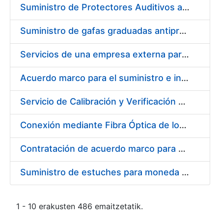
Suministro de Protectores Auditivos a medida para las personas trabajadoras de los Centros de Trabajo de Madrid y Burgos
Suministro de gafas graduadas antiproyecciones para los trabajadores de la FNMT-RCM en los centros de trabajo de Madrid y Burgos
Servicios de una empresa externa para el asesoramiento y resolución de los recursos de alzada que se presentan relacionados con procesos de selección para la FNMT-RCM
Acuerdo marco para el suministro e instalación de persianas, estores y otros complementos
Servicio de Calibración y Verificación Externa de los Equipos de Medición del Servicio de Prevención de la FNMT-RCM
Conexión mediante Fibra Óptica de los Centros de Proceso de Datos (CPDs) de las sedes de la FNMT-RCM de Burgos y Madrid
Contratación de acuerdo marco para el Suministro de Material de Electricidad para la Fábrica Nacional de Moneda y Timbre-Real Casa de la Moneda en su centro de trabajo de Burgos
Suministro de estuches para moneda de 30 €
1 - 10 erakusten 486 emaitzetatik.