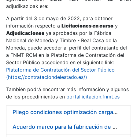
adjudikazioak ere:
A partir del 3 de mayo de 2022, para obtener
Erakutsi/Ezkutatu
información respecto a
Licitaciones en curso
y
Erakutsi/Ezkutatu
Adjudicaciones
ya aprobadas por la Fábrica
Nacional de Moneda y Timbre - Real Casa de la
Erakutsi/Ezkutatu
Moneda, puede acceder al perfil del contratante del
a FNMT-RCM en la Plataforma de Contratación del
Sector Público accediendo en el siguiente link:
Plataforma de Contratación del Sector Público
(https://contrataciondelestado.es/)
También podrá encontrar más información y algunos
de los procedimientos en
portallicitacion.fnmt.es
Pliego condiciones optimización cargas compras firmado
Erakutsi/Ezkutatu
Acuerdo marco para la fabricación de piezas