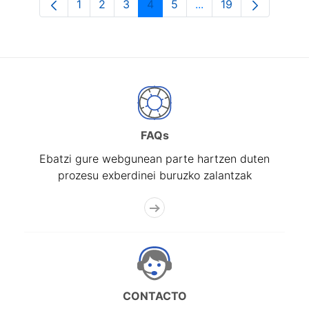
1
2
3
4
5
...
19
Orrialdea
Orrialdea
Orrialdea
Orrialdea
Orrialdea
Intermediate Pages U
Orrialdea
FAQs
Ebatzi gure webgunean parte hartzen duten
prozesu exberdinei buruzko zalantzak
CONTACTO