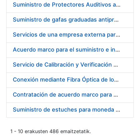
Suministro de Protectores Auditivos a medida para las personas trabajadoras de los Centros de Trabajo de Madrid y Burgos
Suministro de gafas graduadas antiproyecciones para los trabajadores de la FNMT-RCM en los centros de trabajo de Madrid y Burgos
Servicios de una empresa externa para el asesoramiento y resolución de los recursos de alzada que se presentan relacionados con procesos de selección para la FNMT-RCM
Acuerdo marco para el suministro e instalación de persianas, estores y otros complementos
Servicio de Calibración y Verificación Externa de los Equipos de Medición del Servicio de Prevención de la FNMT-RCM
Conexión mediante Fibra Óptica de los Centros de Proceso de Datos (CPDs) de las sedes de la FNMT-RCM de Burgos y Madrid
Contratación de acuerdo marco para el Suministro de Material de Electricidad para la Fábrica Nacional de Moneda y Timbre-Real Casa de la Moneda en su centro de trabajo de Burgos
Suministro de estuches para moneda de 30 €
1 - 10 erakusten 486 emaitzetatik.