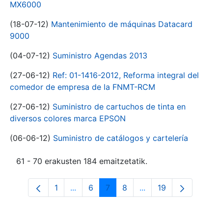
MX6000
(18-07-12)
Mantenimiento de máquinas Datacard
9000
(04-07-12)
Suministro Agendas 2013
(27-06-12)
Ref: 01-1416-2012, Reforma integral del
comedor de empresa de la FNMT-RCM
(27-06-12)
Suministro de cartuchos de tinta en
diversos colores marca EPSON
(06-06-12)
Suministro de catálogos y cartelería
61 - 70 erakusten 184 emaitzetatik.
1
...
6
7
8
...
19
Orrialdea
Intermediate Pages Use TAB to navigat
Orrialdea
Orrialdea
Orrialdea
Intermediate Pages U
Orrialdea