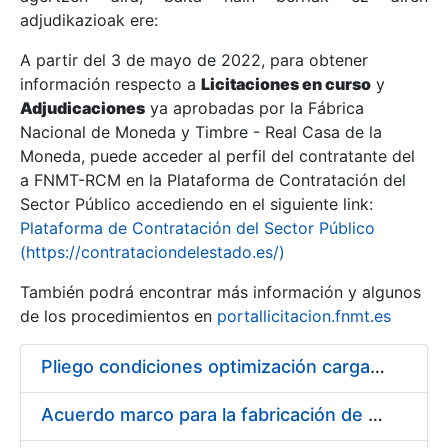
adjudikazioak ere:
A partir del 3 de mayo de 2022, para obtener
Erakutsi/Ezkutatu
información respecto a
Licitaciones en curso
y
Erakutsi/Ezkutatu
Adjudicaciones
ya aprobadas por la Fábrica
Nacional de Moneda y Timbre - Real Casa de la
Erakutsi/Ezkutatu
Moneda, puede acceder al perfil del contratante del
a FNMT-RCM en la Plataforma de Contratación del
Sector Público accediendo en el siguiente link:
Plataforma de Contratación del Sector Público
(https://contrataciondelestado.es/)
También podrá encontrar más información y algunos
de los procedimientos en
portallicitacion.fnmt.es
Pliego condiciones optimización cargas compras firmado
Erakutsi/Ezkutatu
Acuerdo marco para la fabricación de piezas