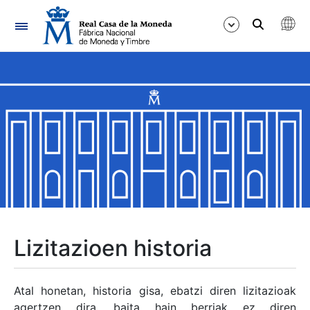
Nabigazioa
Erakutsi/Ezkutatu
Erakutsi/Ezkutatu
Erakutsi/Ezkutatu
Erakutsi/Ezkutatu
Erakutsi/Ezkutatu
Lizitazioen historia
Erakutsi/Ezkutatu
Atal honetan, historia gisa, ebatzi diren lizitazioak
agertzen dira, baita hain berriak ez diren