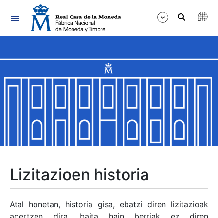
Nabigazioa
Erakutsi/Ezkutatu
Erakutsi/Ezkutatu
Erakutsi/Ezkutatu
Erakutsi/Ezkutatu
Erakutsi/Ezkutatu
Lizitazioen historia
Erakutsi/Ezkutatu
Atal honetan, historia gisa, ebatzi diren lizitazioak
agertzen dira, baita hain berriak ez diren