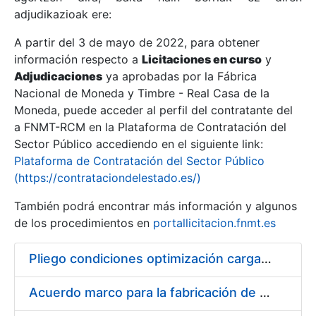
adjudikazioak ere:
A partir del 3 de mayo de 2022, para obtener
Erakutsi/Ezkutatu
información respecto a
Licitaciones en curso
y
Erakutsi/Ezkutatu
Adjudicaciones
ya aprobadas por la Fábrica
Nacional de Moneda y Timbre - Real Casa de la
Erakutsi/Ezkutatu
Moneda, puede acceder al perfil del contratante del
a FNMT-RCM en la Plataforma de Contratación del
Sector Público accediendo en el siguiente link:
Plataforma de Contratación del Sector Público
(https://contrataciondelestado.es/)
También podrá encontrar más información y algunos
de los procedimientos en
portallicitacion.fnmt.es
Pliego condiciones optimización cargas compras firmado
Erakutsi/Ezkutatu
Acuerdo marco para la fabricación de piezas