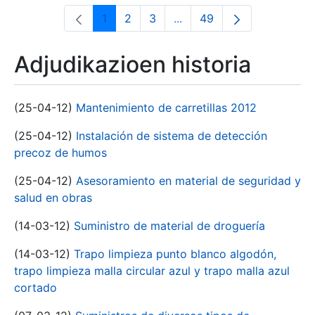
1
2
3
...
49
Orrialdea
Orrialdea
Orrialdea
Intermediate Pages Use T
Orrialdea
Adjudikazioen historia
(25-04-12)
Mantenimiento de carretillas 2012
(25-04-12)
Instalación de sistema de detección
precoz de humos
(25-04-12)
Asesoramiento en material de seguridad y
salud en obras
(14-03-12)
Suministro de material de droguería
(14-03-12)
Trapo limpieza punto blanco algodón,
trapo limpieza malla circular azul y trapo malla azul
cortado