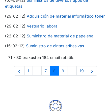
(07-03-12)
Suministros de diversos tipos de
etiquetas
(29-02-12)
Adquisición de material informático tóner
(29-02-12)
Vestuario laboral
(22-02-12)
Suministro de material de papelería
(15-02-12)
Suministro de cintas adhesivas
71 - 80 erakusten 184 emaitzetatik.
1
...
7
8
9
...
19
Orrialdea
Intermediate Pages Use TAB to navigat
Orrialdea
Orrialdea
Orrialdea
Intermediate Pages U
Orrialdea