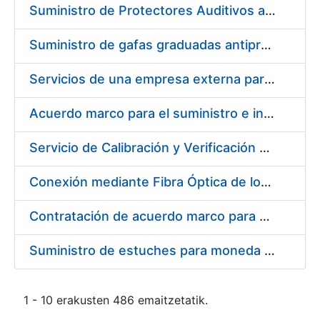
Suministro de Protectores Auditivos a medida para las personas trabajadoras de los Centros de Trabajo de Madrid y Burgos
Suministro de gafas graduadas antiproyecciones para los trabajadores de la FNMT-RCM en los centros de trabajo de Madrid y Burgos
Servicios de una empresa externa para el asesoramiento y resolución de los recursos de alzada que se presentan relacionados con procesos de selección para la FNMT-RCM
Acuerdo marco para el suministro e instalación de persianas, estores y otros complementos
Servicio de Calibración y Verificación Externa de los Equipos de Medición del Servicio de Prevención de la FNMT-RCM
Conexión mediante Fibra Óptica de los Centros de Proceso de Datos (CPDs) de las sedes de la FNMT-RCM de Burgos y Madrid
Contratación de acuerdo marco para el Suministro de Material de Electricidad para la Fábrica Nacional de Moneda y Timbre-Real Casa de la Moneda en su centro de trabajo de Burgos
Suministro de estuches para moneda de 30 €
1 - 10 erakusten 486 emaitzetatik.