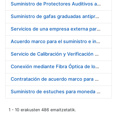
Suministro de Protectores Auditivos a medida para las personas trabajadoras de los Centros de Trabajo de Madrid y Burgos
Suministro de gafas graduadas antiproyecciones para los trabajadores de la FNMT-RCM en los centros de trabajo de Madrid y Burgos
Servicios de una empresa externa para el asesoramiento y resolución de los recursos de alzada que se presentan relacionados con procesos de selección para la FNMT-RCM
Acuerdo marco para el suministro e instalación de persianas, estores y otros complementos
Servicio de Calibración y Verificación Externa de los Equipos de Medición del Servicio de Prevención de la FNMT-RCM
Conexión mediante Fibra Óptica de los Centros de Proceso de Datos (CPDs) de las sedes de la FNMT-RCM de Burgos y Madrid
Contratación de acuerdo marco para el Suministro de Material de Electricidad para la Fábrica Nacional de Moneda y Timbre-Real Casa de la Moneda en su centro de trabajo de Burgos
Suministro de estuches para moneda de 30 €
1 - 10 erakusten 486 emaitzetatik.