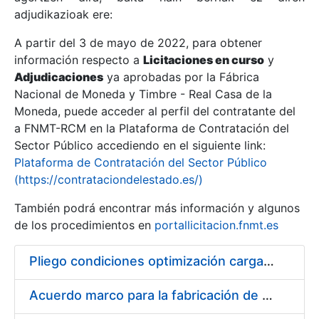
adjudikazioak ere:
A partir del 3 de mayo de 2022, para obtener
Erakutsi/Ezkutatu
información respecto a
Licitaciones en curso
y
Erakutsi/Ezkutatu
Adjudicaciones
ya aprobadas por la Fábrica
Nacional de Moneda y Timbre - Real Casa de la
Erakutsi/Ezkutatu
Moneda, puede acceder al perfil del contratante del
a FNMT-RCM en la Plataforma de Contratación del
Sector Público accediendo en el siguiente link:
Plataforma de Contratación del Sector Público
(https://contrataciondelestado.es/)
También podrá encontrar más información y algunos
de los procedimientos en
portallicitacion.fnmt.es
Pliego condiciones optimización cargas compras firmado
Erakutsi/Ezkutatu
Acuerdo marco para la fabricación de piezas