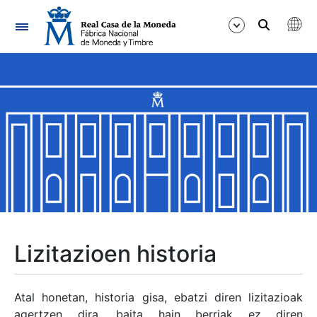
Nabigazioa
Erakutsi/Ezkutatu
Erakutsi/Ezkutatu
Erakutsi/Ezkutatu
Erakutsi/Ezkutatu
Erakutsi/Ezkutatu
Lizitazioen historia
Erakutsi/Ezkutatu
Atal honetan, historia gisa, ebatzi diren lizitazioak
agertzen dira, baita hain berriak ez diren