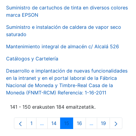
Suministro de cartuchos de tinta en diversos colores
marca EPSON
Suministro e instalación de caldera de vapor seco
saturado
Mantenimiento integral de almacén c/ Alcalá 526
Catálogos y Cartelería
Desarrollo e implantación de nuevas funcionalidades
en la intranet y en el portal laboral de la Fábrica
Nacional de Moneda y Timbre-Real Casa de la
Moneda (FNMT-RCM) Referencia: 1-16-2011
141 - 150 erakusten 184 emaitzetatik.
1
...
14
15
16
...
19
Orrialdea
Intermediate Pages Use TAB to navigate.
Orrialdea
Orrialdea
Orrialdea
Intermediate Pages
Orrialdea