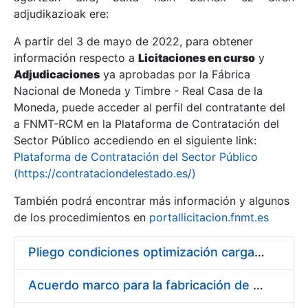
adjudikazioak ere:
A partir del 3 de mayo de 2022, para obtener
Erakutsi/Ezkutatu
información respecto a
Licitaciones en curso
y
Erakutsi/Ezkutatu
Adjudicaciones
ya aprobadas por la Fábrica
Nacional de Moneda y Timbre - Real Casa de la
Erakutsi/Ezkutatu
Moneda, puede acceder al perfil del contratante del
a FNMT-RCM en la Plataforma de Contratación del
Sector Público accediendo en el siguiente link:
Plataforma de Contratación del Sector Público
(https://contrataciondelestado.es/)
También podrá encontrar más información y algunos
de los procedimientos en
portallicitacion.fnmt.es
Pliego condiciones optimización cargas compras firmado
Erakutsi/Ezkutatu
Acuerdo marco para la fabricación de piezas