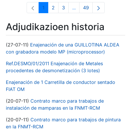
1
2
3
...
49
Orrialdea
Orrialdea
Orrialdea
Intermediate Pages Use T
Orrialdea
Adjudikazioen historia
(27-07-11)
Enajenación de una GUILLOTINA ALDEA
con grabadora modelo MP (microprocessor)
Ref.DESMO/01/2011 Enajenación de Metales
procedentes de desmonetización (3 lotes)
Enajenación de 1 Carretilla de conductor sentado
FIAT OM
(20-07-11)
Contrato marco para trabajos de
instalación de mamparas en la FNMT-RCM
(20-07-11)
Contrato marco para trabajos de pintura
en la FNMT-RCM