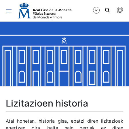
Nabigazioa
Erakutsi/Ezkutatu
Erakutsi/Ezkutatu
Erakutsi/Ezkutatu
Erakutsi/Ezkutatu
Erakutsi/Ezkutatu
Lizitazioen historia
Erakutsi/Ezkutatu
Atal honetan, historia gisa, ebatzi diren lizitazioak
agertzen dira, baita hain berriak ez diren