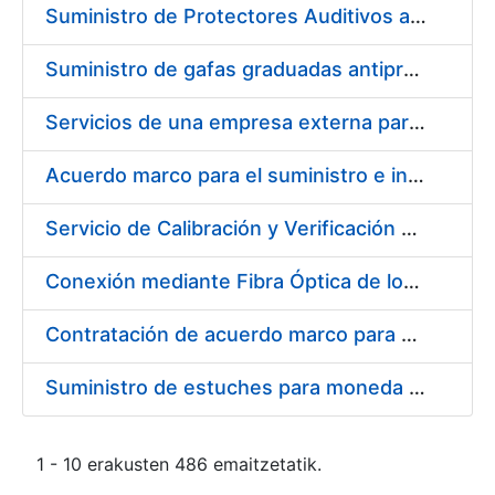
Suministro de Protectores Auditivos a medida para las personas trabajadoras de los Centros de Trabajo de Madrid y Burgos
Suministro de gafas graduadas antiproyecciones para los trabajadores de la FNMT-RCM en los centros de trabajo de Madrid y Burgos
Servicios de una empresa externa para el asesoramiento y resolución de los recursos de alzada que se presentan relacionados con procesos de selección para la FNMT-RCM
Acuerdo marco para el suministro e instalación de persianas, estores y otros complementos
Servicio de Calibración y Verificación Externa de los Equipos de Medición del Servicio de Prevención de la FNMT-RCM
Conexión mediante Fibra Óptica de los Centros de Proceso de Datos (CPDs) de las sedes de la FNMT-RCM de Burgos y Madrid
Contratación de acuerdo marco para el Suministro de Material de Electricidad para la Fábrica Nacional de Moneda y Timbre-Real Casa de la Moneda en su centro de trabajo de Burgos
Suministro de estuches para moneda de 30 €
1 - 10 erakusten 486 emaitzetatik.