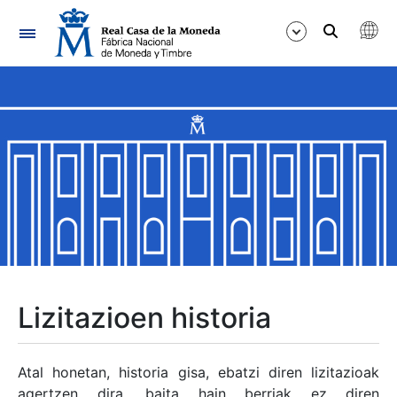
Nabigazioa
Erakutsi/Ezkutatu
Erakutsi/Ezkutatu
Erakutsi/Ezkutatu
Erakutsi/Ezkutatu
Erakutsi/Ezkutatu
Lizitazioen historia
Erakutsi/Ezkutatu
Atal honetan, historia gisa, ebatzi diren lizitazioak
agertzen dira, baita hain berriak ez diren