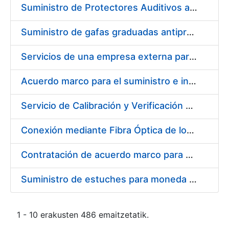
Suministro de Protectores Auditivos a medida para las personas trabajadoras de los Centros de Trabajo de Madrid y Burgos
Suministro de gafas graduadas antiproyecciones para los trabajadores de la FNMT-RCM en los centros de trabajo de Madrid y Burgos
Servicios de una empresa externa para el asesoramiento y resolución de los recursos de alzada que se presentan relacionados con procesos de selección para la FNMT-RCM
Acuerdo marco para el suministro e instalación de persianas, estores y otros complementos
Servicio de Calibración y Verificación Externa de los Equipos de Medición del Servicio de Prevención de la FNMT-RCM
Conexión mediante Fibra Óptica de los Centros de Proceso de Datos (CPDs) de las sedes de la FNMT-RCM de Burgos y Madrid
Contratación de acuerdo marco para el Suministro de Material de Electricidad para la Fábrica Nacional de Moneda y Timbre-Real Casa de la Moneda en su centro de trabajo de Burgos
Suministro de estuches para moneda de 30 €
1 - 10 erakusten 486 emaitzetatik.