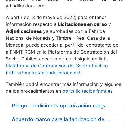
adjudikazioak ere:
A partir del 3 de mayo de 2022, para obtener
Erakutsi/Ezkutatu
información respecto a
Licitaciones en curso
y
Erakutsi/Ezkutatu
Adjudicaciones
ya aprobadas por la Fábrica
Nacional de Moneda y Timbre - Real Casa de la
Erakutsi/Ezkutatu
Moneda, puede acceder al perfil del contratante del
a FNMT-RCM en la Plataforma de Contratación del
Sector Público accediendo en el siguiente link:
Plataforma de Contratación del Sector Público
(https://contrataciondelestado.es/)
También podrá encontrar más información y algunos
de los procedimientos en
portallicitacion.fnmt.es
Pliego condiciones optimización cargas compras firmado
Erakutsi/Ezkutatu
Acuerdo marco para la fabricación de piezas