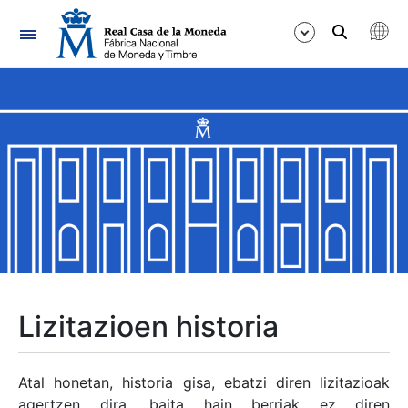
Nabigazioa
Erakutsi/Ezkutatu
Erakutsi/Ezkutatu
Erakutsi/Ezkutatu
Erakutsi/Ezkutatu
Erakutsi/Ezkutatu
Lizitazioen historia
Erakutsi/Ezkutatu
Atal honetan, historia gisa, ebatzi diren lizitazioak
agertzen dira, baita hain berriak ez diren