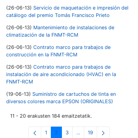
(26-06-13)
Servicio de maquetación e impresión del
catálogo del premio Tomás Francisco Prieto
(26-06-13)
Mantenimiento de instalaciones de
climatización de la FNMT-RCM
(26-06-13)
Contrato marco para trabajos de
construcción en la FNMT-RCM
(26-06-13)
Contrato marco para trabajos de
instalación de aire acondicionado (HVAC) en la
FNMT-RCM
(19-06-13)
Suministro de cartuchos de tinta en
diversos colores marca EPSON (ORIGINALES)
11 - 20 erakusten 184 emaitzetatik.
1
2
3
...
19
Orrialdea
Orrialdea
Orrialdea
Intermediate Pages Use T
Orrialdea