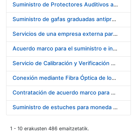
Suministro de Protectores Auditivos a medida para las personas trabajadoras de los Centros de Trabajo de Madrid y Burgos
Suministro de gafas graduadas antiproyecciones para los trabajadores de la FNMT-RCM en los centros de trabajo de Madrid y Burgos
Servicios de una empresa externa para el asesoramiento y resolución de los recursos de alzada que se presentan relacionados con procesos de selección para la FNMT-RCM
Acuerdo marco para el suministro e instalación de persianas, estores y otros complementos
Servicio de Calibración y Verificación Externa de los Equipos de Medición del Servicio de Prevención de la FNMT-RCM
Conexión mediante Fibra Óptica de los Centros de Proceso de Datos (CPDs) de las sedes de la FNMT-RCM de Burgos y Madrid
Contratación de acuerdo marco para el Suministro de Material de Electricidad para la Fábrica Nacional de Moneda y Timbre-Real Casa de la Moneda en su centro de trabajo de Burgos
Suministro de estuches para moneda de 30 €
1 - 10 erakusten 486 emaitzetatik.