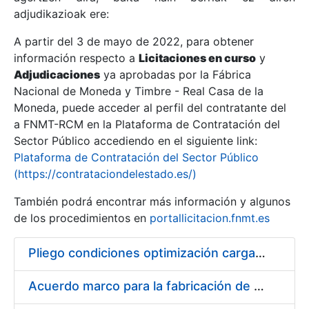
adjudikazioak ere:
A partir del 3 de mayo de 2022, para obtener
Erakutsi/Ezkutatu
información respecto a
Licitaciones en curso
y
Erakutsi/Ezkutatu
Adjudicaciones
ya aprobadas por la Fábrica
Nacional de Moneda y Timbre - Real Casa de la
Erakutsi/Ezkutatu
Moneda, puede acceder al perfil del contratante del
a FNMT-RCM en la Plataforma de Contratación del
Sector Público accediendo en el siguiente link:
Plataforma de Contratación del Sector Público
(https://contrataciondelestado.es/)
También podrá encontrar más información y algunos
de los procedimientos en
portallicitacion.fnmt.es
Pliego condiciones optimización cargas compras firmado
Erakutsi/Ezkutatu
Acuerdo marco para la fabricación de piezas