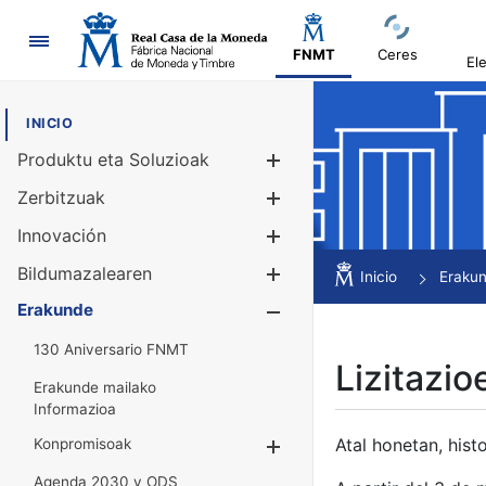
Nabigazioa
FNMT
Ceres
El
INICIO
Produktu eta Soluzioak
Erakutsi/Ezku
Zerbitzuak
Erakutsi/Ezku
Innovación
Erakutsi/Ezku
Bildumazalearen
Erakutsi/Ezku
Inicio
Eraku
Erakunde
Erakutsi/Ezku
130 Aniversario FNMT
Lizitazio
Erakunde mailako
Informazioa
Atal honetan, histo
Konpromisoak
Erakutsi/Ezkuta
Agenda 2030 y ODS