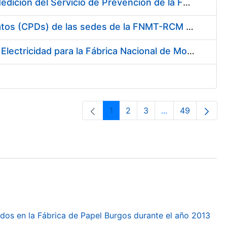
Servicio de Calibración y Verificación Externa de los Equipos de Medición del Servicio de Prevención de la FNMT-RCM
Conexión mediante Fibra Óptica de los Centros de Proceso de Datos (CPDs) de las sedes de la FNMT-RCM de Burgos y Madrid
Contratación de acuerdo marco para el Suministro de Material de Electricidad para la Fábrica Nacional de Moneda y Timbre-Real Casa de la Moneda en su centro de trabajo de Burgos
1
2
3
...
49
Orrialdea
Orrialdea
Orrialdea
Intermediate Pa
Orrialdea
dos en la Fábrica de Papel Burgos durante el año 2013