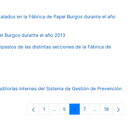
talados en la Fábrica de Papel Burgos durante el año
pel Burgos durante el año 2013
ipastos de las distintas secciones de la Fábrica de
ditorías internas del Sistema de Gestión de Prevención
1
...
5
6
7
...
19
Orrialdea
Intermediate Pages Use TAB to nav
Orrialdea
Orrialdea
Orrialdea
Intermediate Pa
Orrialdea