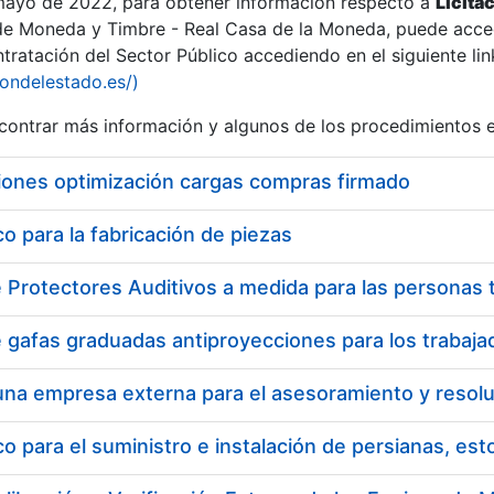
 mayo de 2022, para obtener información respecto a
Licita
de Moneda y Timbre - Real Casa de la Moneda, puede acced
ratación del Sector Público accediendo en el siguiente lin
tu
iondelestado.es/)
tu
ontrar más información y algunos de los procedimientos 
atu
iones optimización cargas compras firmado
 para la fabricación de piezas
tatu
 para el suministro e instalación de persianas, es