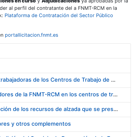
ciones en curso
y
Adjudicaciones
ya aprobadas por la
er al perfil del contratante del a FNMT-RCM en la
k:
Plataforma de Contratación del Sector Público
en
portallicitacion.fnmt.es
Suministro de Protectores Auditivos a medida para las personas trabajadoras de los Centros de Trabajo de Madrid y Burgos
Suministro de gafas graduadas antiproyecciones para los trabajadores de la FNMT-RCM en los centros de trabajo de Madrid y Burgos
Servicios de una empresa externa para el asesoramiento y resolución de los recursos de alzada que se presentan relacionados con procesos de selección para la FNMT-RCM
tores y otros complementos