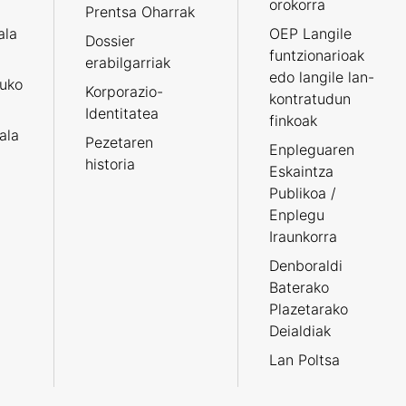
orokorra
Prentsa Oharrak
ala
OEP Langile
Dossier
funtzionarioak
erabilgarriak
edo langile lan-
ruko
Korporazio-
kontratudun
Identitatea
finkoak
tala
Pezetaren
Enpleguaren
historia
Eskaintza
Publikoa /
Enplegu
Iraunkorra
Denboraldi
Baterako
Plazetarako
Deialdiak
Lan Poltsa