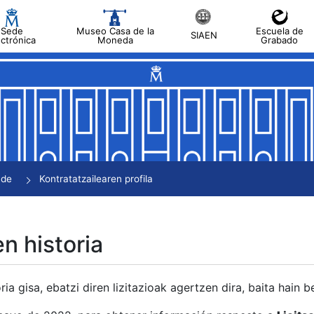
Sede
Museo Casa de la
Escuela de
SIAEN
ectrónica
Moneda
Grabado
tatu
tatu
tatu
tatu
nde
Kontratatzailearen profila
tatu
en historia
ria gisa, ebatzi diren lizitazioak agertzen dira, baita hain 
tu