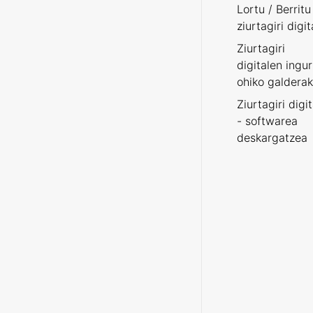
Lortu / Berritu
ziurtagiri digit
Ziurtagiri
digitalen ingu
ohiko galderak
Ziurtagiri digi
- softwarea
deskargatzea