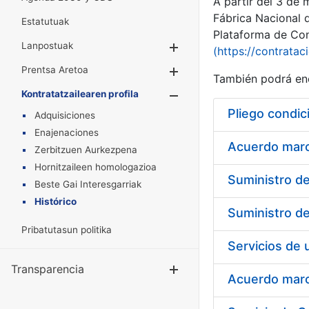
A partir del 3 de
Fábrica Nacional 
Estatutuak
Plataforma de Cont
Lanpostuak
Erakutsi/Ezkuta
(https://contratac
Prentsa Aretoa
Erakutsi/Ezkuta
También podrá enc
Kontratatzailearen profila
Erakutsi/Ezkut
Pliego condic
Adquisiciones
Enajenaciones
Acuerdo marco
Zerbitzuen Aurkezpena
Hornitzaileen homologazioa
Beste Gai Interesgarriak
Histórico
Pribatutasun politika
Transparencia
Erakutsi/Ezku
Acuerdo marco