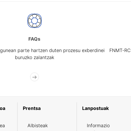
FAQs
gunean parte hartzen duten prozesu exberdinei
FNMT-RCM 
buruzko zalantzak
koa
Prentsa
Lanpostuak
zea
Albisteak
Informazio