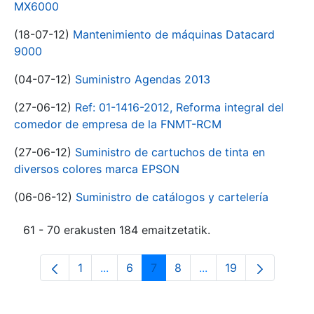
MX6000
(18-07-12)
Mantenimiento de máquinas Datacard
9000
(04-07-12)
Suministro Agendas 2013
(27-06-12)
Ref: 01-1416-2012, Reforma integral del
comedor de empresa de la FNMT-RCM
(27-06-12)
Suministro de cartuchos de tinta en
diversos colores marca EPSON
(06-06-12)
Suministro de catálogos y cartelería
61 - 70 erakusten 184 emaitzetatik.
1
...
6
7
8
...
19
Orrialdea
Intermediate Pages Use TAB to navigat
Orrialdea
Orrialdea
Orrialdea
Intermediate Pages U
Orrialdea