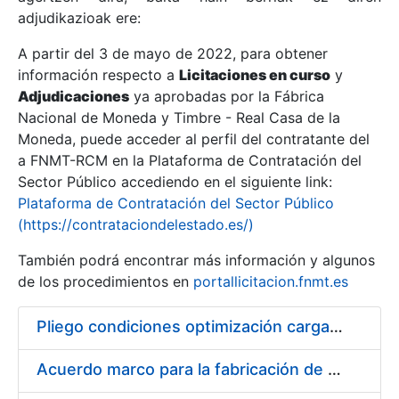
adjudikazioak ere:
A partir del 3 de mayo de 2022, para obtener
Erakutsi/Ezkutatu
información respecto a
Licitaciones en curso
y
Erakutsi/Ezkutatu
Adjudicaciones
ya aprobadas por la Fábrica
Nacional de Moneda y Timbre - Real Casa de la
Erakutsi/Ezkutatu
Moneda, puede acceder al perfil del contratante del
a FNMT-RCM en la Plataforma de Contratación del
Sector Público accediendo en el siguiente link:
Plataforma de Contratación del Sector Público
(https://contrataciondelestado.es/)
También podrá encontrar más información y algunos
de los procedimientos en
portallicitacion.fnmt.es
Pliego condiciones optimización cargas compras firmado
Erakutsi/Ezkutatu
Acuerdo marco para la fabricación de piezas