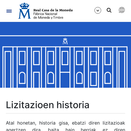
Nabigazioa
Erakutsi/Ezkutatu
Erakutsi/Ezkutatu
Erakutsi/Ezkutatu
Erakutsi/Ezkutatu
Erakutsi/Ezkutatu
Lizitazioen historia
Erakutsi/Ezkutatu
Atal honetan, historia gisa, ebatzi diren lizitazioak
agertzen dira, baita hain berriak ez diren