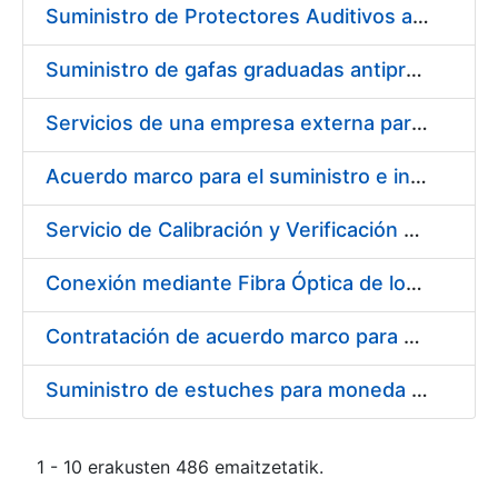
Suministro de Protectores Auditivos a medida para las personas trabajadoras de los Centros de Trabajo de Madrid y Burgos
Suministro de gafas graduadas antiproyecciones para los trabajadores de la FNMT-RCM en los centros de trabajo de Madrid y Burgos
Servicios de una empresa externa para el asesoramiento y resolución de los recursos de alzada que se presentan relacionados con procesos de selección para la FNMT-RCM
Acuerdo marco para el suministro e instalación de persianas, estores y otros complementos
Servicio de Calibración y Verificación Externa de los Equipos de Medición del Servicio de Prevención de la FNMT-RCM
Conexión mediante Fibra Óptica de los Centros de Proceso de Datos (CPDs) de las sedes de la FNMT-RCM de Burgos y Madrid
Contratación de acuerdo marco para el Suministro de Material de Electricidad para la Fábrica Nacional de Moneda y Timbre-Real Casa de la Moneda en su centro de trabajo de Burgos
Suministro de estuches para moneda de 30 €
1 - 10 erakusten 486 emaitzetatik.