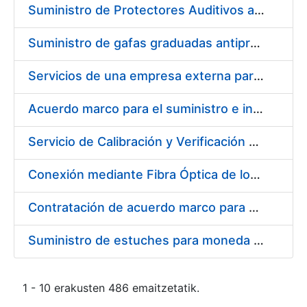
Suministro de Protectores Auditivos a medida para las personas trabajadoras de los Centros de Trabajo de Madrid y Burgos
Suministro de gafas graduadas antiproyecciones para los trabajadores de la FNMT-RCM en los centros de trabajo de Madrid y Burgos
Servicios de una empresa externa para el asesoramiento y resolución de los recursos de alzada que se presentan relacionados con procesos de selección para la FNMT-RCM
Acuerdo marco para el suministro e instalación de persianas, estores y otros complementos
Servicio de Calibración y Verificación Externa de los Equipos de Medición del Servicio de Prevención de la FNMT-RCM
Conexión mediante Fibra Óptica de los Centros de Proceso de Datos (CPDs) de las sedes de la FNMT-RCM de Burgos y Madrid
Contratación de acuerdo marco para el Suministro de Material de Electricidad para la Fábrica Nacional de Moneda y Timbre-Real Casa de la Moneda en su centro de trabajo de Burgos
Suministro de estuches para moneda de 30 €
1 - 10 erakusten 486 emaitzetatik.