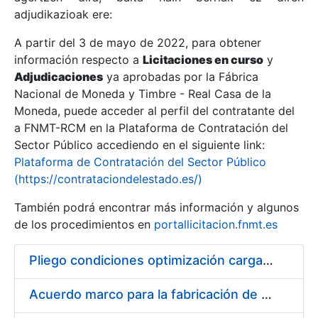
adjudikazioak ere:
A partir del 3 de mayo de 2022, para obtener
Erakutsi/Ezkutatu
información respecto a
Licitaciones en curso
y
Erakutsi/Ezkutatu
Adjudicaciones
ya aprobadas por la Fábrica
Nacional de Moneda y Timbre - Real Casa de la
Erakutsi/Ezkutatu
Moneda, puede acceder al perfil del contratante del
a FNMT-RCM en la Plataforma de Contratación del
Sector Público accediendo en el siguiente link:
Plataforma de Contratación del Sector Público
(https://contrataciondelestado.es/)
También podrá encontrar más información y algunos
de los procedimientos en
portallicitacion.fnmt.es
Pliego condiciones optimización cargas compras firmado
Erakutsi/Ezkutatu
Acuerdo marco para la fabricación de piezas