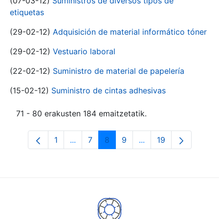
(07-03-12)
Suministros de diversos tipos de
etiquetas
(29-02-12)
Adquisición de material informático tóner
(29-02-12)
Vestuario laboral
(22-02-12)
Suministro de material de papelería
(15-02-12)
Suministro de cintas adhesivas
71 - 80 erakusten 184 emaitzetatik.
1
...
7
8
9
...
19
Orrialdea
Intermediate Pages Use TAB to navigat
Orrialdea
Orrialdea
Orrialdea
Intermediate Pages U
Orrialdea