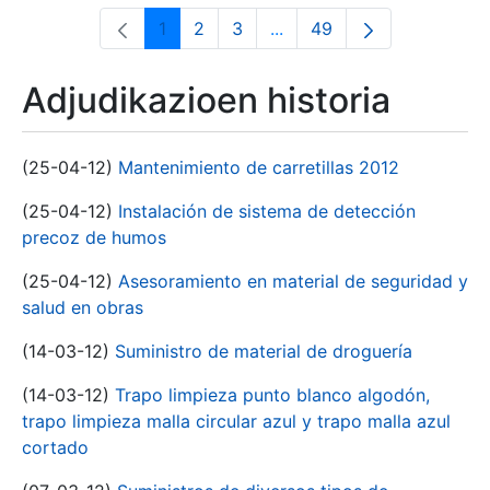
1
2
3
...
49
Orrialdea
Orrialdea
Orrialdea
Intermediate Pages Use T
Orrialdea
Adjudikazioen historia
(25-04-12)
Mantenimiento de carretillas 2012
(25-04-12)
Instalación de sistema de detección
precoz de humos
(25-04-12)
Asesoramiento en material de seguridad y
salud en obras
(14-03-12)
Suministro de material de droguería
(14-03-12)
Trapo limpieza punto blanco algodón,
trapo limpieza malla circular azul y trapo malla azul
cortado