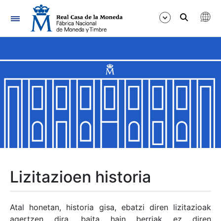
Nabigazioa
Erakutsi/Ezkutatu
Erakutsi/Ezkutatu
Erakutsi/Ezkutatu
Erakutsi/Ezkutatu
Erakutsi/Ezkutatu
Lizitazioen historia
Erakutsi/Ezkutatu
Atal honetan, historia gisa, ebatzi diren lizitazioak
agertzen dira, baita hain berriak ez diren