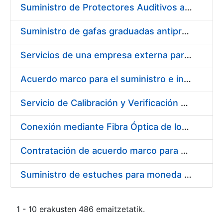
Suministro de Protectores Auditivos a medida para las personas trabajadoras de los Centros de Trabajo de Madrid y Burgos
Suministro de gafas graduadas antiproyecciones para los trabajadores de la FNMT-RCM en los centros de trabajo de Madrid y Burgos
Servicios de una empresa externa para el asesoramiento y resolución de los recursos de alzada que se presentan relacionados con procesos de selección para la FNMT-RCM
Acuerdo marco para el suministro e instalación de persianas, estores y otros complementos
Servicio de Calibración y Verificación Externa de los Equipos de Medición del Servicio de Prevención de la FNMT-RCM
Conexión mediante Fibra Óptica de los Centros de Proceso de Datos (CPDs) de las sedes de la FNMT-RCM de Burgos y Madrid
Contratación de acuerdo marco para el Suministro de Material de Electricidad para la Fábrica Nacional de Moneda y Timbre-Real Casa de la Moneda en su centro de trabajo de Burgos
Suministro de estuches para moneda de 30 €
1 - 10 erakusten 486 emaitzetatik.