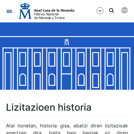
Nabigazioa
Erakutsi/Ezkutatu
Erakutsi/Ezkutatu
Erakutsi/Ezkutatu
Erakutsi/Ezkutatu
Erakutsi/Ezkutatu
Lizitazioen historia
Erakutsi/Ezkutatu
Atal honetan, historia gisa, ebatzi diren lizitazioak
agertzen dira, baita hain berriak ez diren