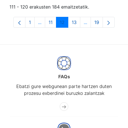
111 - 120 erakusten 184 emaitzetatik.
1
...
11
12
13
...
19
Orrialdea
Intermediate Pages Use TAB to navigate.
Orrialdea
Orrialdea
Orrialdea
Intermediate Pages
Orrialdea
FAQs
Ebatzi gure webgunean parte hartzen duten
prozesu exberdinei buruzko zalantzak