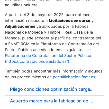
adjudikazioak ere:
A partir del 3 de mayo de 2022, para obtener
Erakutsi/Ezkutatu
información respecto a
Licitaciones en curso
y
Erakutsi/Ezkutatu
Adjudicaciones
ya aprobadas por la Fábrica
Nacional de Moneda y Timbre - Real Casa de la
Erakutsi/Ezkutatu
Moneda, puede acceder al perfil del contratante del
a FNMT-RCM en la Plataforma de Contratación del
Sector Público accediendo en el siguiente link:
Plataforma de Contratación del Sector Público
(https://contrataciondelestado.es/)
También podrá encontrar más información y algunos
de los procedimientos en
portallicitacion.fnmt.es
Pliego condiciones optimización cargas compras firmado
Erakutsi/Ezkutatu
Acuerdo marco para la fabricación de piezas