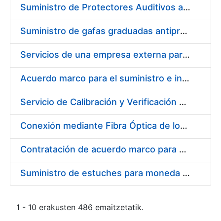
Suministro de Protectores Auditivos a medida para las personas trabajadoras de los Centros de Trabajo de Madrid y Burgos
Suministro de gafas graduadas antiproyecciones para los trabajadores de la FNMT-RCM en los centros de trabajo de Madrid y Burgos
Servicios de una empresa externa para el asesoramiento y resolución de los recursos de alzada que se presentan relacionados con procesos de selección para la FNMT-RCM
Acuerdo marco para el suministro e instalación de persianas, estores y otros complementos
Servicio de Calibración y Verificación Externa de los Equipos de Medición del Servicio de Prevención de la FNMT-RCM
Conexión mediante Fibra Óptica de los Centros de Proceso de Datos (CPDs) de las sedes de la FNMT-RCM de Burgos y Madrid
Contratación de acuerdo marco para el Suministro de Material de Electricidad para la Fábrica Nacional de Moneda y Timbre-Real Casa de la Moneda en su centro de trabajo de Burgos
Suministro de estuches para moneda de 30 €
1 - 10 erakusten 486 emaitzetatik.