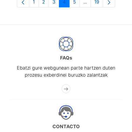
1
2
3
4
5
...
19
Orrialdea
Orrialdea
Orrialdea
Orrialdea
Orrialdea
Intermediate Pages U
Orrialdea
FAQs
Ebatzi gure webgunean parte hartzen duten
prozesu exberdinei buruzko zalantzak
CONTACTO