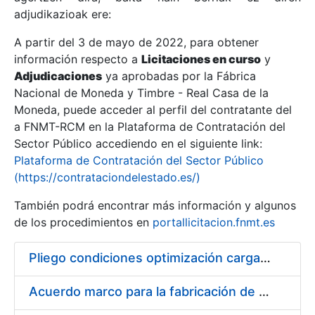
adjudikazioak ere:
A partir del 3 de mayo de 2022, para obtener
Erakutsi/Ezkutatu
información respecto a
Licitaciones en curso
y
Erakutsi/Ezkutatu
Adjudicaciones
ya aprobadas por la Fábrica
Nacional de Moneda y Timbre - Real Casa de la
Erakutsi/Ezkutatu
Moneda, puede acceder al perfil del contratante del
a FNMT-RCM en la Plataforma de Contratación del
Sector Público accediendo en el siguiente link:
Plataforma de Contratación del Sector Público
(https://contrataciondelestado.es/)
También podrá encontrar más información y algunos
de los procedimientos en
portallicitacion.fnmt.es
Pliego condiciones optimización cargas compras firmado
Erakutsi/Ezkutatu
Acuerdo marco para la fabricación de piezas