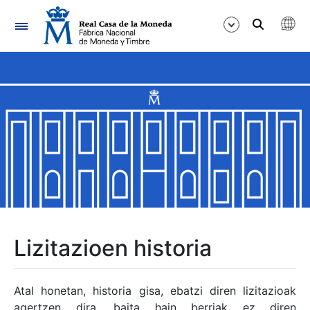
Nabigazioa
Erakutsi/Ezkutatu
Erakutsi/Ezkutatu
Erakutsi/Ezkutatu
Erakutsi/Ezkutatu
Erakutsi/Ezkutatu
Lizitazioen historia
Erakutsi/Ezkutatu
Atal honetan, historia gisa, ebatzi diren lizitazioak
agertzen dira, baita hain berriak ez diren