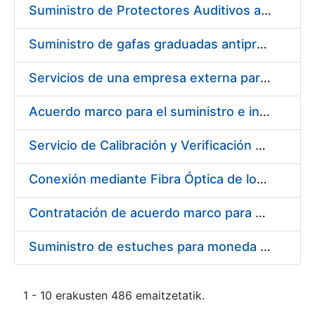
Suministro de Protectores Auditivos a medida para las personas trabajadoras de los Centros de Trabajo de Madrid y Burgos
Suministro de gafas graduadas antiproyecciones para los trabajadores de la FNMT-RCM en los centros de trabajo de Madrid y Burgos
Servicios de una empresa externa para el asesoramiento y resolución de los recursos de alzada que se presentan relacionados con procesos de selección para la FNMT-RCM
Acuerdo marco para el suministro e instalación de persianas, estores y otros complementos
Servicio de Calibración y Verificación Externa de los Equipos de Medición del Servicio de Prevención de la FNMT-RCM
Conexión mediante Fibra Óptica de los Centros de Proceso de Datos (CPDs) de las sedes de la FNMT-RCM de Burgos y Madrid
Contratación de acuerdo marco para el Suministro de Material de Electricidad para la Fábrica Nacional de Moneda y Timbre-Real Casa de la Moneda en su centro de trabajo de Burgos
Suministro de estuches para moneda de 30 €
1 - 10 erakusten 486 emaitzetatik.