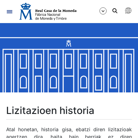
Nabigazioa
Erakutsi/Ezkutatu
Erakutsi/Ezkutatu
Erakutsi/Ezkutatu
Erakutsi/Ezkutatu
Erakutsi/Ezkutatu
Lizitazioen historia
Erakutsi/Ezkutatu
Atal honetan, historia gisa, ebatzi diren lizitazioak
agertzen dira, baita hain berriak ez diren