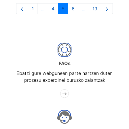
1
...
4
5
6
...
19
Orrialdea
Intermediate Pages Use TAB to navigat
Orrialdea
Orrialdea
Orrialdea
Intermediate Pages U
Orrialdea
FAQs
Ebatzi gure webgunean parte hartzen duten
prozesu exberdinei buruzko zalantzak