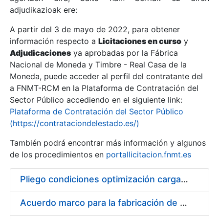
adjudikazioak ere:
A partir del 3 de mayo de 2022, para obtener
Erakutsi/Ezkutatu
información respecto a
Licitaciones en curso
y
Erakutsi/Ezkutatu
Adjudicaciones
ya aprobadas por la Fábrica
Nacional de Moneda y Timbre - Real Casa de la
Erakutsi/Ezkutatu
Moneda, puede acceder al perfil del contratante del
a FNMT-RCM en la Plataforma de Contratación del
Sector Público accediendo en el siguiente link:
Plataforma de Contratación del Sector Público
(https://contrataciondelestado.es/)
También podrá encontrar más información y algunos
de los procedimientos en
portallicitacion.fnmt.es
Pliego condiciones optimización cargas compras firmado
Erakutsi/Ezkutatu
Acuerdo marco para la fabricación de piezas