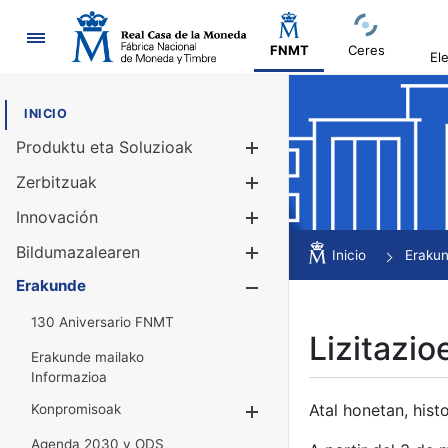
Nabigazioa
FNMT
Ceres
El
INICIO
Produktu eta Soluzioak
Erakutsi/Ezku
Zerbitzuak
Erakutsi/Ezku
Innovación
Erakutsi/Ezku
Bildumazalearen
Erakutsi/Ezku
Inicio
Eraku
Erakunde
Erakutsi/Ezku
130 Aniversario FNMT
Lizitazio
Erakunde mailako
Informazioa
Atal honetan, histo
Konpromisoak
Erakutsi/Ezkuta
Agenda 2030 y ODS