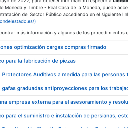
 mayo de 2022, para obtener información respecto a
Licita
de Moneda y Timbre - Real Casa de la Moneda, puede acced
ratación del Sector Público accediendo en el siguiente lin
tu
iondelestado.es/)
tu
ontrar más información y algunos de los procedimientos 
atu
iones optimización cargas compras firmado
 para la fabricación de piezas
tatu
 para el suministro e instalación de persianas, es