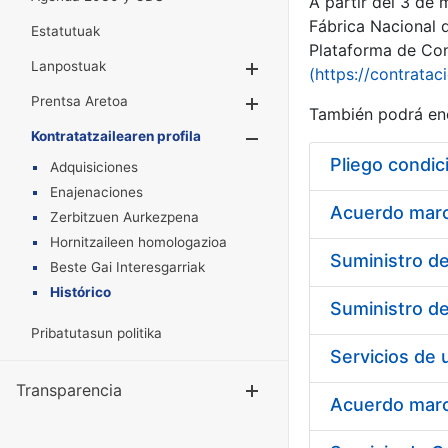
A partir del 3 de
Fábrica Nacional 
Estatutuak
Plataforma de Cont
Lanpostuak
Erakutsi/Ezkuta
(https://contratac
Prentsa Aretoa
Erakutsi/Ezkuta
También podrá enc
Kontratatzailearen profila
Erakutsi/Ezkut
Pliego condic
Adquisiciones
Enajenaciones
Acuerdo marco
Zerbitzuen Aurkezpena
Hornitzaileen homologazioa
Beste Gai Interesgarriak
Histórico
Pribatutasun politika
Transparencia
Erakutsi/Ezku
Acuerdo marco