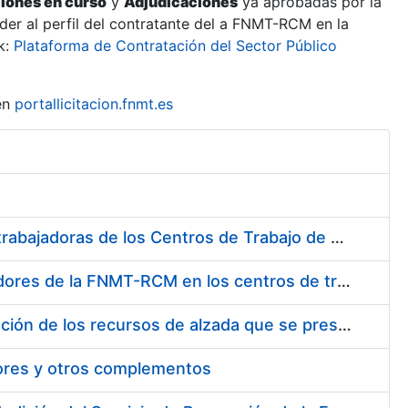
ciones en curso
y
Adjudicaciones
ya aprobadas por la
er al perfil del contratante del a FNMT-RCM en la
k:
Plataforma de Contratación del Sector Público
en
portallicitacion.fnmt.es
Suministro de Protectores Auditivos a medida para las personas trabajadoras de los Centros de Trabajo de Madrid y Burgos
Suministro de gafas graduadas antiproyecciones para los trabajadores de la FNMT-RCM en los centros de trabajo de Madrid y Burgos
Servicios de una empresa externa para el asesoramiento y resolución de los recursos de alzada que se presentan relacionados con procesos de selección para la FNMT-RCM
tores y otros complementos