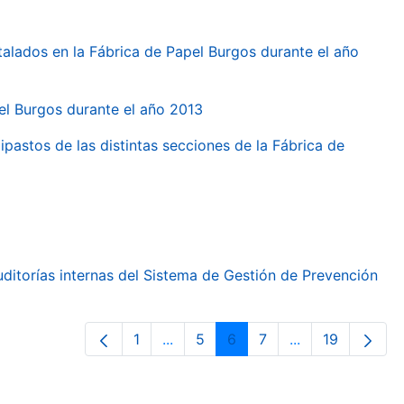
talados en la Fábrica de Papel Burgos durante el año
pel Burgos durante el año 2013
ipastos de las distintas secciones de la Fábrica de
ditorías internas del Sistema de Gestión de Prevención
1
...
5
6
7
...
19
Orrialdea
Intermediate Pages Use TAB to nav
Orrialdea
Orrialdea
Orrialdea
Intermediate Pa
Orrialdea