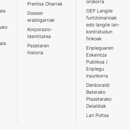
orokorra
Prentsa Oharrak
ala
OEP Langile
Dossier
funtzionarioak
erabilgarriak
edo langile lan-
ruko
Korporazio-
kontratudun
Identitatea
finkoak
tala
Pezetaren
Enpleguaren
historia
Eskaintza
Publikoa /
Enplegu
Iraunkorra
Denboraldi
Baterako
Plazetarako
Deialdiak
Lan Poltsa