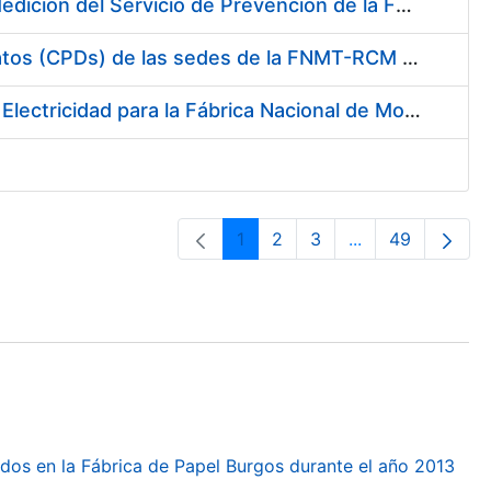
Servicio de Calibración y Verificación Externa de los Equipos de Medición del Servicio de Prevención de la FNMT-RCM
Conexión mediante Fibra Óptica de los Centros de Proceso de Datos (CPDs) de las sedes de la FNMT-RCM de Burgos y Madrid
Contratación de acuerdo marco para el Suministro de Material de Electricidad para la Fábrica Nacional de Moneda y Timbre-Real Casa de la Moneda en su centro de trabajo de Burgos
1
2
3
...
49
Orrialdea
Orrialdea
Orrialdea
Intermediate Pa
Orrialdea
dos en la Fábrica de Papel Burgos durante el año 2013