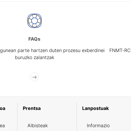
FAQs
gunean parte hartzen duten prozesu exberdinei
FNMT-RCM 
buruzko zalantzak
koa
Prentsa
Lanpostuak
zea
Albisteak
Informazio