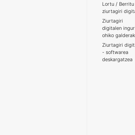
Lortu / Berritu
ziurtagiri digit
Ziurtagiri
digitalen ingu
ohiko galderak
Ziurtagiri digi
- softwarea
deskargatzea