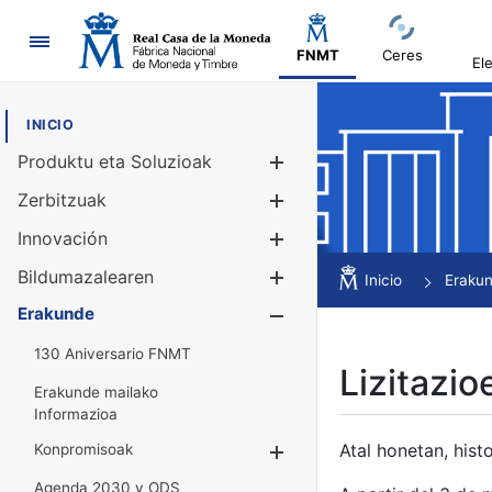
Nabigazioa
FNMT
Ceres
El
INICIO
Produktu eta Soluzioak
Erakutsi/Ezku
Zerbitzuak
Erakutsi/Ezku
Innovación
Erakutsi/Ezku
Bildumazalearen
Erakutsi/Ezku
Inicio
Eraku
Erakunde
Erakutsi/Ezku
130 Aniversario FNMT
Lizitazio
Erakunde mailako
Informazioa
Atal honetan, histo
Konpromisoak
Erakutsi/Ezkuta
Agenda 2030 y ODS