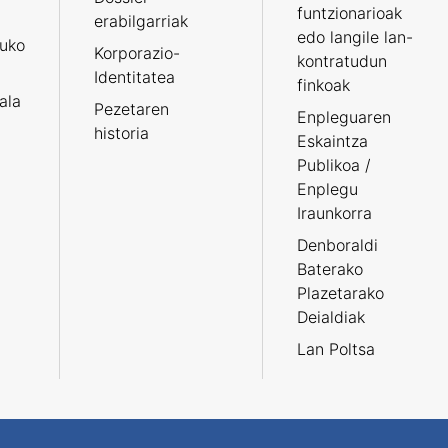
funtzionarioak
erabilgarriak
edo langile lan-
ruko
Korporazio-
kontratudun
Identitatea
finkoak
tala
Pezetaren
Enpleguaren
historia
Eskaintza
Publikoa /
Enplegu
Iraunkorra
Denboraldi
Baterako
Plazetarako
Deialdiak
Lan Poltsa