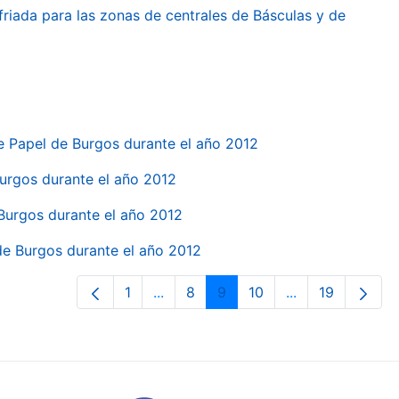
friada para las zonas de centrales de Básculas y de
e Papel de Burgos durante el año 2012
 Burgos durante el año 2012
 Burgos durante el año 2012
 de Burgos durante el año 2012
1
...
8
9
10
...
19
Orrialdea
Intermediate Pages Use TAB to navi
Orrialdea
Orrialdea
Orrialdea
Intermediate Pa
Orrialdea