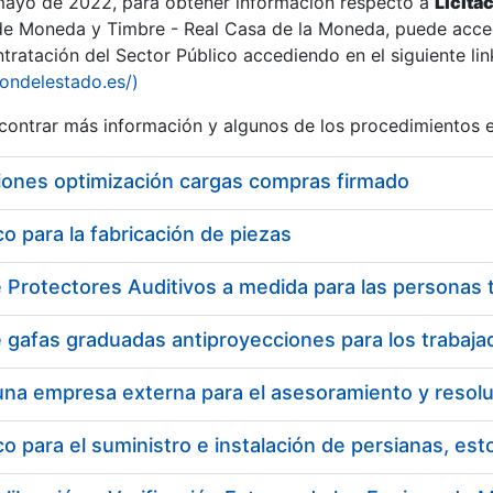
 mayo de 2022, para obtener información respecto a
Licita
de Moneda y Timbre - Real Casa de la Moneda, puede acced
ratación del Sector Público accediendo en el siguiente lin
tu
iondelestado.es/)
tu
ontrar más información y algunos de los procedimientos 
atu
iones optimización cargas compras firmado
 para la fabricación de piezas
tatu
 para el suministro e instalación de persianas, es