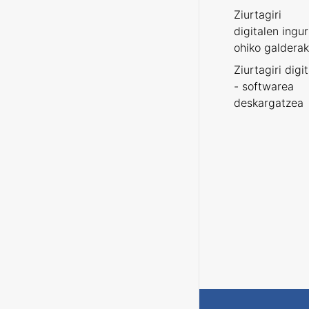
Ziurtagiri
digitalen ingu
ohiko galderak
Ziurtagiri digi
- softwarea
deskargatzea