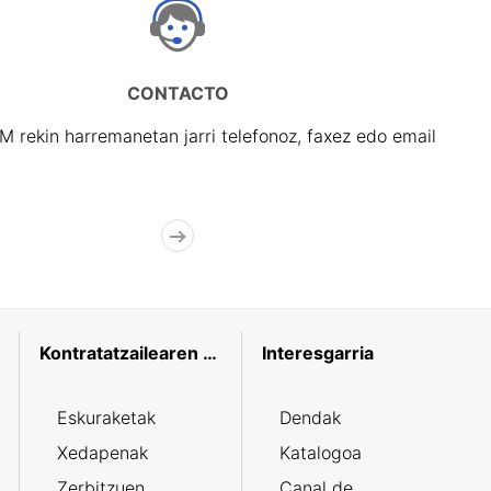
CONTACTO
rekin harremanetan jarri telefonoz, faxez edo email
Kontratatzailearen profila
Interesgarria
Eskuraketak
Dendak
Xedapenak
Katalogoa
Zerbitzuen
Canal de