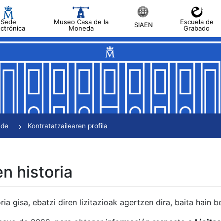
Sede
Museo Casa de la
Escuela de
SIAEN
ectrónica
Moneda
Grabado
tatu
tatu
tatu
tatu
nde
Kontratatzailearen profila
tatu
en historia
ria gisa, ebatzi diren lizitazioak agertzen dira, baita hain 
tu