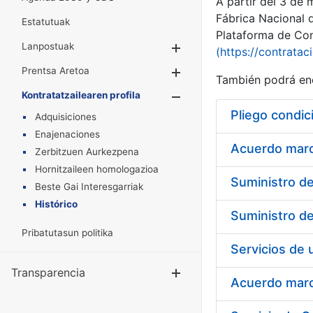
A partir del 3 de
Fábrica Nacional 
Estatutuak
Plataforma de Cont
Lanpostuak
Erakutsi/Ezkuta
(https://contratac
Prentsa Aretoa
Erakutsi/Ezkuta
También podrá enc
Kontratatzailearen profila
Erakutsi/Ezkut
Pliego condic
Adquisiciones
Enajenaciones
Acuerdo marco
Zerbitzuen Aurkezpena
Hornitzaileen homologazioa
Beste Gai Interesgarriak
Histórico
Pribatutasun politika
Transparencia
Erakutsi/Ezku
Acuerdo marco