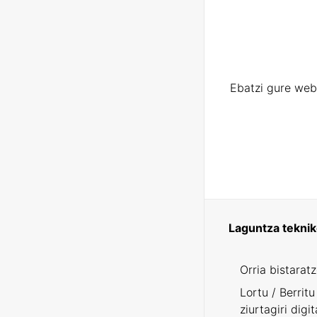
Ebatzi gure web
Laguntza tekni
Orria bistarat
Lortu / Berritu
ziurtagiri digit