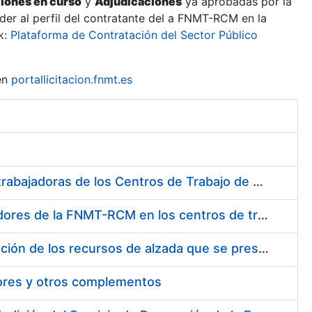
ciones en curso
y
Adjudicaciones
ya aprobadas por la
er al perfil del contratante del a FNMT-RCM en la
k:
Plataforma de Contratación del Sector Público
en
portallicitacion.fnmt.es
Suministro de Protectores Auditivos a medida para las personas trabajadoras de los Centros de Trabajo de Madrid y Burgos
Suministro de gafas graduadas antiproyecciones para los trabajadores de la FNMT-RCM en los centros de trabajo de Madrid y Burgos
Servicios de una empresa externa para el asesoramiento y resolución de los recursos de alzada que se presentan relacionados con procesos de selección para la FNMT-RCM
tores y otros complementos