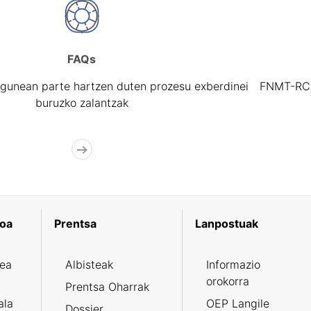
FAQs
gunean parte hartzen duten prozesu exberdinei
FNMT-RCM 
buruzko zalantzak
koa
Prentsa
Lanpostuak
zea
Albisteak
Informazio
orokorra
Prentsa Oharrak
ala
OEP Langile
Dossier