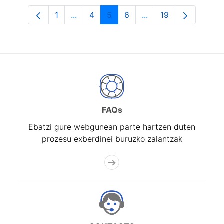
1
...
4
5
6
...
19
Orrialdea
Intermediate Pages Use TAB to navigat
Orrialdea
Orrialdea
Orrialdea
Intermediate Pages U
Orrialdea
FAQs
Ebatzi gure webgunean parte hartzen duten
prozesu exberdinei buruzko zalantzak