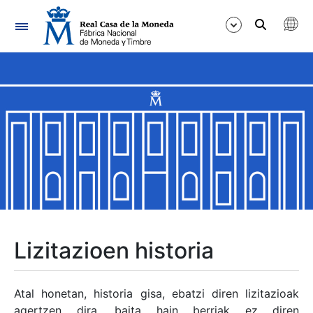
Nabigazioa
Erakutsi/Ezkutatu
Erakutsi/Ezkutatu
Erakutsi/Ezkutatu
Erakutsi/Ezkutatu
Erakutsi/Ezkutatu
Lizitazioen historia
Erakutsi/Ezkutatu
Atal honetan, historia gisa, ebatzi diren lizitazioak
agertzen dira, baita hain berriak ez diren