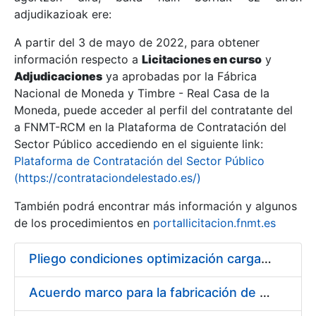
adjudikazioak ere:
A partir del 3 de mayo de 2022, para obtener
Erakutsi/Ezkutatu
información respecto a
Licitaciones en curso
y
Erakutsi/Ezkutatu
Adjudicaciones
ya aprobadas por la Fábrica
Nacional de Moneda y Timbre - Real Casa de la
Erakutsi/Ezkutatu
Moneda, puede acceder al perfil del contratante del
a FNMT-RCM en la Plataforma de Contratación del
Sector Público accediendo en el siguiente link:
Plataforma de Contratación del Sector Público
(https://contrataciondelestado.es/)
También podrá encontrar más información y algunos
de los procedimientos en
portallicitacion.fnmt.es
Pliego condiciones optimización cargas compras firmado
Erakutsi/Ezkutatu
Acuerdo marco para la fabricación de piezas