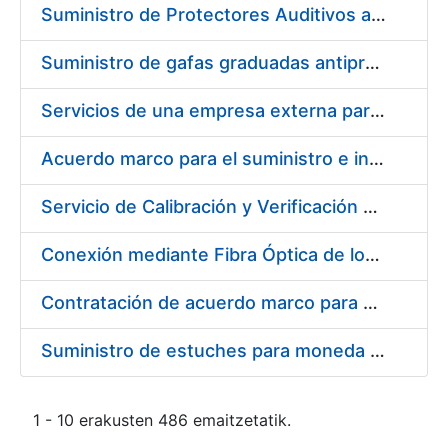
Suministro de Protectores Auditivos a medida para las personas trabajadoras de los Centros de Trabajo de Madrid y Burgos
Suministro de gafas graduadas antiproyecciones para los trabajadores de la FNMT-RCM en los centros de trabajo de Madrid y Burgos
Servicios de una empresa externa para el asesoramiento y resolución de los recursos de alzada que se presentan relacionados con procesos de selección para la FNMT-RCM
Acuerdo marco para el suministro e instalación de persianas, estores y otros complementos
Servicio de Calibración y Verificación Externa de los Equipos de Medición del Servicio de Prevención de la FNMT-RCM
Conexión mediante Fibra Óptica de los Centros de Proceso de Datos (CPDs) de las sedes de la FNMT-RCM de Burgos y Madrid
Contratación de acuerdo marco para el Suministro de Material de Electricidad para la Fábrica Nacional de Moneda y Timbre-Real Casa de la Moneda en su centro de trabajo de Burgos
Suministro de estuches para moneda de 30 €
1 - 10 erakusten 486 emaitzetatik.