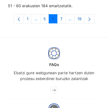
51 - 60 erakusten 184 emaitzetatik.
1
...
5
6
7
...
19
Orrialdea
Intermediate Pages Use TAB to navigat
Orrialdea
Orrialdea
Orrialdea
Intermediate Pages U
Orrialdea
FAQs
Ebatzi gure webgunean parte hartzen duten
prozesu exberdinei buruzko zalantzak