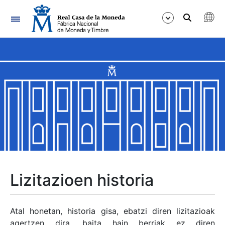
Nabigazioa
Erakutsi/Ezkutatu
Erakutsi/Ezkutatu
Erakutsi/Ezkutatu
Erakutsi/Ezkutatu
Erakutsi/Ezkutatu
Lizitazioen historia
Erakutsi/Ezkutatu
Atal honetan, historia gisa, ebatzi diren lizitazioak
agertzen dira, baita hain berriak ez diren