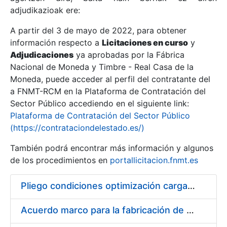
adjudikazioak ere:
A partir del 3 de mayo de 2022, para obtener
Erakutsi/Ezkutatu
información respecto a
Licitaciones en curso
y
Erakutsi/Ezkutatu
Adjudicaciones
ya aprobadas por la Fábrica
Nacional de Moneda y Timbre - Real Casa de la
Erakutsi/Ezkutatu
Moneda, puede acceder al perfil del contratante del
a FNMT-RCM en la Plataforma de Contratación del
Sector Público accediendo en el siguiente link:
Plataforma de Contratación del Sector Público
(https://contrataciondelestado.es/)
También podrá encontrar más información y algunos
de los procedimientos en
portallicitacion.fnmt.es
Pliego condiciones optimización cargas compras firmado
Erakutsi/Ezkutatu
Acuerdo marco para la fabricación de piezas