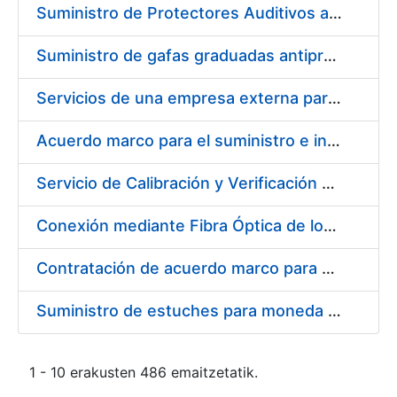
Suministro de Protectores Auditivos a medida para las personas trabajadoras de los Centros de Trabajo de Madrid y Burgos
Suministro de gafas graduadas antiproyecciones para los trabajadores de la FNMT-RCM en los centros de trabajo de Madrid y Burgos
Servicios de una empresa externa para el asesoramiento y resolución de los recursos de alzada que se presentan relacionados con procesos de selección para la FNMT-RCM
Acuerdo marco para el suministro e instalación de persianas, estores y otros complementos
Servicio de Calibración y Verificación Externa de los Equipos de Medición del Servicio de Prevención de la FNMT-RCM
Conexión mediante Fibra Óptica de los Centros de Proceso de Datos (CPDs) de las sedes de la FNMT-RCM de Burgos y Madrid
Contratación de acuerdo marco para el Suministro de Material de Electricidad para la Fábrica Nacional de Moneda y Timbre-Real Casa de la Moneda en su centro de trabajo de Burgos
Suministro de estuches para moneda de 30 €
1 - 10 erakusten 486 emaitzetatik.