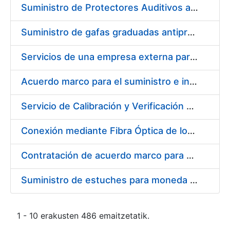
Suministro de Protectores Auditivos a medida para las personas trabajadoras de los Centros de Trabajo de Madrid y Burgos
Suministro de gafas graduadas antiproyecciones para los trabajadores de la FNMT-RCM en los centros de trabajo de Madrid y Burgos
Servicios de una empresa externa para el asesoramiento y resolución de los recursos de alzada que se presentan relacionados con procesos de selección para la FNMT-RCM
Acuerdo marco para el suministro e instalación de persianas, estores y otros complementos
Servicio de Calibración y Verificación Externa de los Equipos de Medición del Servicio de Prevención de la FNMT-RCM
Conexión mediante Fibra Óptica de los Centros de Proceso de Datos (CPDs) de las sedes de la FNMT-RCM de Burgos y Madrid
Contratación de acuerdo marco para el Suministro de Material de Electricidad para la Fábrica Nacional de Moneda y Timbre-Real Casa de la Moneda en su centro de trabajo de Burgos
Suministro de estuches para moneda de 30 €
1 - 10 erakusten 486 emaitzetatik.