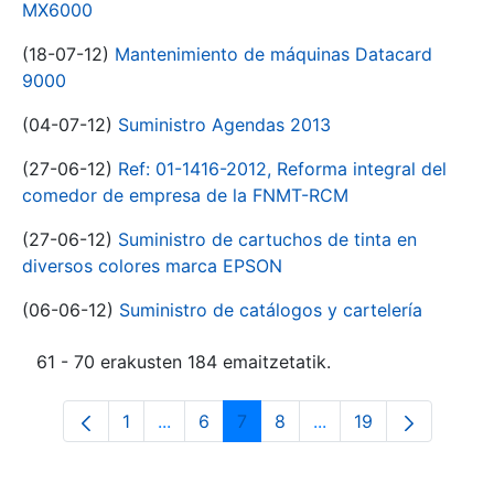
MX6000
(18-07-12)
Mantenimiento de máquinas Datacard
9000
(04-07-12)
Suministro Agendas 2013
(27-06-12)
Ref: 01-1416-2012, Reforma integral del
comedor de empresa de la FNMT-RCM
(27-06-12)
Suministro de cartuchos de tinta en
diversos colores marca EPSON
(06-06-12)
Suministro de catálogos y cartelería
61 - 70 erakusten 184 emaitzetatik.
1
...
6
7
8
...
19
Orrialdea
Intermediate Pages Use TAB to navigat
Orrialdea
Orrialdea
Orrialdea
Intermediate Pages U
Orrialdea