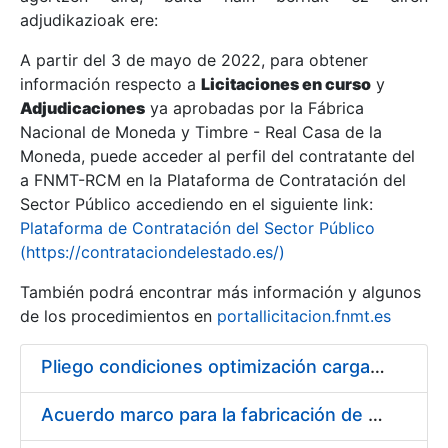
adjudikazioak ere:
A partir del 3 de mayo de 2022, para obtener
Erakutsi/Ezkutatu
información respecto a
Licitaciones en curso
y
Erakutsi/Ezkutatu
Adjudicaciones
ya aprobadas por la Fábrica
Nacional de Moneda y Timbre - Real Casa de la
Erakutsi/Ezkutatu
Moneda, puede acceder al perfil del contratante del
a FNMT-RCM en la Plataforma de Contratación del
Sector Público accediendo en el siguiente link:
Plataforma de Contratación del Sector Público
(https://contrataciondelestado.es/)
También podrá encontrar más información y algunos
de los procedimientos en
portallicitacion.fnmt.es
Pliego condiciones optimización cargas compras firmado
Erakutsi/Ezkutatu
Acuerdo marco para la fabricación de piezas