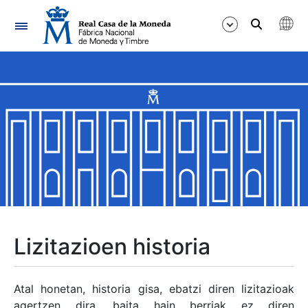
Nabigazioa
Erakutsi/Ezkutatu
Erakutsi/Ezkutatu
Erakutsi/Ezkutatu
Erakutsi/Ezkutatu
Erakutsi/Ezkutatu
Lizitazioen historia
Erakutsi/Ezkutatu
Atal honetan, historia gisa, ebatzi diren lizitazioak
agertzen dira, baita hain berriak ez diren