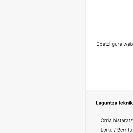
Ebatzi gure web
Laguntza tekni
Orria bistarat
Lortu / Berritu