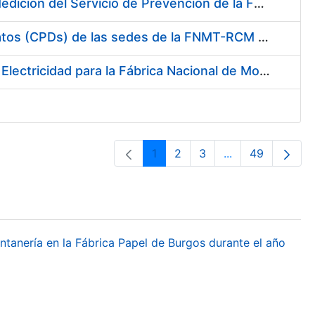
Servicio de Calibración y Verificación Externa de los Equipos de Medición del Servicio de Prevención de la FNMT-RCM
Conexión mediante Fibra Óptica de los Centros de Proceso de Datos (CPDs) de las sedes de la FNMT-RCM de Burgos y Madrid
Contratación de acuerdo marco para el Suministro de Material de Electricidad para la Fábrica Nacional de Moneda y Timbre-Real Casa de la Moneda en su centro de trabajo de Burgos
1
2
3
...
49
Orrialdea
Orrialdea
Orrialdea
Intermediate Pa
Orrialdea
ontanería en la Fábrica Papel de Burgos durante el año