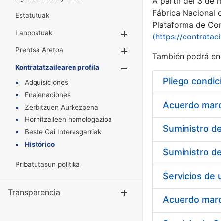
A partir del 3 de
Fábrica Nacional 
Estatutuak
Plataforma de Cont
Lanpostuak
Erakutsi/Ezkuta
(https://contratac
Prentsa Aretoa
Erakutsi/Ezkuta
También podrá enc
Kontratatzailearen profila
Erakutsi/Ezkut
Pliego condic
Adquisiciones
Enajenaciones
Acuerdo marco
Zerbitzuen Aurkezpena
Hornitzaileen homologazioa
Beste Gai Interesgarriak
Histórico
Pribatutasun politika
Transparencia
Erakutsi/Ezku
Acuerdo marco