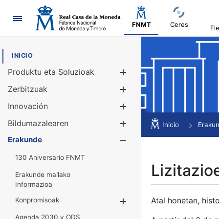
Nabigazioa
FNMT
Ceres
El
INICIO
Produktu eta Soluzioak
Erakutsi/Ezku
Zerbitzuak
Erakutsi/Ezku
Innovación
Erakutsi/Ezku
Bildumazalearen
Erakutsi/Ezku
Inicio
Eraku
Erakunde
Erakutsi/Ezku
130 Aniversario FNMT
Lizitazio
Erakunde mailako
Informazioa
Atal honetan, histo
Konpromisoak
Erakutsi/Ezkuta
Agenda 2030 y ODS