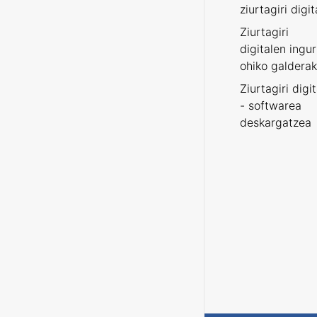
ziurtagiri digit
Ziurtagiri
digitalen ingu
ohiko galderak
Ziurtagiri digi
- softwarea
deskargatzea