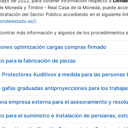
 mayo de 2022, para obtener información respecto a
Licita
de Moneda y Timbre - Real Casa de la Moneda, puede acced
ratación del Sector Público accediendo en el siguiente lin
tu
iondelestado.es/)
tu
ontrar más información y algunos de los procedimientos 
atu
iones optimización cargas compras firmado
 para la fabricación de piezas
tatu
 para el suministro e instalación de persianas, es