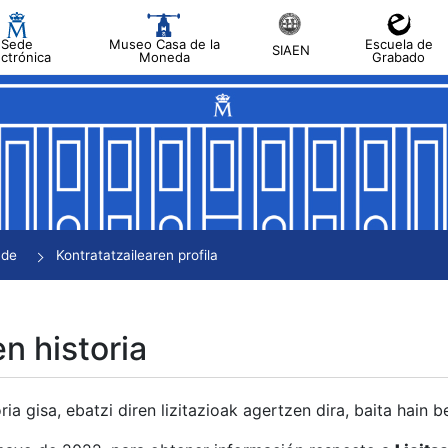
Sede
Museo Casa de la
Escuela de
SIAEN
ectrónica
Moneda
Grabado
tatu
tatu
tatu
tatu
nde
Kontratatzailearen profila
tatu
en historia
ria gisa, ebatzi diren lizitazioak agertzen dira, baita hain 
tu