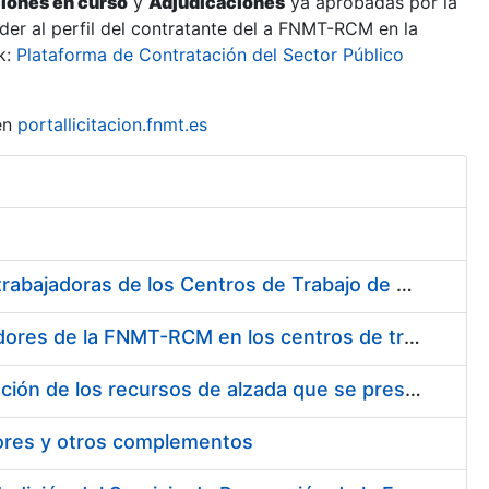
ciones en curso
y
Adjudicaciones
ya aprobadas por la
er al perfil del contratante del a FNMT-RCM en la
k:
Plataforma de Contratación del Sector Público
en
portallicitacion.fnmt.es
Suministro de Protectores Auditivos a medida para las personas trabajadoras de los Centros de Trabajo de Madrid y Burgos
Suministro de gafas graduadas antiproyecciones para los trabajadores de la FNMT-RCM en los centros de trabajo de Madrid y Burgos
Servicios de una empresa externa para el asesoramiento y resolución de los recursos de alzada que se presentan relacionados con procesos de selección para la FNMT-RCM
tores y otros complementos