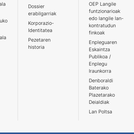
ala
OEP Langile
Dossier
funtzionarioak
erabilgarriak
edo langile lan-
ruko
Korporazio-
kontratudun
Identitatea
finkoak
tala
Pezetaren
Enpleguaren
historia
Eskaintza
Publikoa /
Enplegu
Iraunkorra
Denboraldi
Baterako
Plazetarako
Deialdiak
Lan Poltsa