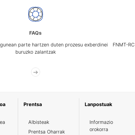
FAQs
gunean parte hartzen duten prozesu exberdinei
FNMT-RCM 
buruzko zalantzak
koa
Prentsa
Lanpostuak
zea
Albisteak
Informazio
orokorra
Prentsa Oharrak