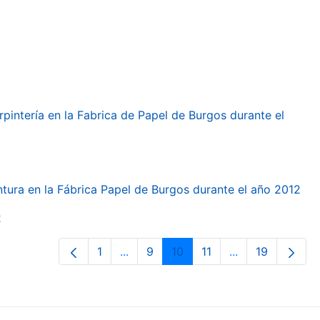
arpintería en la Fabrica de Papel de Burgos durante el
intura en la Fábrica Papel de Burgos durante el año 2012
2
1
...
9
10
11
...
19
Orrialdea
Intermediate Pages Use TAB to navi
Orrialdea
Orrialdea
Orrialdea
Intermediate Pa
Orrialdea