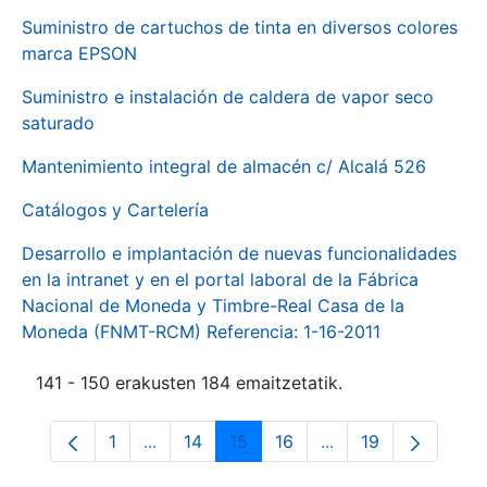
Suministro de cartuchos de tinta en diversos colores
marca EPSON
Suministro e instalación de caldera de vapor seco
saturado
Mantenimiento integral de almacén c/ Alcalá 526
Catálogos y Cartelería
Desarrollo e implantación de nuevas funcionalidades
en la intranet y en el portal laboral de la Fábrica
Nacional de Moneda y Timbre-Real Casa de la
Moneda (FNMT-RCM) Referencia: 1-16-2011
141 - 150 erakusten 184 emaitzetatik.
1
...
14
15
16
...
19
Orrialdea
Intermediate Pages Use TAB to navigate.
Orrialdea
Orrialdea
Orrialdea
Intermediate Pages
Orrialdea