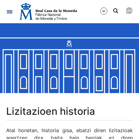
Nabigazioa
Erakutsi/Ezkutatu
Erakutsi/Ezkutatu
Erakutsi/Ezkutatu
Erakutsi/Ezkutatu
Erakutsi/Ezkutatu
Lizitazioen historia
Erakutsi/Ezkutatu
Atal honetan, historia gisa, ebatzi diren lizitazioak
agertzen dira, baita hain berriak ez diren