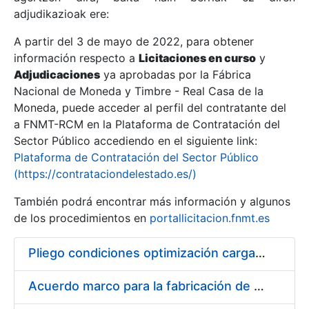
adjudikazioak ere:
A partir del 3 de mayo de 2022, para obtener
Erakutsi/Ezkutatu
información respecto a
Licitaciones en curso
y
Erakutsi/Ezkutatu
Adjudicaciones
ya aprobadas por la Fábrica
Nacional de Moneda y Timbre - Real Casa de la
Erakutsi/Ezkutatu
Moneda, puede acceder al perfil del contratante del
a FNMT-RCM en la Plataforma de Contratación del
Sector Público accediendo en el siguiente link:
Plataforma de Contratación del Sector Público
(https://contrataciondelestado.es/)
También podrá encontrar más información y algunos
de los procedimientos en
portallicitacion.fnmt.es
Pliego condiciones optimización cargas compras firmado
Erakutsi/Ezkutatu
Acuerdo marco para la fabricación de piezas