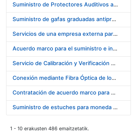
Suministro de Protectores Auditivos a medida para las personas trabajadoras de los Centros de Trabajo de Madrid y Burgos
Suministro de gafas graduadas antiproyecciones para los trabajadores de la FNMT-RCM en los centros de trabajo de Madrid y Burgos
Servicios de una empresa externa para el asesoramiento y resolución de los recursos de alzada que se presentan relacionados con procesos de selección para la FNMT-RCM
Acuerdo marco para el suministro e instalación de persianas, estores y otros complementos
Servicio de Calibración y Verificación Externa de los Equipos de Medición del Servicio de Prevención de la FNMT-RCM
Conexión mediante Fibra Óptica de los Centros de Proceso de Datos (CPDs) de las sedes de la FNMT-RCM de Burgos y Madrid
Contratación de acuerdo marco para el Suministro de Material de Electricidad para la Fábrica Nacional de Moneda y Timbre-Real Casa de la Moneda en su centro de trabajo de Burgos
Suministro de estuches para moneda de 30 €
1 - 10 erakusten 486 emaitzetatik.