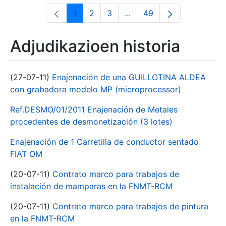
1
2
3
...
49
Orrialdea
Orrialdea
Orrialdea
Intermediate Pages Use T
Orrialdea
Adjudikazioen historia
(27-07-11)
Enajenación de una GUILLOTINA ALDEA
con grabadora modelo MP (microprocessor)
Ref.DESMO/01/2011 Enajenación de Metales
procedentes de desmonetización (3 lotes)
Enajenación de 1 Carretilla de conductor sentado
FIAT OM
(20-07-11)
Contrato marco para trabajos de
instalación de mamparas en la FNMT-RCM
(20-07-11)
Contrato marco para trabajos de pintura
en la FNMT-RCM