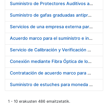
Suministro de Protectores Auditivos a medida para las personas trabajadoras de los Centros de Trabajo de Madrid y Burgos
Suministro de gafas graduadas antiproyecciones para los trabajadores de la FNMT-RCM en los centros de trabajo de Madrid y Burgos
Servicios de una empresa externa para el asesoramiento y resolución de los recursos de alzada que se presentan relacionados con procesos de selección para la FNMT-RCM
Acuerdo marco para el suministro e instalación de persianas, estores y otros complementos
Servicio de Calibración y Verificación Externa de los Equipos de Medición del Servicio de Prevención de la FNMT-RCM
Conexión mediante Fibra Óptica de los Centros de Proceso de Datos (CPDs) de las sedes de la FNMT-RCM de Burgos y Madrid
Contratación de acuerdo marco para el Suministro de Material de Electricidad para la Fábrica Nacional de Moneda y Timbre-Real Casa de la Moneda en su centro de trabajo de Burgos
Suministro de estuches para moneda de 30 €
1 - 10 erakusten 486 emaitzetatik.