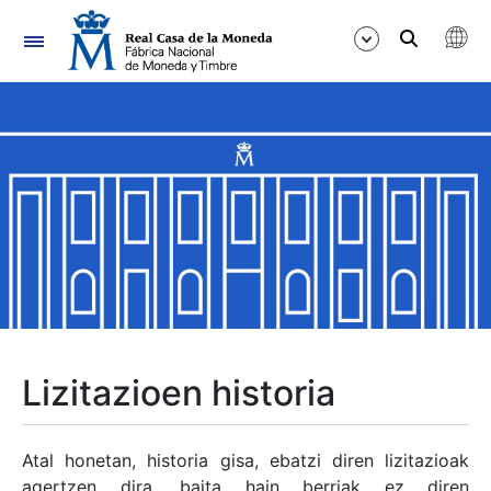
Nabigazioa
Erakutsi/Ezkutatu
Erakutsi/Ezkutatu
Erakutsi/Ezkutatu
Erakutsi/Ezkutatu
Erakutsi/Ezkutatu
Lizitazioen historia
Erakutsi/Ezkutatu
Atal honetan, historia gisa, ebatzi diren lizitazioak
agertzen dira, baita hain berriak ez diren