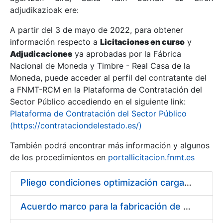
adjudikazioak ere:
A partir del 3 de mayo de 2022, para obtener
Erakutsi/Ezkutatu
información respecto a
Licitaciones en curso
y
Erakutsi/Ezkutatu
Adjudicaciones
ya aprobadas por la Fábrica
Nacional de Moneda y Timbre - Real Casa de la
Erakutsi/Ezkutatu
Moneda, puede acceder al perfil del contratante del
a FNMT-RCM en la Plataforma de Contratación del
Sector Público accediendo en el siguiente link:
Plataforma de Contratación del Sector Público
(https://contrataciondelestado.es/)
También podrá encontrar más información y algunos
de los procedimientos en
portallicitacion.fnmt.es
Pliego condiciones optimización cargas compras firmado
Erakutsi/Ezkutatu
Acuerdo marco para la fabricación de piezas