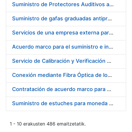
Suministro de Protectores Auditivos a medida para las personas trabajadoras de los Centros de Trabajo de Madrid y Burgos
Suministro de gafas graduadas antiproyecciones para los trabajadores de la FNMT-RCM en los centros de trabajo de Madrid y Burgos
Servicios de una empresa externa para el asesoramiento y resolución de los recursos de alzada que se presentan relacionados con procesos de selección para la FNMT-RCM
Acuerdo marco para el suministro e instalación de persianas, estores y otros complementos
Servicio de Calibración y Verificación Externa de los Equipos de Medición del Servicio de Prevención de la FNMT-RCM
Conexión mediante Fibra Óptica de los Centros de Proceso de Datos (CPDs) de las sedes de la FNMT-RCM de Burgos y Madrid
Contratación de acuerdo marco para el Suministro de Material de Electricidad para la Fábrica Nacional de Moneda y Timbre-Real Casa de la Moneda en su centro de trabajo de Burgos
Suministro de estuches para moneda de 30 €
1 - 10 erakusten 486 emaitzetatik.