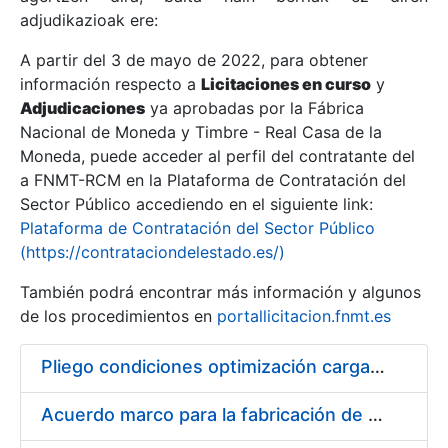
adjudikazioak ere:
A partir del 3 de mayo de 2022, para obtener
Erakutsi/Ezkutatu
información respecto a
Licitaciones en curso
y
Erakutsi/Ezkutatu
Adjudicaciones
ya aprobadas por la Fábrica
Nacional de Moneda y Timbre - Real Casa de la
Erakutsi/Ezkutatu
Moneda, puede acceder al perfil del contratante del
a FNMT-RCM en la Plataforma de Contratación del
Sector Público accediendo en el siguiente link:
Plataforma de Contratación del Sector Público
(https://contrataciondelestado.es/)
También podrá encontrar más información y algunos
de los procedimientos en
portallicitacion.fnmt.es
Pliego condiciones optimización cargas compras firmado
Erakutsi/Ezkutatu
Acuerdo marco para la fabricación de piezas