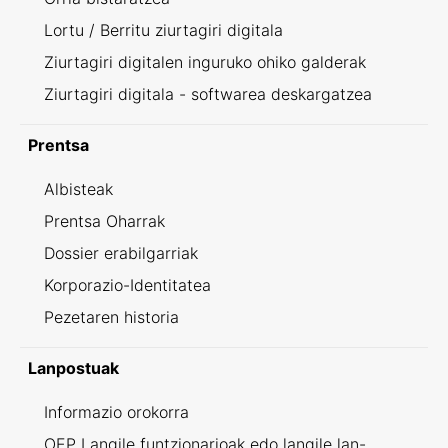
Lortu / Berritu ziurtagiri digitala
Ziurtagiri digitalen inguruko ohiko galderak
Ziurtagiri digitala - softwarea deskargatzea
Prentsa
Albisteak
Prentsa Oharrak
Dossier erabilgarriak
Korporazio-Identitatea
Pezetaren historia
Lanpostuak
Informazio orokorra
OEP Langile funtzionarioak edo langile lan-