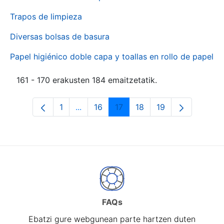
Trapos de limpieza
Diversas bolsas de basura
Papel higiénico doble capa y toallas en rollo de papel
161 - 170 erakusten 184 emaitzetatik.
1
...
16
17
18
19
Orrialdea
Intermediate Pages Use TAB to naviga
Orrialdea
Orrialdea
Orrialdea
Orrialdea
FAQs
Ebatzi gure webgunean parte hartzen duten