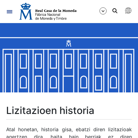
Nabigazioa
Erakutsi/Ezkutatu
Erakutsi/Ezkutatu
Erakutsi/Ezkutatu
Erakutsi/Ezkutatu
Erakutsi/Ezkutatu
Lizitazioen historia
Erakutsi/Ezkutatu
Atal honetan, historia gisa, ebatzi diren lizitazioak
agertzen dira, baita hain berriak ez diren