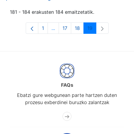
181 - 184 erakusten 184 emaitzetatik.
1
...
17
18
19
Orrialdea
Intermediate Pages Use TAB to navi
Orrialdea
Orrialdea
Orrialdea
FAQs
Ebatzi gure webgunean parte hartzen duten
prozesu exberdinei buruzko zalantzak