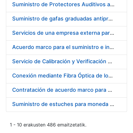
Suministro de Protectores Auditivos a medida para las personas trabajadoras de los Centros de Trabajo de Madrid y Burgos
Suministro de gafas graduadas antiproyecciones para los trabajadores de la FNMT-RCM en los centros de trabajo de Madrid y Burgos
Servicios de una empresa externa para el asesoramiento y resolución de los recursos de alzada que se presentan relacionados con procesos de selección para la FNMT-RCM
Acuerdo marco para el suministro e instalación de persianas, estores y otros complementos
Servicio de Calibración y Verificación Externa de los Equipos de Medición del Servicio de Prevención de la FNMT-RCM
Conexión mediante Fibra Óptica de los Centros de Proceso de Datos (CPDs) de las sedes de la FNMT-RCM de Burgos y Madrid
Contratación de acuerdo marco para el Suministro de Material de Electricidad para la Fábrica Nacional de Moneda y Timbre-Real Casa de la Moneda en su centro de trabajo de Burgos
Suministro de estuches para moneda de 30 €
1 - 10 erakusten 486 emaitzetatik.