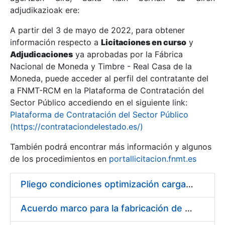
adjudikazioak ere:
A partir del 3 de mayo de 2022, para obtener
Erakutsi/Ezkutatu
información respecto a
Licitaciones en curso
y
Erakutsi/Ezkutatu
Adjudicaciones
ya aprobadas por la Fábrica
Nacional de Moneda y Timbre - Real Casa de la
Erakutsi/Ezkutatu
Moneda, puede acceder al perfil del contratante del
a FNMT-RCM en la Plataforma de Contratación del
Sector Público accediendo en el siguiente link:
Plataforma de Contratación del Sector Público
(https://contrataciondelestado.es/)
También podrá encontrar más información y algunos
de los procedimientos en
portallicitacion.fnmt.es
Pliego condiciones optimización cargas compras firmado
Erakutsi/Ezkutatu
Acuerdo marco para la fabricación de piezas