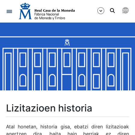
Nabigazioa
Erakutsi/Ezkutatu
Erakutsi/Ezkutatu
Erakutsi/Ezkutatu
Erakutsi/Ezkutatu
Erakutsi/Ezkutatu
Lizitazioen historia
Erakutsi/Ezkutatu
Atal honetan, historia gisa, ebatzi diren lizitazioak
agertzen dira, baita hain berriak ez diren