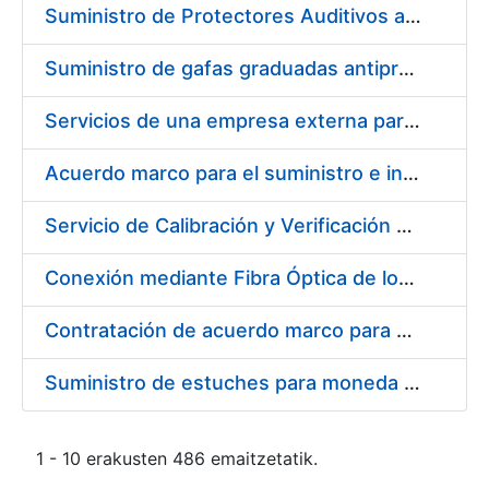
Suministro de Protectores Auditivos a medida para las personas trabajadoras de los Centros de Trabajo de Madrid y Burgos
Suministro de gafas graduadas antiproyecciones para los trabajadores de la FNMT-RCM en los centros de trabajo de Madrid y Burgos
Servicios de una empresa externa para el asesoramiento y resolución de los recursos de alzada que se presentan relacionados con procesos de selección para la FNMT-RCM
Acuerdo marco para el suministro e instalación de persianas, estores y otros complementos
Servicio de Calibración y Verificación Externa de los Equipos de Medición del Servicio de Prevención de la FNMT-RCM
Conexión mediante Fibra Óptica de los Centros de Proceso de Datos (CPDs) de las sedes de la FNMT-RCM de Burgos y Madrid
Contratación de acuerdo marco para el Suministro de Material de Electricidad para la Fábrica Nacional de Moneda y Timbre-Real Casa de la Moneda en su centro de trabajo de Burgos
Suministro de estuches para moneda de 30 €
1 - 10 erakusten 486 emaitzetatik.