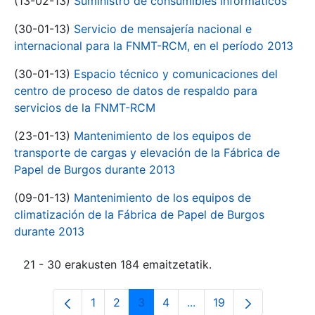
(13-02-13)
Suministro de consumibles informáticos
(30-01-13)
Servicio de mensajería nacional e
internacional para la FNMT-RCM, en el período 2013
(30-01-13)
Espacio técnico y comunicaciones del
centro de proceso de datos de respaldo para
servicios de la FNMT-RCM
(23-01-13)
Mantenimiento de los equipos de
transporte de cargas y elevación de la Fábrica de
Papel de Burgos durante 2013
(09-01-13)
Mantenimiento de los equipos de
climatización de la Fábrica de Papel de Burgos
durante 2013
21 - 30 erakusten 184 emaitzetatik.
1
2
3
4
...
19
Orrialdea
Orrialdea
Orrialdea
Orrialdea
Intermediate Pages Use
Orrialdea