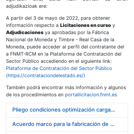
adjudikazioak ere:
A partir del 3 de mayo de 2022, para obtener
Erakutsi/Ezkutatu
información respecto a
Licitaciones en curso
y
Erakutsi/Ezkutatu
Adjudicaciones
ya aprobadas por la Fábrica
Nacional de Moneda y Timbre - Real Casa de la
Erakutsi/Ezkutatu
Moneda, puede acceder al perfil del contratante del
a FNMT-RCM en la Plataforma de Contratación del
Sector Público accediendo en el siguiente link:
Plataforma de Contratación del Sector Público
(https://contrataciondelestado.es/)
También podrá encontrar más información y algunos
de los procedimientos en
portallicitacion.fnmt.es
Pliego condiciones optimización cargas compras firmado
Erakutsi/Ezkutatu
Acuerdo marco para la fabricación de piezas