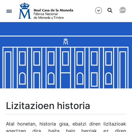
Nabigazioa
Erakutsi/Ezkutatu
Erakutsi/Ezkutatu
Erakutsi/Ezkutatu
Erakutsi/Ezkutatu
Erakutsi/Ezkutatu
Lizitazioen historia
Erakutsi/Ezkutatu
Atal honetan, historia gisa, ebatzi diren lizitazioak
agertzen dira, baita hain berriak ez diren