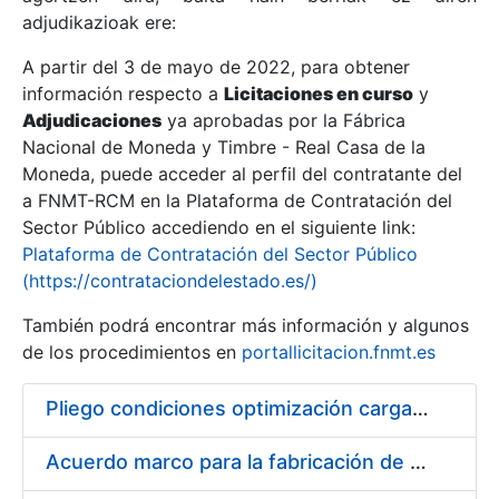
adjudikazioak ere:
A partir del 3 de mayo de 2022, para obtener
Erakutsi/Ezkutatu
información respecto a
Licitaciones en curso
y
Erakutsi/Ezkutatu
Adjudicaciones
ya aprobadas por la Fábrica
Nacional de Moneda y Timbre - Real Casa de la
Erakutsi/Ezkutatu
Moneda, puede acceder al perfil del contratante del
a FNMT-RCM en la Plataforma de Contratación del
Sector Público accediendo en el siguiente link:
Plataforma de Contratación del Sector Público
(https://contrataciondelestado.es/)
También podrá encontrar más información y algunos
de los procedimientos en
portallicitacion.fnmt.es
Pliego condiciones optimización cargas compras firmado
Erakutsi/Ezkutatu
Acuerdo marco para la fabricación de piezas