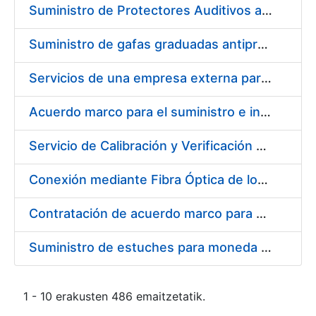
Suministro de Protectores Auditivos a medida para las personas trabajadoras de los Centros de Trabajo de Madrid y Burgos
Suministro de gafas graduadas antiproyecciones para los trabajadores de la FNMT-RCM en los centros de trabajo de Madrid y Burgos
Servicios de una empresa externa para el asesoramiento y resolución de los recursos de alzada que se presentan relacionados con procesos de selección para la FNMT-RCM
Acuerdo marco para el suministro e instalación de persianas, estores y otros complementos
Servicio de Calibración y Verificación Externa de los Equipos de Medición del Servicio de Prevención de la FNMT-RCM
Conexión mediante Fibra Óptica de los Centros de Proceso de Datos (CPDs) de las sedes de la FNMT-RCM de Burgos y Madrid
Contratación de acuerdo marco para el Suministro de Material de Electricidad para la Fábrica Nacional de Moneda y Timbre-Real Casa de la Moneda en su centro de trabajo de Burgos
Suministro de estuches para moneda de 30 €
1 - 10 erakusten 486 emaitzetatik.