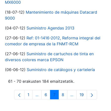
MX6000
(18-07-12)
Mantenimiento de máquinas Datacard
9000
(04-07-12)
Suministro Agendas 2013
(27-06-12)
Ref: 01-1416-2012, Reforma integral del
comedor de empresa de la FNMT-RCM
(27-06-12)
Suministro de cartuchos de tinta en
diversos colores marca EPSON
(06-06-12)
Suministro de catálogos y cartelería
61 - 70 erakusten 184 emaitzetatik.
1
...
6
7
8
...
19
Orrialdea
Intermediate Pages Use TAB to navigat
Orrialdea
Orrialdea
Orrialdea
Intermediate Pages U
Orrialdea