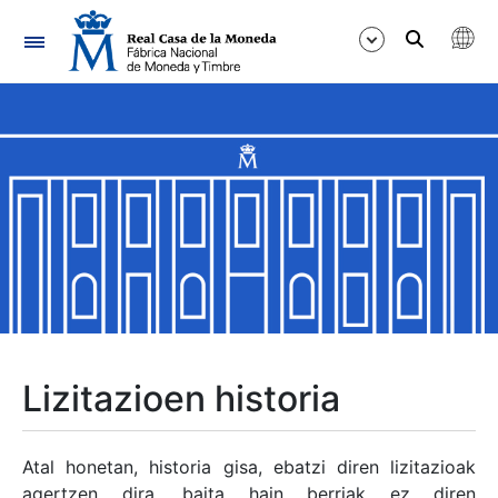
Nabigazioa
Erakutsi/Ezkutatu
Erakutsi/Ezkutatu
Erakutsi/Ezkutatu
Erakutsi/Ezkutatu
Erakutsi/Ezkutatu
Lizitazioen historia
Erakutsi/Ezkutatu
Atal honetan, historia gisa, ebatzi diren lizitazioak
agertzen dira, baita hain berriak ez diren