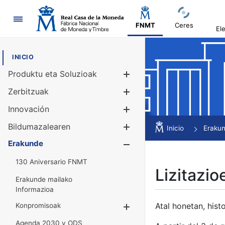
Nabigazioa
FNMT
Ceres
El
INICIO
Produktu eta Soluzioak
Erakutsi/Ezku
Zerbitzuak
Erakutsi/Ezku
Innovación
Erakutsi/Ezku
Bildumazalearen
Erakutsi/Ezku
Inicio
Eraku
Erakunde
Erakutsi/Ezku
130 Aniversario FNMT
Lizitazio
Erakunde mailako
Informazioa
Atal honetan, histo
Konpromisoak
Erakutsi/Ezkuta
Agenda 2030 y ODS