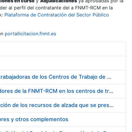
ciones en curso
y
Adjudicaciones
ya aprobadas por la
er al perfil del contratante del a FNMT-RCM en la
k:
Plataforma de Contratación del Sector Público
en
portallicitacion.fnmt.es
Suministro de Protectores Auditivos a medida para las personas trabajadoras de los Centros de Trabajo de Madrid y Burgos
Suministro de gafas graduadas antiproyecciones para los trabajadores de la FNMT-RCM en los centros de trabajo de Madrid y Burgos
Servicios de una empresa externa para el asesoramiento y resolución de los recursos de alzada que se presentan relacionados con procesos de selección para la FNMT-RCM
tores y otros complementos