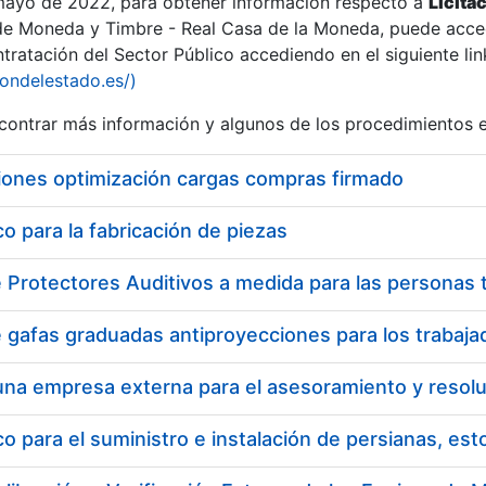
 mayo de 2022, para obtener información respecto a
Licita
de Moneda y Timbre - Real Casa de la Moneda, puede acced
ratación del Sector Público accediendo en el siguiente lin
tu
iondelestado.es/)
tu
ontrar más información y algunos de los procedimientos 
atu
iones optimización cargas compras firmado
 para la fabricación de piezas
tatu
 para el suministro e instalación de persianas, es