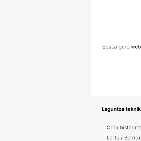
Ebatzi gure web
Laguntza tekni
Orria bistarat
Lortu / Berritu