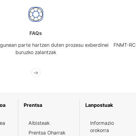
FAQs
gunean parte hartzen duten prozesu exberdinei
FNMT-RCM 
buruzko zalantzak
koa
Prentsa
Lanpostuak
zea
Albisteak
Informazio
orokorra
Prentsa Oharrak