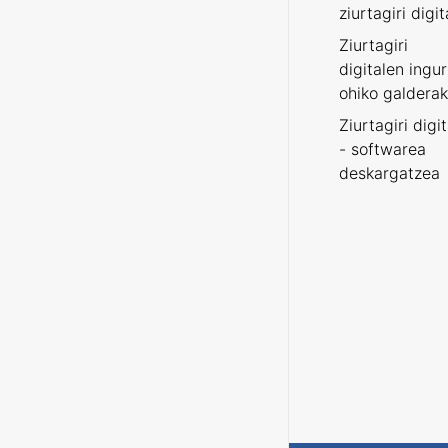
ziurtagiri digit
Ziurtagiri
digitalen ingu
ohiko galderak
Ziurtagiri digi
- softwarea
deskargatzea