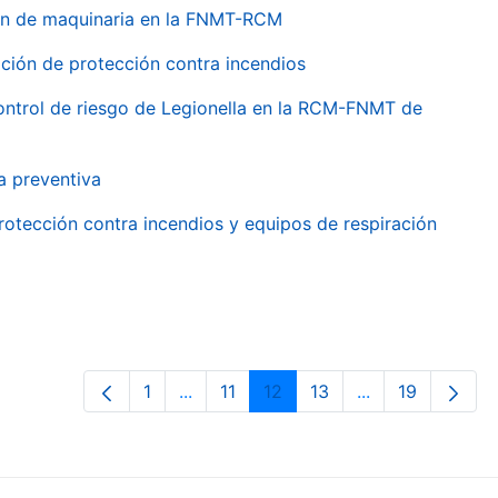
ión de maquinaria en la FNMT-RCM
ción de protección contra incendios
 control de riesgo de Legionella en la RCM-FNMT de
a preventiva
rotección contra incendios y equipos de respiración
1
...
11
12
13
...
19
Orrialdea
Intermediate Pages Use TAB to navig
Orrialdea
Orrialdea
Orrialdea
Intermediate Pa
Orrialdea