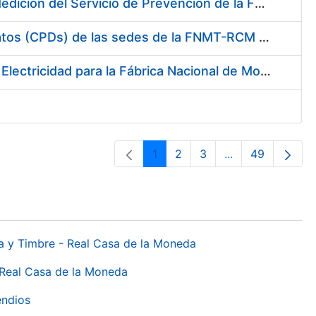
Servicio de Calibración y Verificación Externa de los Equipos de Medición del Servicio de Prevención de la FNMT-RCM
Conexión mediante Fibra Óptica de los Centros de Proceso de Datos (CPDs) de las sedes de la FNMT-RCM de Burgos y Madrid
Contratación de acuerdo marco para el Suministro de Material de Electricidad para la Fábrica Nacional de Moneda y Timbre-Real Casa de la Moneda en su centro de trabajo de Burgos
1
2
3
...
49
Orrialdea
Orrialdea
Orrialdea
Intermediate Pa
Orrialdea
da y Timbre - Real Casa de la Moneda
 Real Casa de la Moneda
endios