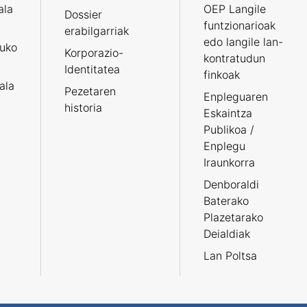
ala
OEP Langile
Dossier
funtzionarioak
erabilgarriak
edo langile lan-
ruko
Korporazio-
kontratudun
Identitatea
finkoak
tala
Pezetaren
Enpleguaren
historia
Eskaintza
Publikoa /
Enplegu
Iraunkorra
Denboraldi
Baterako
Plazetarako
Deialdiak
Lan Poltsa