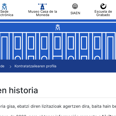
Sede
Museo Casa de la
Escuela de
SIAEN
ectrónica
Moneda
Grabado
tatu
tatu
tatu
tatu
nde
Kontratatzailearen profila
tatu
en historia
ria gisa, ebatzi diren lizitazioak agertzen dira, baita hain 
tu