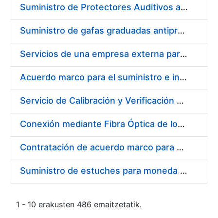
Suministro de Protectores Auditivos a medida para las personas trabajadoras de los Centros de Trabajo de Madrid y Burgos
Suministro de gafas graduadas antiproyecciones para los trabajadores de la FNMT-RCM en los centros de trabajo de Madrid y Burgos
Servicios de una empresa externa para el asesoramiento y resolución de los recursos de alzada que se presentan relacionados con procesos de selección para la FNMT-RCM
Acuerdo marco para el suministro e instalación de persianas, estores y otros complementos
Servicio de Calibración y Verificación Externa de los Equipos de Medición del Servicio de Prevención de la FNMT-RCM
Conexión mediante Fibra Óptica de los Centros de Proceso de Datos (CPDs) de las sedes de la FNMT-RCM de Burgos y Madrid
Contratación de acuerdo marco para el Suministro de Material de Electricidad para la Fábrica Nacional de Moneda y Timbre-Real Casa de la Moneda en su centro de trabajo de Burgos
Suministro de estuches para moneda de 30 €
1 - 10 erakusten 486 emaitzetatik.