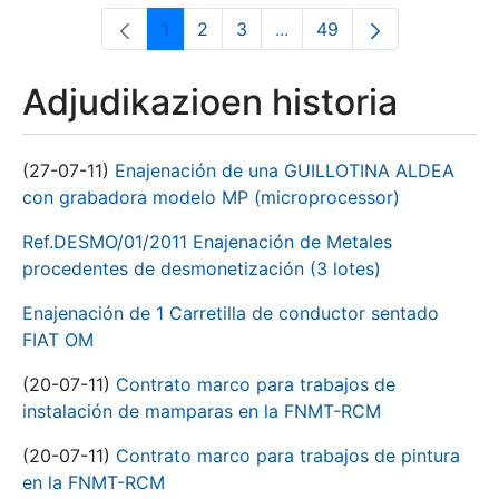
1
2
3
...
49
Orrialdea
Orrialdea
Orrialdea
Intermediate Pages Use T
Orrialdea
Adjudikazioen historia
(27-07-11)
Enajenación de una GUILLOTINA ALDEA
con grabadora modelo MP (microprocessor)
Ref.DESMO/01/2011 Enajenación de Metales
procedentes de desmonetización (3 lotes)
Enajenación de 1 Carretilla de conductor sentado
FIAT OM
(20-07-11)
Contrato marco para trabajos de
instalación de mamparas en la FNMT-RCM
(20-07-11)
Contrato marco para trabajos de pintura
en la FNMT-RCM