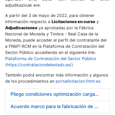
adjudikazioak ere:
A partir del 3 de mayo de 2022, para obtener
Erakutsi/Ezkutatu
información respecto a
Licitaciones en curso
y
Erakutsi/Ezkutatu
Adjudicaciones
ya aprobadas por la Fábrica
Nacional de Moneda y Timbre - Real Casa de la
Erakutsi/Ezkutatu
Moneda, puede acceder al perfil del contratante del
a FNMT-RCM en la Plataforma de Contratación del
Sector Público accediendo en el siguiente link:
Plataforma de Contratación del Sector Público
(https://contrataciondelestado.es/)
También podrá encontrar más información y algunos
de los procedimientos en
portallicitacion.fnmt.es
Pliego condiciones optimización cargas compras firmado
Erakutsi/Ezkutatu
Acuerdo marco para la fabricación de piezas