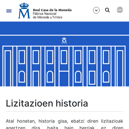
Nabigazioa
Erakutsi/Ezkutatu
Erakutsi/Ezkutatu
Erakutsi/Ezkutatu
Erakutsi/Ezkutatu
Erakutsi/Ezkutatu
Lizitazioen historia
Erakutsi/Ezkutatu
Atal honetan, historia gisa, ebatzi diren lizitazioak
agertzen dira, baita hain berriak ez diren