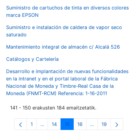
Suministro de cartuchos de tinta en diversos colores
marca EPSON
Suministro e instalación de caldera de vapor seco
saturado
Mantenimiento integral de almacén c/ Alcalá 526
Catálogos y Cartelería
Desarrollo e implantación de nuevas funcionalidades
en la intranet y en el portal laboral de la Fábrica
Nacional de Moneda y Timbre-Real Casa de la
Moneda (FNMT-RCM) Referencia: 1-16-2011
141 - 150 erakusten 184 emaitzetatik.
1
...
14
15
16
...
19
Orrialdea
Intermediate Pages Use TAB to navigate.
Orrialdea
Orrialdea
Orrialdea
Intermediate Pages
Orrialdea