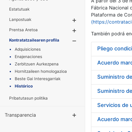
A partir del 3 de
Fábrica Nacional 
Estatutuak
Plataforma de Cont
Lanpostuak
Erakutsi/Ezkuta
(https://contratac
Prentsa Aretoa
Erakutsi/Ezkuta
También podrá enc
Kontratatzailearen profila
Erakutsi/Ezkut
Pliego condic
Adquisiciones
Enajenaciones
Acuerdo marco
Zerbitzuen Aurkezpena
Hornitzaileen homologazioa
Beste Gai Interesgarriak
Histórico
Pribatutasun politika
Transparencia
Erakutsi/Ezku
Acuerdo marco