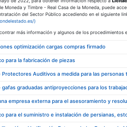
 mayo de 2022, para obtener información respecto a
Licita
de Moneda y Timbre - Real Casa de la Moneda, puede acced
ratación del Sector Público accediendo en el siguiente lin
tu
iondelestado.es/)
tu
ontrar más información y algunos de los procedimientos 
atu
iones optimización cargas compras firmado
 para la fabricación de piezas
tatu
 para el suministro e instalación de persianas, es