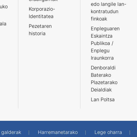
edo langile lan-
ruko
Korporazio-
kontratudun
Identitatea
finkoak
tala
Pezetaren
Enpleguaren
historia
Eskaintza
Publikoa /
Enplegu
Iraunkorra
Denboraldi
Baterako
Plazetarako
Deialdiak
Lan Poltsa
 galderak
Harremanetarako
Lege oharra