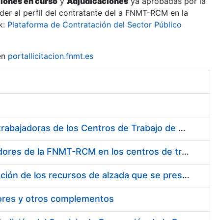
ciones en curso
y
Adjudicaciones
ya aprobadas por la
er al perfil del contratante del a FNMT-RCM en la
k:
Plataforma de Contratación del Sector Público
en
portallicitacion.fnmt.es
Suministro de Protectores Auditivos a medida para las personas trabajadoras de los Centros de Trabajo de Madrid y Burgos
Suministro de gafas graduadas antiproyecciones para los trabajadores de la FNMT-RCM en los centros de trabajo de Madrid y Burgos
Servicios de una empresa externa para el asesoramiento y resolución de los recursos de alzada que se presentan relacionados con procesos de selección para la FNMT-RCM
tores y otros complementos