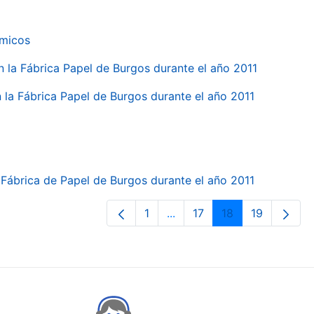
ímicos
en la Fábrica Papel de Burgos durante el año 2011
en la Fábrica Papel de Burgos durante el año 2011
la Fábrica de Papel de Burgos durante el año 2011
1
...
17
18
19
Orrialdea
Intermediate Pages Use TA
Orrialdea
Orrialdea
Orrialdea