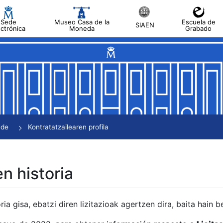
Sede
Museo Casa de la
Escuela de
SIAEN
ectrónica
Moneda
Grabado
tatu
tatu
tatu
tatu
nde
Kontratatzailearen profila
tatu
en historia
ria gisa, ebatzi diren lizitazioak agertzen dira, baita hain 
tu