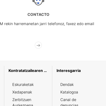
CONTACTO
rekin harremanetan jarri telefonoz, faxez edo email
Kontratatzailearen profila
Interesgarria
Eskuraketak
Dendak
Xedapenak
Katalogoa
Zerbitzuen
Canal de
Aurkezpena
denuncias