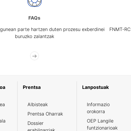
FAQs
gunean parte hartzen duten prozesu exberdinei
FNMT-RCM 
buruzko zalantzak
koa
Prentsa
Lanpostuak
zea
Albisteak
Informazio
orokorra
Prentsa Oharrak
ala
OEP Langile
Dossier
funtzionarioak
erabilgarriak