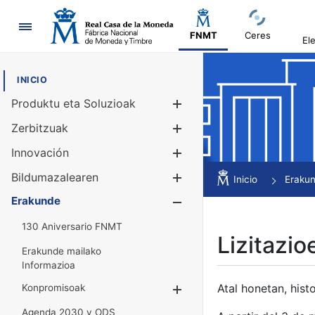
Nabigazioa
FNMT
Ceres
El
INICIO
Produktu eta Soluzioak
Erakutsi/Ezku
Zerbitzuak
Erakutsi/Ezku
Innovación
Erakutsi/Ezku
Bildumazalearen
Erakutsi/Ezku
Inicio
Eraku
Erakunde
Erakutsi/Ezku
130 Aniversario FNMT
Lizitazio
Erakunde mailako
Informazioa
Atal honetan, histo
Konpromisoak
Erakutsi/Ezkuta
Agenda 2030 y ODS