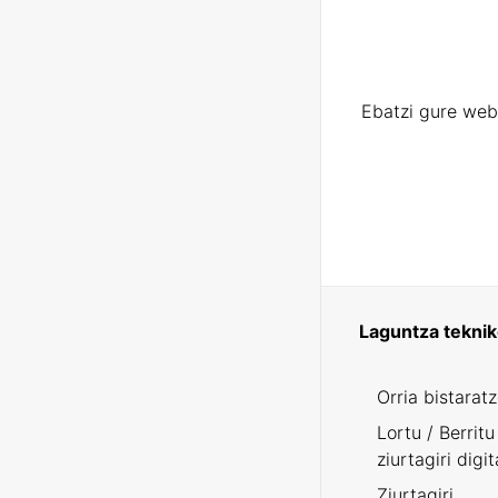
Ebatzi gure web
Laguntza tekni
Orria bistarat
Lortu / Berritu
ziurtagiri digit
Ziurtagiri