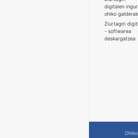
digitalen ingu
ohiko galderak
Ziurtagiri digi
- softwarea
deskargatzea
Ohiko