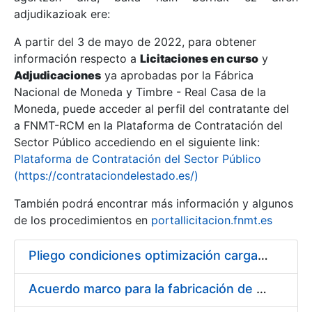
adjudikazioak ere:
A partir del 3 de mayo de 2022, para obtener
Erakutsi/Ezkutatu
información respecto a
Licitaciones en curso
y
Erakutsi/Ezkutatu
Adjudicaciones
ya aprobadas por la Fábrica
Nacional de Moneda y Timbre - Real Casa de la
Erakutsi/Ezkutatu
Moneda, puede acceder al perfil del contratante del
a FNMT-RCM en la Plataforma de Contratación del
Sector Público accediendo en el siguiente link:
Plataforma de Contratación del Sector Público
(https://contrataciondelestado.es/)
También podrá encontrar más información y algunos
de los procedimientos en
portallicitacion.fnmt.es
Pliego condiciones optimización cargas compras firmado
Erakutsi/Ezkutatu
Acuerdo marco para la fabricación de piezas