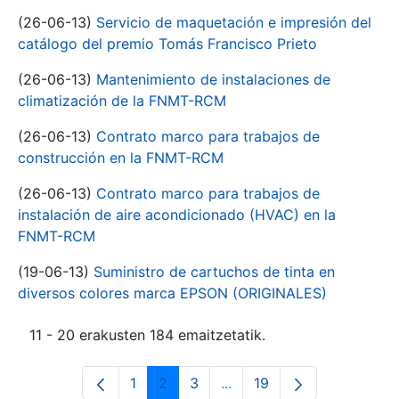
(26-06-13)
Servicio de maquetación e impresión del
catálogo del premio Tomás Francisco Prieto
(26-06-13)
Mantenimiento de instalaciones de
climatización de la FNMT-RCM
(26-06-13)
Contrato marco para trabajos de
construcción en la FNMT-RCM
(26-06-13)
Contrato marco para trabajos de
instalación de aire acondicionado (HVAC) en la
FNMT-RCM
(19-06-13)
Suministro de cartuchos de tinta en
diversos colores marca EPSON (ORIGINALES)
11 - 20 erakusten 184 emaitzetatik.
1
2
3
...
19
Orrialdea
Orrialdea
Orrialdea
Intermediate Pages Use T
Orrialdea