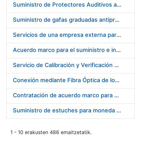
Suministro de Protectores Auditivos a medida para las personas trabajadoras de los Centros de Trabajo de Madrid y Burgos
Suministro de gafas graduadas antiproyecciones para los trabajadores de la FNMT-RCM en los centros de trabajo de Madrid y Burgos
Servicios de una empresa externa para el asesoramiento y resolución de los recursos de alzada que se presentan relacionados con procesos de selección para la FNMT-RCM
Acuerdo marco para el suministro e instalación de persianas, estores y otros complementos
Servicio de Calibración y Verificación Externa de los Equipos de Medición del Servicio de Prevención de la FNMT-RCM
Conexión mediante Fibra Óptica de los Centros de Proceso de Datos (CPDs) de las sedes de la FNMT-RCM de Burgos y Madrid
Contratación de acuerdo marco para el Suministro de Material de Electricidad para la Fábrica Nacional de Moneda y Timbre-Real Casa de la Moneda en su centro de trabajo de Burgos
Suministro de estuches para moneda de 30 €
1 - 10 erakusten 486 emaitzetatik.