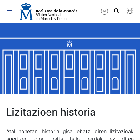
Nabigazioa
Erakutsi/Ezkutatu
Erakutsi/Ezkutatu
Erakutsi/Ezkutatu
Erakutsi/Ezkutatu
Erakutsi/Ezkutatu
Lizitazioen historia
Erakutsi/Ezkutatu
Atal honetan, historia gisa, ebatzi diren lizitazioak
agertzen dira, baita hain berriak ez diren