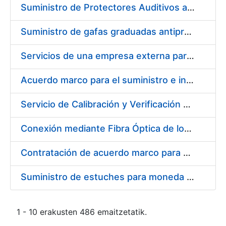
Suministro de Protectores Auditivos a medida para las personas trabajadoras de los Centros de Trabajo de Madrid y Burgos
Suministro de gafas graduadas antiproyecciones para los trabajadores de la FNMT-RCM en los centros de trabajo de Madrid y Burgos
Servicios de una empresa externa para el asesoramiento y resolución de los recursos de alzada que se presentan relacionados con procesos de selección para la FNMT-RCM
Acuerdo marco para el suministro e instalación de persianas, estores y otros complementos
Servicio de Calibración y Verificación Externa de los Equipos de Medición del Servicio de Prevención de la FNMT-RCM
Conexión mediante Fibra Óptica de los Centros de Proceso de Datos (CPDs) de las sedes de la FNMT-RCM de Burgos y Madrid
Contratación de acuerdo marco para el Suministro de Material de Electricidad para la Fábrica Nacional de Moneda y Timbre-Real Casa de la Moneda en su centro de trabajo de Burgos
Suministro de estuches para moneda de 30 €
1 - 10 erakusten 486 emaitzetatik.