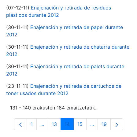
(07-12-11)
Enajenación y retirada de residuos
plásticos durante 2012
(30-11-11)
Enajenación y retirada de papel durante
2012
(30-11-11)
Enajenación y retirada de chatarra durante
2012
(30-11-11)
Enajenación y retirada de palets durante
2012
(23-11-11)
Enajenación y retirada de cartuchos de
toner usados durante 2012
131 - 140 erakusten 184 emaitzetatik.
1
...
13
14
15
...
19
Orrialdea
Intermediate Pages Use TAB to navigate.
Orrialdea
Orrialdea
Orrialdea
Intermediate Pages
Orrialdea