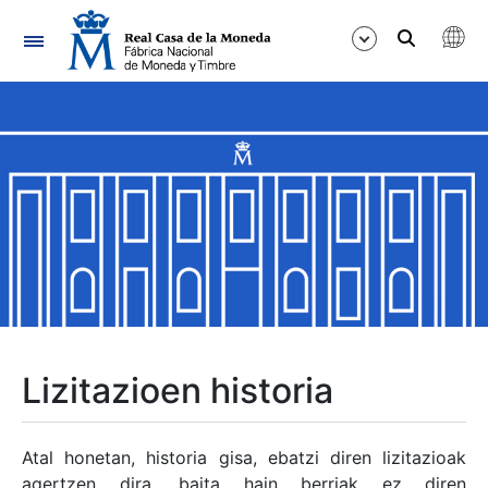
Nabigazioa
Erakutsi/Ezkutatu
Erakutsi/Ezkutatu
Erakutsi/Ezkutatu
Erakutsi/Ezkutatu
Erakutsi/Ezkutatu
Lizitazioen historia
Erakutsi/Ezkutatu
Atal honetan, historia gisa, ebatzi diren lizitazioak
agertzen dira, baita hain berriak ez diren