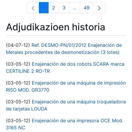
1
2
3
...
49
Orrialdea
Orrialdea
Orrialdea
Intermediate Pages Use T
Orrialdea
Adjudikazioen historia
(04-07-12)
Ref. DESMO-PN/01/2012 Enajenación de
Metales procedentes de desmonetización (3 lotes)
(03-05-12)
Enajenación de dos robots SCARA marca
CERTILINE 2 RO-TR
(03-05-12)
Enajenación de una máquina de impresión
RISO MOD. GR3770
(03-05-12)
Enajenación de una máquina troqueladora
de tarjetas LOUDA
(03-05-12)
Enajenación de una impresora OCE Mod.
3165 NC