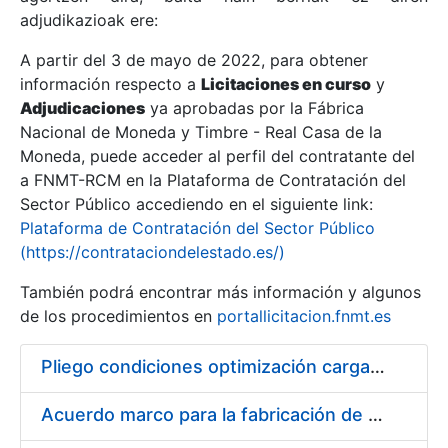
adjudikazioak ere:
A partir del 3 de mayo de 2022, para obtener
Erakutsi/Ezkutatu
información respecto a
Licitaciones en curso
y
Erakutsi/Ezkutatu
Adjudicaciones
ya aprobadas por la Fábrica
Nacional de Moneda y Timbre - Real Casa de la
Erakutsi/Ezkutatu
Moneda, puede acceder al perfil del contratante del
a FNMT-RCM en la Plataforma de Contratación del
Sector Público accediendo en el siguiente link:
Plataforma de Contratación del Sector Público
(https://contrataciondelestado.es/)
También podrá encontrar más información y algunos
de los procedimientos en
portallicitacion.fnmt.es
Pliego condiciones optimización cargas compras firmado
Erakutsi/Ezkutatu
Acuerdo marco para la fabricación de piezas