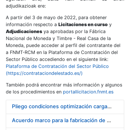
adjudikazioak ere:
A partir del 3 de mayo de 2022, para obtener
Erakutsi/Ezkutatu
información respecto a
Licitaciones en curso
y
Erakutsi/Ezkutatu
Adjudicaciones
ya aprobadas por la Fábrica
Nacional de Moneda y Timbre - Real Casa de la
Erakutsi/Ezkutatu
Moneda, puede acceder al perfil del contratante del
a FNMT-RCM en la Plataforma de Contratación del
Sector Público accediendo en el siguiente link:
Plataforma de Contratación del Sector Público
(https://contrataciondelestado.es/)
También podrá encontrar más información y algunos
de los procedimientos en
portallicitacion.fnmt.es
Pliego condiciones optimización cargas compras firmado
Erakutsi/Ezkutatu
Acuerdo marco para la fabricación de piezas