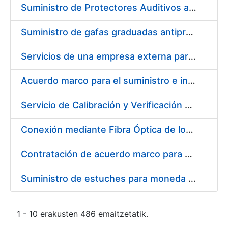
Suministro de Protectores Auditivos a medida para las personas trabajadoras de los Centros de Trabajo de Madrid y Burgos
Suministro de gafas graduadas antiproyecciones para los trabajadores de la FNMT-RCM en los centros de trabajo de Madrid y Burgos
Servicios de una empresa externa para el asesoramiento y resolución de los recursos de alzada que se presentan relacionados con procesos de selección para la FNMT-RCM
Acuerdo marco para el suministro e instalación de persianas, estores y otros complementos
Servicio de Calibración y Verificación Externa de los Equipos de Medición del Servicio de Prevención de la FNMT-RCM
Conexión mediante Fibra Óptica de los Centros de Proceso de Datos (CPDs) de las sedes de la FNMT-RCM de Burgos y Madrid
Contratación de acuerdo marco para el Suministro de Material de Electricidad para la Fábrica Nacional de Moneda y Timbre-Real Casa de la Moneda en su centro de trabajo de Burgos
Suministro de estuches para moneda de 30 €
1 - 10 erakusten 486 emaitzetatik.