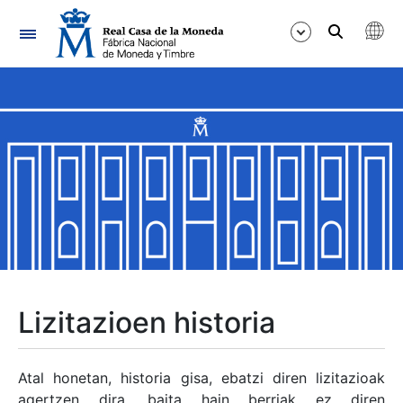
Nabigazioa
Erakutsi/Ezkutatu
Erakutsi/Ezkutatu
Erakutsi/Ezkutatu
Erakutsi/Ezkutatu
Erakutsi/Ezkutatu
Lizitazioen historia
Erakutsi/Ezkutatu
Atal honetan, historia gisa, ebatzi diren lizitazioak
agertzen dira, baita hain berriak ez diren