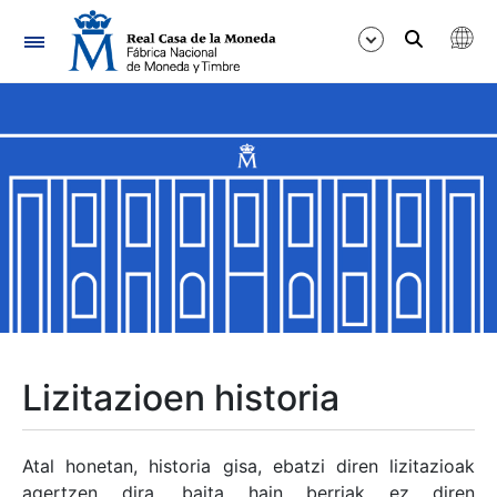
Nabigazioa
Erakutsi/Ezkutatu
Erakutsi/Ezkutatu
Erakutsi/Ezkutatu
Erakutsi/Ezkutatu
Erakutsi/Ezkutatu
Lizitazioen historia
Erakutsi/Ezkutatu
Atal honetan, historia gisa, ebatzi diren lizitazioak
agertzen dira, baita hain berriak ez diren