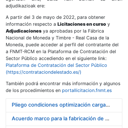
adjudikazioak ere:
A partir del 3 de mayo de 2022, para obtener
Erakutsi/Ezkutatu
información respecto a
Licitaciones en curso
y
Erakutsi/Ezkutatu
Adjudicaciones
ya aprobadas por la Fábrica
Nacional de Moneda y Timbre - Real Casa de la
Erakutsi/Ezkutatu
Moneda, puede acceder al perfil del contratante del
a FNMT-RCM en la Plataforma de Contratación del
Sector Público accediendo en el siguiente link:
Plataforma de Contratación del Sector Público
(https://contrataciondelestado.es/)
También podrá encontrar más información y algunos
de los procedimientos en
portallicitacion.fnmt.es
Pliego condiciones optimización cargas compras firmado
Erakutsi/Ezkutatu
Acuerdo marco para la fabricación de piezas