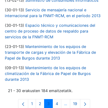
(13-02-13)
Suministro de consumibles informáticos
(30-01-13)
Servicio de mensajería nacional e
internacional para la FNMT-RCM, en el período 2013
(30-01-13)
Espacio técnico y comunicaciones del
centro de proceso de datos de respaldo para
servicios de la FNMT-RCM
(23-01-13)
Mantenimiento de los equipos de
transporte de cargas y elevación de la Fábrica de
Papel de Burgos durante 2013
(09-01-13)
Mantenimiento de los equipos de
climatización de la Fábrica de Papel de Burgos
durante 2013
21 - 30 erakusten 184 emaitzetatik.
1
2
3
4
...
19
Orrialdea
Orrialdea
Orrialdea
Orrialdea
Intermediate Pages Use
Orrialdea