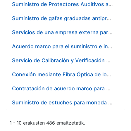
Suministro de Protectores Auditivos a medida para las personas trabajadoras de los Centros de Trabajo de Madrid y Burgos
Suministro de gafas graduadas antiproyecciones para los trabajadores de la FNMT-RCM en los centros de trabajo de Madrid y Burgos
Servicios de una empresa externa para el asesoramiento y resolución de los recursos de alzada que se presentan relacionados con procesos de selección para la FNMT-RCM
Acuerdo marco para el suministro e instalación de persianas, estores y otros complementos
Servicio de Calibración y Verificación Externa de los Equipos de Medición del Servicio de Prevención de la FNMT-RCM
Conexión mediante Fibra Óptica de los Centros de Proceso de Datos (CPDs) de las sedes de la FNMT-RCM de Burgos y Madrid
Contratación de acuerdo marco para el Suministro de Material de Electricidad para la Fábrica Nacional de Moneda y Timbre-Real Casa de la Moneda en su centro de trabajo de Burgos
Suministro de estuches para moneda de 30 €
1 - 10 erakusten 486 emaitzetatik.