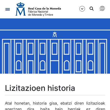
Nabigazioa
Erakutsi/Ezkutatu
Erakutsi/Ezkutatu
Erakutsi/Ezkutatu
Erakutsi/Ezkutatu
Erakutsi/Ezkutatu
Lizitazioen historia
Erakutsi/Ezkutatu
Atal honetan, historia gisa, ebatzi diren lizitazioak
agertzen dira, baita hain berriak ez diren