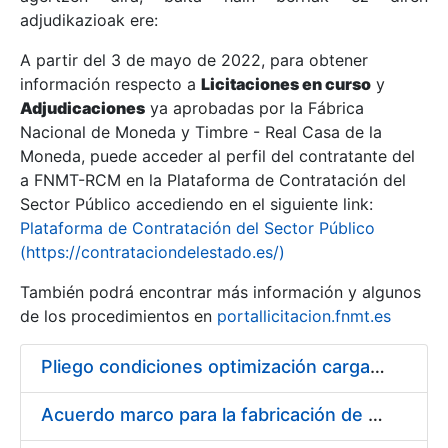
adjudikazioak ere:
A partir del 3 de mayo de 2022, para obtener
Erakutsi/Ezkutatu
información respecto a
Licitaciones en curso
y
Erakutsi/Ezkutatu
Adjudicaciones
ya aprobadas por la Fábrica
Nacional de Moneda y Timbre - Real Casa de la
Erakutsi/Ezkutatu
Moneda, puede acceder al perfil del contratante del
a FNMT-RCM en la Plataforma de Contratación del
Sector Público accediendo en el siguiente link:
Plataforma de Contratación del Sector Público
(https://contrataciondelestado.es/)
También podrá encontrar más información y algunos
de los procedimientos en
portallicitacion.fnmt.es
Pliego condiciones optimización cargas compras firmado
Erakutsi/Ezkutatu
Acuerdo marco para la fabricación de piezas