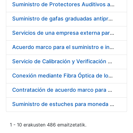
Suministro de Protectores Auditivos a medida para las personas trabajadoras de los Centros de Trabajo de Madrid y Burgos
Suministro de gafas graduadas antiproyecciones para los trabajadores de la FNMT-RCM en los centros de trabajo de Madrid y Burgos
Servicios de una empresa externa para el asesoramiento y resolución de los recursos de alzada que se presentan relacionados con procesos de selección para la FNMT-RCM
Acuerdo marco para el suministro e instalación de persianas, estores y otros complementos
Servicio de Calibración y Verificación Externa de los Equipos de Medición del Servicio de Prevención de la FNMT-RCM
Conexión mediante Fibra Óptica de los Centros de Proceso de Datos (CPDs) de las sedes de la FNMT-RCM de Burgos y Madrid
Contratación de acuerdo marco para el Suministro de Material de Electricidad para la Fábrica Nacional de Moneda y Timbre-Real Casa de la Moneda en su centro de trabajo de Burgos
Suministro de estuches para moneda de 30 €
1 - 10 erakusten 486 emaitzetatik.