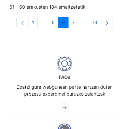
51 - 60 erakusten 184 emaitzetatik.
1
...
5
6
7
...
19
Orrialdea
Intermediate Pages Use TAB to navigat
Orrialdea
Orrialdea
Orrialdea
Intermediate Pages U
Orrialdea
FAQs
Ebatzi gure webgunean parte hartzen duten
prozesu exberdinei buruzko zalantzak