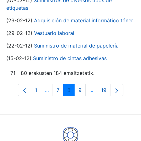
(07-03-12)
Suministros de diversos tipos de
etiquetas
(29-02-12)
Adquisición de material informático tóner
(29-02-12)
Vestuario laboral
(22-02-12)
Suministro de material de papelería
(15-02-12)
Suministro de cintas adhesivas
71 - 80 erakusten 184 emaitzetatik.
1
...
7
8
9
...
19
Orrialdea
Intermediate Pages Use TAB to navigat
Orrialdea
Orrialdea
Orrialdea
Intermediate Pages U
Orrialdea