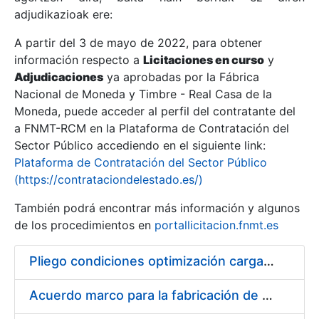
adjudikazioak ere:
A partir del 3 de mayo de 2022, para obtener
Erakutsi/Ezkutatu
información respecto a
Licitaciones en curso
y
Erakutsi/Ezkutatu
Adjudicaciones
ya aprobadas por la Fábrica
Nacional de Moneda y Timbre - Real Casa de la
Erakutsi/Ezkutatu
Moneda, puede acceder al perfil del contratante del
a FNMT-RCM en la Plataforma de Contratación del
Sector Público accediendo en el siguiente link:
Plataforma de Contratación del Sector Público
(https://contrataciondelestado.es/)
También podrá encontrar más información y algunos
de los procedimientos en
portallicitacion.fnmt.es
Pliego condiciones optimización cargas compras firmado
Erakutsi/Ezkutatu
Acuerdo marco para la fabricación de piezas