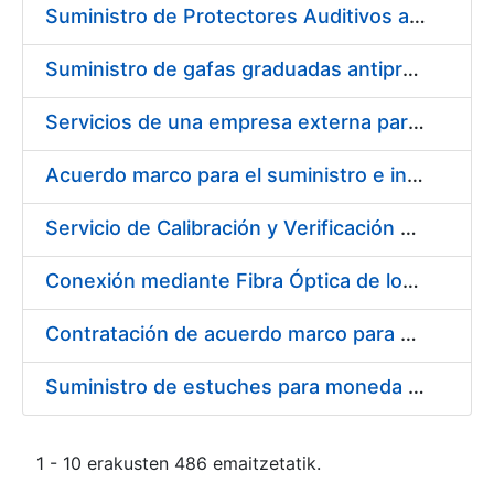
Suministro de Protectores Auditivos a medida para las personas trabajadoras de los Centros de Trabajo de Madrid y Burgos
Suministro de gafas graduadas antiproyecciones para los trabajadores de la FNMT-RCM en los centros de trabajo de Madrid y Burgos
Servicios de una empresa externa para el asesoramiento y resolución de los recursos de alzada que se presentan relacionados con procesos de selección para la FNMT-RCM
Acuerdo marco para el suministro e instalación de persianas, estores y otros complementos
Servicio de Calibración y Verificación Externa de los Equipos de Medición del Servicio de Prevención de la FNMT-RCM
Conexión mediante Fibra Óptica de los Centros de Proceso de Datos (CPDs) de las sedes de la FNMT-RCM de Burgos y Madrid
Contratación de acuerdo marco para el Suministro de Material de Electricidad para la Fábrica Nacional de Moneda y Timbre-Real Casa de la Moneda en su centro de trabajo de Burgos
Suministro de estuches para moneda de 30 €
1 - 10 erakusten 486 emaitzetatik.