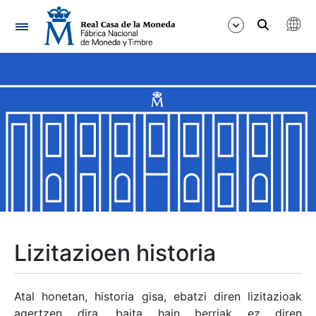
Nabigazioa
Erakutsi/Ezkutatu
Erakutsi/Ezkutatu
Erakutsi/Ezkutatu
Erakutsi/Ezkutatu
Erakutsi/Ezkutatu
Lizitazioen historia
Erakutsi/Ezkutatu
Atal honetan, historia gisa, ebatzi diren lizitazioak
agertzen dira, baita hain berriak ez diren