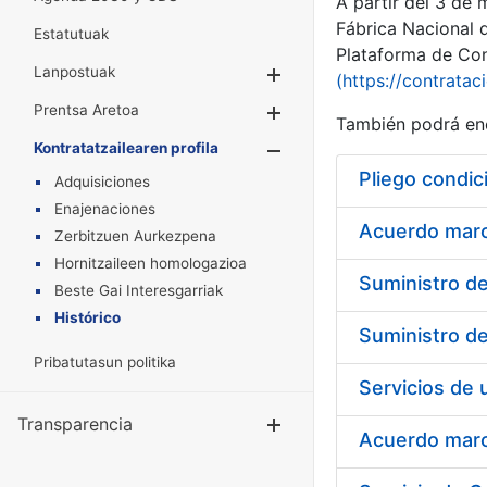
A partir del 3 de
Fábrica Nacional 
Estatutuak
Plataforma de Cont
Lanpostuak
Erakutsi/Ezkuta
(https://contratac
Prentsa Aretoa
Erakutsi/Ezkuta
También podrá enc
Kontratatzailearen profila
Erakutsi/Ezkut
Pliego condic
Adquisiciones
Enajenaciones
Acuerdo marco
Zerbitzuen Aurkezpena
Hornitzaileen homologazioa
Beste Gai Interesgarriak
Histórico
Pribatutasun politika
Transparencia
Erakutsi/Ezku
Acuerdo marco