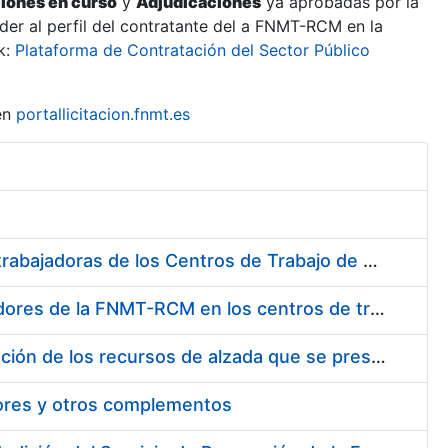
ciones en curso
y
Adjudicaciones
ya aprobadas por la
er al perfil del contratante del a FNMT-RCM en la
k:
Plataforma de Contratación del Sector Público
en
portallicitacion.fnmt.es
Suministro de Protectores Auditivos a medida para las personas trabajadoras de los Centros de Trabajo de Madrid y Burgos
Suministro de gafas graduadas antiproyecciones para los trabajadores de la FNMT-RCM en los centros de trabajo de Madrid y Burgos
Servicios de una empresa externa para el asesoramiento y resolución de los recursos de alzada que se presentan relacionados con procesos de selección para la FNMT-RCM
tores y otros complementos