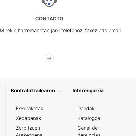
CONTACTO
rekin harremanetan jarri telefonoz, faxez edo email
Kontratatzailearen profila
Interesgarria
Eskuraketak
Dendak
Xedapenak
Katalogoa
Zerbitzuen
Canal de
Aurkezpena
denuncias