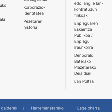
edo langile lan-
ruko
Korporazio-
kontratudun
Identitatea
finkoak
tala
Pezetaren
Enpleguaren
historia
Eskaintza
Publikoa /
Enplegu
Iraunkorra
Denboraldi
Baterako
Plazetarako
Deialdiak
Lan Poltsa
 galderak
Harremanetarako
Lege oharra