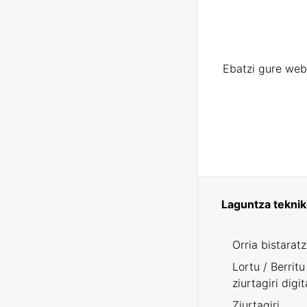
Ebatzi gure web
Laguntza tekni
Orria bistarat
Lortu / Berritu
ziurtagiri digit
Ziurtagiri