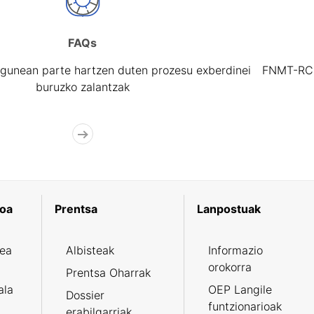
FAQs
gunean parte hartzen duten prozesu exberdinei
FNMT-RCM 
buruzko zalantzak
koa
Prentsa
Lanpostuak
zea
Albisteak
Informazio
orokorra
Prentsa Oharrak
ala
OEP Langile
Dossier
funtzionarioak
erabilgarriak