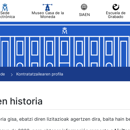
Sede
Museo Casa de la
Escuela de
SIAEN
ectrónica
Moneda
Grabado
tatu
tatu
tatu
tatu
nde
Kontratatzailearen profila
tatu
en historia
ria gisa, ebatzi diren lizitazioak agertzen dira, baita hain 
tu