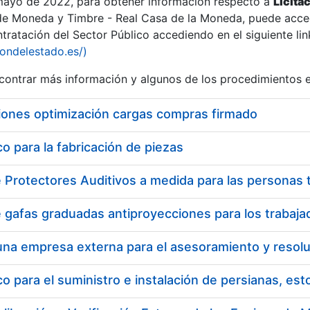
 mayo de 2022, para obtener información respecto a
Licita
de Moneda y Timbre - Real Casa de la Moneda, puede acced
ratación del Sector Público accediendo en el siguiente lin
tu
iondelestado.es/)
tu
ontrar más información y algunos de los procedimientos 
atu
iones optimización cargas compras firmado
 para la fabricación de piezas
tatu
 para el suministro e instalación de persianas, es