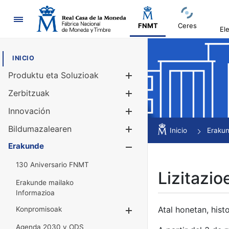
Nabigazioa
FNMT
Ceres
El
INICIO
Produktu eta Soluzioak
Erakutsi/Ezku
Zerbitzuak
Erakutsi/Ezku
Innovación
Erakutsi/Ezku
Bildumazalearen
Erakutsi/Ezku
Inicio
Eraku
Erakunde
Erakutsi/Ezku
130 Aniversario FNMT
Lizitazio
Erakunde mailako
Informazioa
Atal honetan, histo
Konpromisoak
Erakutsi/Ezkuta
Agenda 2030 y ODS