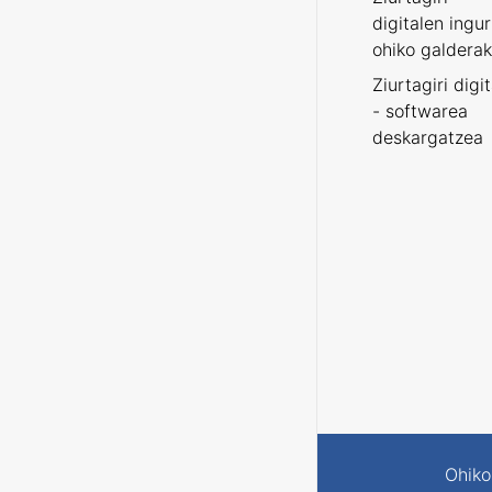
digitalen ingu
ohiko galderak
Ziurtagiri digi
- softwarea
deskargatzea
Ohiko