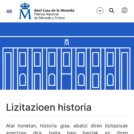
Nabigazioa
Erakutsi/Ezkutatu
Erakutsi/Ezkutatu
Erakutsi/Ezkutatu
Erakutsi/Ezkutatu
Erakutsi/Ezkutatu
Lizitazioen historia
Erakutsi/Ezkutatu
Atal honetan, historia gisa, ebatzi diren lizitazioak
agertzen dira, baita hain berriak ez diren