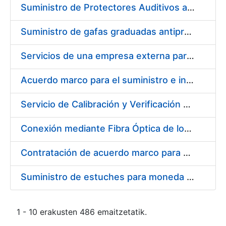
Suministro de Protectores Auditivos a medida para las personas trabajadoras de los Centros de Trabajo de Madrid y Burgos
Suministro de gafas graduadas antiproyecciones para los trabajadores de la FNMT-RCM en los centros de trabajo de Madrid y Burgos
Servicios de una empresa externa para el asesoramiento y resolución de los recursos de alzada que se presentan relacionados con procesos de selección para la FNMT-RCM
Acuerdo marco para el suministro e instalación de persianas, estores y otros complementos
Servicio de Calibración y Verificación Externa de los Equipos de Medición del Servicio de Prevención de la FNMT-RCM
Conexión mediante Fibra Óptica de los Centros de Proceso de Datos (CPDs) de las sedes de la FNMT-RCM de Burgos y Madrid
Contratación de acuerdo marco para el Suministro de Material de Electricidad para la Fábrica Nacional de Moneda y Timbre-Real Casa de la Moneda en su centro de trabajo de Burgos
Suministro de estuches para moneda de 30 €
1 - 10 erakusten 486 emaitzetatik.