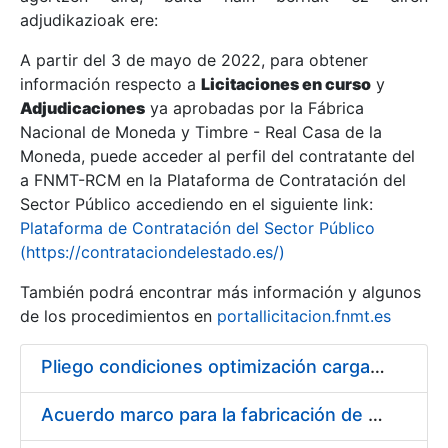
adjudikazioak ere:
A partir del 3 de mayo de 2022, para obtener
Erakutsi/Ezkutatu
información respecto a
Licitaciones en curso
y
Erakutsi/Ezkutatu
Adjudicaciones
ya aprobadas por la Fábrica
Nacional de Moneda y Timbre - Real Casa de la
Erakutsi/Ezkutatu
Moneda, puede acceder al perfil del contratante del
a FNMT-RCM en la Plataforma de Contratación del
Sector Público accediendo en el siguiente link:
Plataforma de Contratación del Sector Público
(https://contrataciondelestado.es/)
También podrá encontrar más información y algunos
de los procedimientos en
portallicitacion.fnmt.es
Pliego condiciones optimización cargas compras firmado
Erakutsi/Ezkutatu
Acuerdo marco para la fabricación de piezas