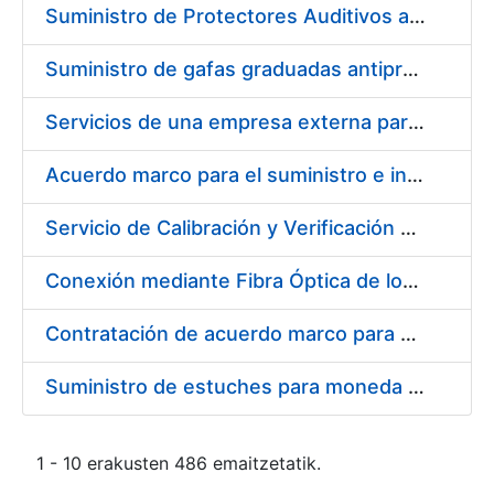
Suministro de Protectores Auditivos a medida para las personas trabajadoras de los Centros de Trabajo de Madrid y Burgos
Suministro de gafas graduadas antiproyecciones para los trabajadores de la FNMT-RCM en los centros de trabajo de Madrid y Burgos
Servicios de una empresa externa para el asesoramiento y resolución de los recursos de alzada que se presentan relacionados con procesos de selección para la FNMT-RCM
Acuerdo marco para el suministro e instalación de persianas, estores y otros complementos
Servicio de Calibración y Verificación Externa de los Equipos de Medición del Servicio de Prevención de la FNMT-RCM
Conexión mediante Fibra Óptica de los Centros de Proceso de Datos (CPDs) de las sedes de la FNMT-RCM de Burgos y Madrid
Contratación de acuerdo marco para el Suministro de Material de Electricidad para la Fábrica Nacional de Moneda y Timbre-Real Casa de la Moneda en su centro de trabajo de Burgos
Suministro de estuches para moneda de 30 €
1 - 10 erakusten 486 emaitzetatik.