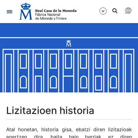
Nabigazioa
Erakutsi/Ezkutatu
Erakutsi/Ezkutatu
Erakutsi/Ezkutatu
Erakutsi/Ezkutatu
Erakutsi/Ezkutatu
Lizitazioen historia
Erakutsi/Ezkutatu
Atal honetan, historia gisa, ebatzi diren lizitazioak
agertzen dira, baita hain berriak ez diren