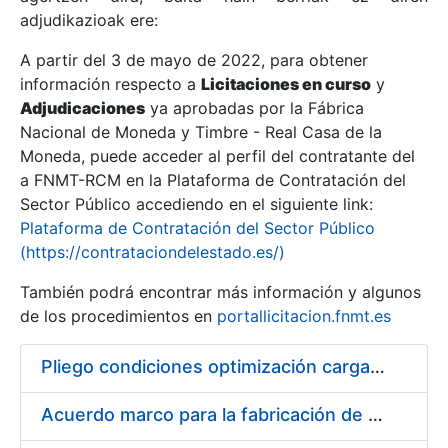
adjudikazioak ere:
A partir del 3 de mayo de 2022, para obtener
Erakutsi/Ezkutatu
información respecto a
Licitaciones en curso
y
Erakutsi/Ezkutatu
Adjudicaciones
ya aprobadas por la Fábrica
Nacional de Moneda y Timbre - Real Casa de la
Erakutsi/Ezkutatu
Moneda, puede acceder al perfil del contratante del
a FNMT-RCM en la Plataforma de Contratación del
Sector Público accediendo en el siguiente link:
Plataforma de Contratación del Sector Público
(https://contrataciondelestado.es/)
También podrá encontrar más información y algunos
de los procedimientos en
portallicitacion.fnmt.es
Pliego condiciones optimización cargas compras firmado
Erakutsi/Ezkutatu
Acuerdo marco para la fabricación de piezas