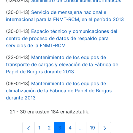
(13-02-13)
Suministro de consumibles informáticos
(30-01-13)
Servicio de mensajería nacional e
internacional para la FNMT-RCM, en el período 2013
(30-01-13)
Espacio técnico y comunicaciones del
centro de proceso de datos de respaldo para
servicios de la FNMT-RCM
(23-01-13)
Mantenimiento de los equipos de
transporte de cargas y elevación de la Fábrica de
Papel de Burgos durante 2013
(09-01-13)
Mantenimiento de los equipos de
climatización de la Fábrica de Papel de Burgos
durante 2013
21 - 30 erakusten 184 emaitzetatik.
1
2
3
4
...
19
Orrialdea
Orrialdea
Orrialdea
Orrialdea
Intermediate Pages Use
Orrialdea