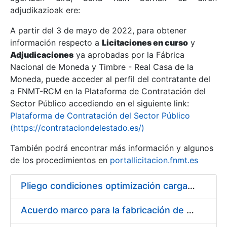
adjudikazioak ere:
A partir del 3 de mayo de 2022, para obtener
Erakutsi/Ezkutatu
información respecto a
Licitaciones en curso
y
Erakutsi/Ezkutatu
Adjudicaciones
ya aprobadas por la Fábrica
Nacional de Moneda y Timbre - Real Casa de la
Erakutsi/Ezkutatu
Moneda, puede acceder al perfil del contratante del
a FNMT-RCM en la Plataforma de Contratación del
Sector Público accediendo en el siguiente link:
Plataforma de Contratación del Sector Público
(https://contrataciondelestado.es/)
También podrá encontrar más información y algunos
de los procedimientos en
portallicitacion.fnmt.es
Pliego condiciones optimización cargas compras firmado
Erakutsi/Ezkutatu
Acuerdo marco para la fabricación de piezas