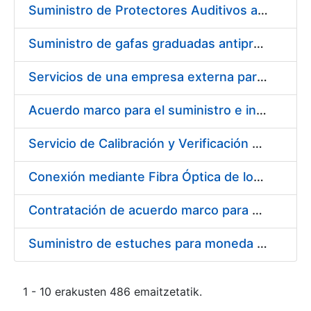
Suministro de Protectores Auditivos a medida para las personas trabajadoras de los Centros de Trabajo de Madrid y Burgos
Suministro de gafas graduadas antiproyecciones para los trabajadores de la FNMT-RCM en los centros de trabajo de Madrid y Burgos
Servicios de una empresa externa para el asesoramiento y resolución de los recursos de alzada que se presentan relacionados con procesos de selección para la FNMT-RCM
Acuerdo marco para el suministro e instalación de persianas, estores y otros complementos
Servicio de Calibración y Verificación Externa de los Equipos de Medición del Servicio de Prevención de la FNMT-RCM
Conexión mediante Fibra Óptica de los Centros de Proceso de Datos (CPDs) de las sedes de la FNMT-RCM de Burgos y Madrid
Contratación de acuerdo marco para el Suministro de Material de Electricidad para la Fábrica Nacional de Moneda y Timbre-Real Casa de la Moneda en su centro de trabajo de Burgos
Suministro de estuches para moneda de 30 €
1 - 10 erakusten 486 emaitzetatik.