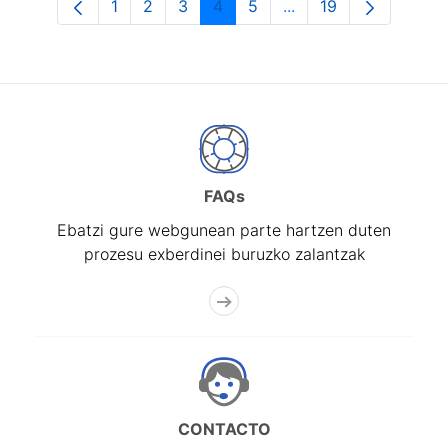
1
2
3
4
5
...
19
Orrialdea
Orrialdea
Orrialdea
Orrialdea
Orrialdea
Intermediate Pages U
Orrialdea
FAQs
Ebatzi gure webgunean parte hartzen duten
prozesu exberdinei buruzko zalantzak
CONTACTO