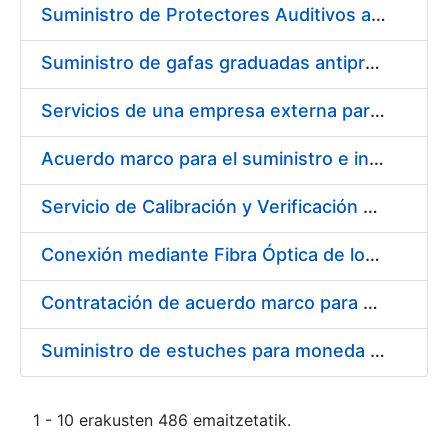
Suministro de Protectores Auditivos a medida para las personas trabajadoras de los Centros de Trabajo de Madrid y Burgos
Suministro de gafas graduadas antiproyecciones para los trabajadores de la FNMT-RCM en los centros de trabajo de Madrid y Burgos
Servicios de una empresa externa para el asesoramiento y resolución de los recursos de alzada que se presentan relacionados con procesos de selección para la FNMT-RCM
Acuerdo marco para el suministro e instalación de persianas, estores y otros complementos
Servicio de Calibración y Verificación Externa de los Equipos de Medición del Servicio de Prevención de la FNMT-RCM
Conexión mediante Fibra Óptica de los Centros de Proceso de Datos (CPDs) de las sedes de la FNMT-RCM de Burgos y Madrid
Contratación de acuerdo marco para el Suministro de Material de Electricidad para la Fábrica Nacional de Moneda y Timbre-Real Casa de la Moneda en su centro de trabajo de Burgos
Suministro de estuches para moneda de 30 €
1 - 10 erakusten 486 emaitzetatik.