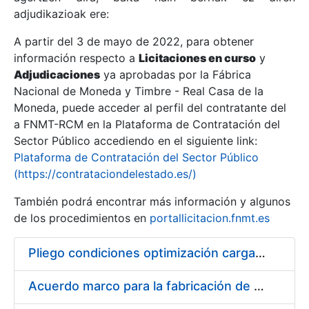
adjudikazioak ere:
A partir del 3 de mayo de 2022, para obtener
Erakutsi/Ezkutatu
información respecto a
Licitaciones en curso
y
Erakutsi/Ezkutatu
Adjudicaciones
ya aprobadas por la Fábrica
Nacional de Moneda y Timbre - Real Casa de la
Erakutsi/Ezkutatu
Moneda, puede acceder al perfil del contratante del
a FNMT-RCM en la Plataforma de Contratación del
Sector Público accediendo en el siguiente link:
Plataforma de Contratación del Sector Público
(https://contrataciondelestado.es/)
También podrá encontrar más información y algunos
de los procedimientos en
portallicitacion.fnmt.es
Pliego condiciones optimización cargas compras firmado
Erakutsi/Ezkutatu
Acuerdo marco para la fabricación de piezas