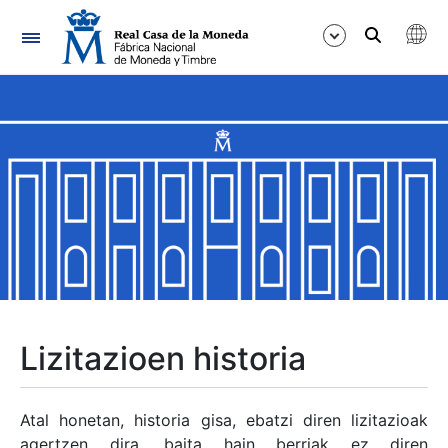
Nabigazioa
Erakutsi/Ezkutatu
Erakutsi/Ezkutatu
Erakutsi/Ezkutatu
Erakutsi/Ezkutatu
Erakutsi/Ezkutatu
Lizitazioen historia
Erakutsi/Ezkutatu
Atal honetan, historia gisa, ebatzi diren lizitazioak
agertzen dira, baita hain berriak ez diren