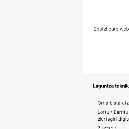
Ebatzi gure web
Laguntza tekni
Orria bistarat
Lortu / Berritu
ziurtagiri digit
Ziurtagiri