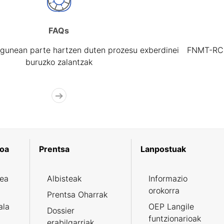
FAQs
gunean parte hartzen duten prozesu exberdinei
FNMT-RCM 
buruzko zalantzak
koa
Prentsa
Lanpostuak
zea
Albisteak
Informazio
orokorra
Prentsa Oharrak
ala
OEP Langile
Dossier
funtzionarioak
erabilgarriak