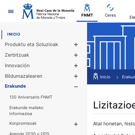
Nabigazioa
FNMT
Ceres
El
INICIO
Produktu eta Soluzioak
Erakutsi/Ezku
Zerbitzuak
Erakutsi/Ezku
Innovación
Erakutsi/Ezku
Bildumazalearen
Erakutsi/Ezku
Inicio
Eraku
Erakunde
Erakutsi/Ezku
130 Aniversario FNMT
Lizitazio
Erakunde mailako
Informazioa
Atal honetan, histo
Konpromisoak
Erakutsi/Ezkuta
Agenda 2030 y ODS