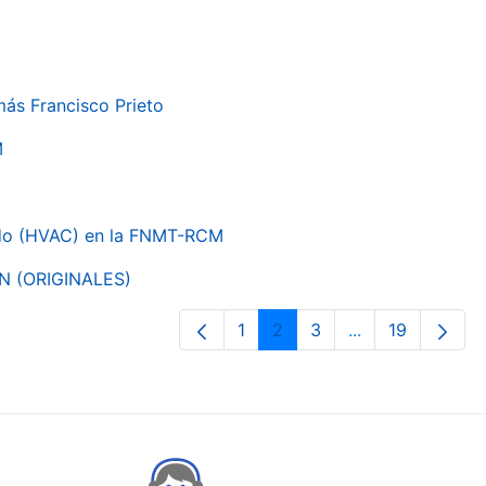
más Francisco Prieto
M
nado (HVAC) en la FNMT-RCM
ON (ORIGINALES)
1
2
3
...
19
Orrialdea
Orrialdea
Orrialdea
Intermediate Pa
Orrialdea