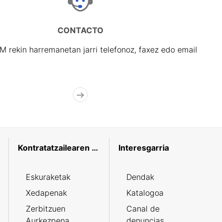
CONTACTO
rekin harremanetan jarri telefonoz, faxez edo email
Kontratatzailearen profila
Interesgarria
Eskuraketak
Dendak
Xedapenak
Katalogoa
Zerbitzuen
Canal de
Aurkezpena
denuncias