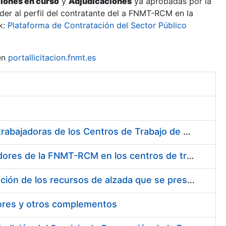
ciones en curso
y
Adjudicaciones
ya aprobadas por la
er al perfil del contratante del a FNMT-RCM en la
k:
Plataforma de Contratación del Sector Público
en
portallicitacion.fnmt.es
Suministro de Protectores Auditivos a medida para las personas trabajadoras de los Centros de Trabajo de Madrid y Burgos
Suministro de gafas graduadas antiproyecciones para los trabajadores de la FNMT-RCM en los centros de trabajo de Madrid y Burgos
Servicios de una empresa externa para el asesoramiento y resolución de los recursos de alzada que se presentan relacionados con procesos de selección para la FNMT-RCM
tores y otros complementos