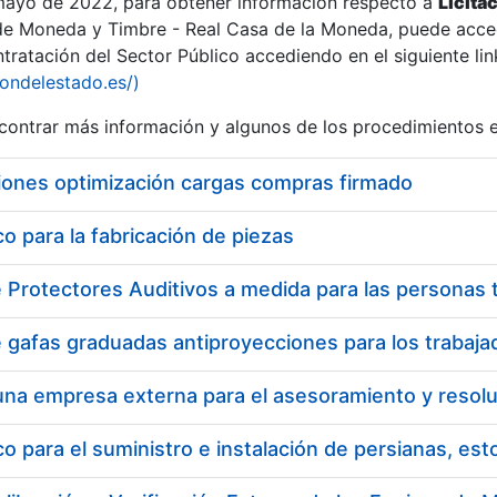
 mayo de 2022, para obtener información respecto a
Licita
de Moneda y Timbre - Real Casa de la Moneda, puede acced
ratación del Sector Público accediendo en el siguiente lin
tu
iondelestado.es/)
tu
ontrar más información y algunos de los procedimientos 
atu
iones optimización cargas compras firmado
 para la fabricación de piezas
tatu
 para el suministro e instalación de persianas, es