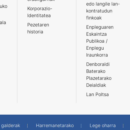
edo langile lan-
ruko
Korporazio-
kontratudun
Identitatea
finkoak
tala
Pezetaren
Enpleguaren
historia
Eskaintza
Publikoa /
Enplegu
Iraunkorra
Denboraldi
Baterako
Plazetarako
Deialdiak
Lan Poltsa
 galderak
Harremanetarako
Lege oharra