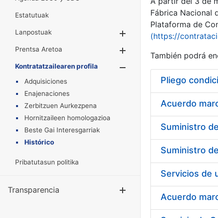
A partir del 3 de
Fábrica Nacional 
Estatutuak
Plataforma de Cont
Lanpostuak
Erakutsi/Ezkuta
(https://contratac
Prentsa Aretoa
Erakutsi/Ezkuta
También podrá enc
Kontratatzailearen profila
Erakutsi/Ezkut
Pliego condic
Adquisiciones
Enajenaciones
Acuerdo marco
Zerbitzuen Aurkezpena
Hornitzaileen homologazioa
Beste Gai Interesgarriak
Histórico
Pribatutasun politika
Transparencia
Erakutsi/Ezku
Acuerdo marco