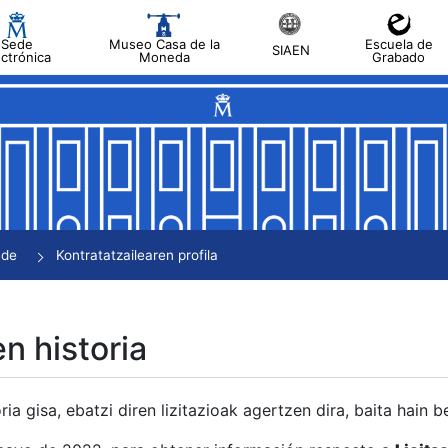
Sede
Museo Casa de la
Escuela de
SIAEN
ectrónica
Moneda
Grabado
tatu
tatu
tatu
tatu
nde
Kontratatzailearen profila
tatu
en historia
ria gisa, ebatzi diren lizitazioak agertzen dira, baita hain 
tu