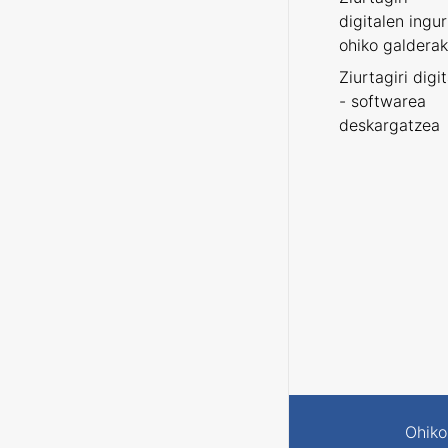
digitalen ingu
ohiko galderak
Ziurtagiri digi
- softwarea
deskargatzea
Ohiko