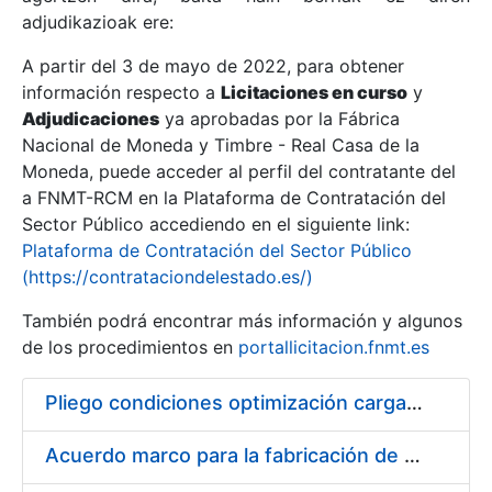
adjudikazioak ere:
A partir del 3 de mayo de 2022, para obtener
Erakutsi/Ezkutatu
información respecto a
Licitaciones en curso
y
Erakutsi/Ezkutatu
Adjudicaciones
ya aprobadas por la Fábrica
Nacional de Moneda y Timbre - Real Casa de la
Erakutsi/Ezkutatu
Moneda, puede acceder al perfil del contratante del
a FNMT-RCM en la Plataforma de Contratación del
Sector Público accediendo en el siguiente link:
Plataforma de Contratación del Sector Público
(https://contrataciondelestado.es/)
También podrá encontrar más información y algunos
de los procedimientos en
portallicitacion.fnmt.es
Pliego condiciones optimización cargas compras firmado
Erakutsi/Ezkutatu
Acuerdo marco para la fabricación de piezas