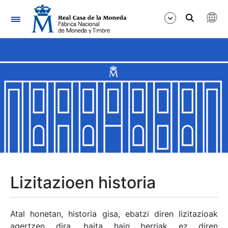
Nabigazioa
Erakutsi/Ezkutatu
Erakutsi/Ezkutatu
Erakutsi/Ezkutatu
Erakutsi/Ezkutatu
Erakutsi/Ezkutatu
Lizitazioen historia
Erakutsi/Ezkutatu
Atal honetan, historia gisa, ebatzi diren lizitazioak
agertzen dira, baita hain berriak ez diren