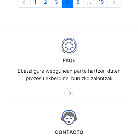
1
2
3
4
5
...
19
Orrialdea
Orrialdea
Orrialdea
Orrialdea
Orrialdea
Intermediate Pages U
Orrialdea
FAQs
Ebatzi gure webgunean parte hartzen duten
prozesu exberdinei buruzko zalantzak
CONTACTO