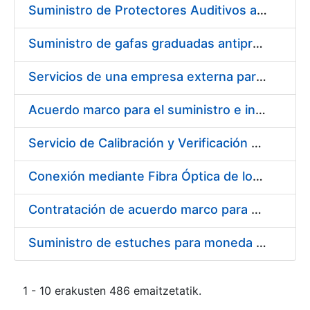
Suministro de Protectores Auditivos a medida para las personas trabajadoras de los Centros de Trabajo de Madrid y Burgos
Suministro de gafas graduadas antiproyecciones para los trabajadores de la FNMT-RCM en los centros de trabajo de Madrid y Burgos
Servicios de una empresa externa para el asesoramiento y resolución de los recursos de alzada que se presentan relacionados con procesos de selección para la FNMT-RCM
Acuerdo marco para el suministro e instalación de persianas, estores y otros complementos
Servicio de Calibración y Verificación Externa de los Equipos de Medición del Servicio de Prevención de la FNMT-RCM
Conexión mediante Fibra Óptica de los Centros de Proceso de Datos (CPDs) de las sedes de la FNMT-RCM de Burgos y Madrid
Contratación de acuerdo marco para el Suministro de Material de Electricidad para la Fábrica Nacional de Moneda y Timbre-Real Casa de la Moneda en su centro de trabajo de Burgos
Suministro de estuches para moneda de 30 €
1 - 10 erakusten 486 emaitzetatik.