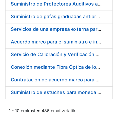
Suministro de Protectores Auditivos a medida para las personas trabajadoras de los Centros de Trabajo de Madrid y Burgos
Suministro de gafas graduadas antiproyecciones para los trabajadores de la FNMT-RCM en los centros de trabajo de Madrid y Burgos
Servicios de una empresa externa para el asesoramiento y resolución de los recursos de alzada que se presentan relacionados con procesos de selección para la FNMT-RCM
Acuerdo marco para el suministro e instalación de persianas, estores y otros complementos
Servicio de Calibración y Verificación Externa de los Equipos de Medición del Servicio de Prevención de la FNMT-RCM
Conexión mediante Fibra Óptica de los Centros de Proceso de Datos (CPDs) de las sedes de la FNMT-RCM de Burgos y Madrid
Contratación de acuerdo marco para el Suministro de Material de Electricidad para la Fábrica Nacional de Moneda y Timbre-Real Casa de la Moneda en su centro de trabajo de Burgos
Suministro de estuches para moneda de 30 €
1 - 10 erakusten 486 emaitzetatik.