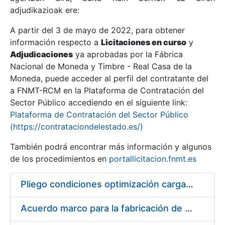
adjudikazioak ere:
A partir del 3 de mayo de 2022, para obtener
Erakutsi/Ezkutatu
información respecto a
Licitaciones en curso
y
Erakutsi/Ezkutatu
Adjudicaciones
ya aprobadas por la Fábrica
Nacional de Moneda y Timbre - Real Casa de la
Erakutsi/Ezkutatu
Moneda, puede acceder al perfil del contratante del
a FNMT-RCM en la Plataforma de Contratación del
Sector Público accediendo en el siguiente link:
Plataforma de Contratación del Sector Público
(https://contrataciondelestado.es/)
También podrá encontrar más información y algunos
de los procedimientos en
portallicitacion.fnmt.es
Pliego condiciones optimización cargas compras firmado
Erakutsi/Ezkutatu
Acuerdo marco para la fabricación de piezas