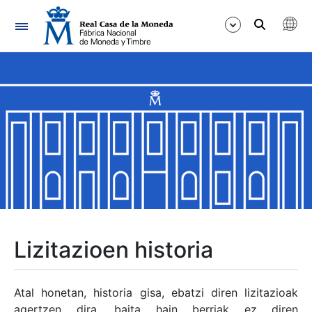
Nabigazioa
Erakutsi/Ezkutatu
Erakutsi/Ezkutatu
Erakutsi/Ezkutatu
Erakutsi/Ezkutatu
Erakutsi/Ezkutatu
Lizitazioen historia
Erakutsi/Ezkutatu
Atal honetan, historia gisa, ebatzi diren lizitazioak
agertzen dira, baita hain berriak ez diren