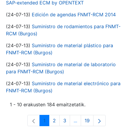
SAP-extended ECM by OPENTEXT
(24-07-13)
Edición de agendas FNMT-RCM 2014
(24-07-13)
Suministro de rodamientos para FNMT-
RCM (Burgos)
(24-07-13)
Suministro de material plástico para
FNMT-RCM (Burgos)
(24-07-13)
Suministro de material de laboratorio
para FNMT-RCM (Burgos)
(24-07-13)
Suministro de material electrónico para
FNMT-RCM (Burgos)
1 - 10 erakusten 184 emaitzetatik.
1
2
3
...
19
Orrialdea
Orrialdea
Orrialdea
Intermediate Pages Use T
Orrialdea