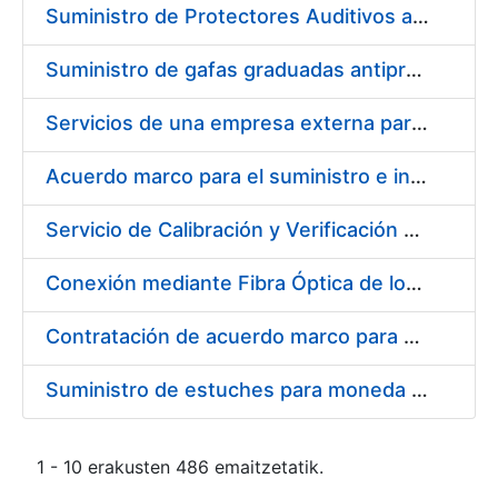
Suministro de Protectores Auditivos a medida para las personas trabajadoras de los Centros de Trabajo de Madrid y Burgos
Suministro de gafas graduadas antiproyecciones para los trabajadores de la FNMT-RCM en los centros de trabajo de Madrid y Burgos
Servicios de una empresa externa para el asesoramiento y resolución de los recursos de alzada que se presentan relacionados con procesos de selección para la FNMT-RCM
Acuerdo marco para el suministro e instalación de persianas, estores y otros complementos
Servicio de Calibración y Verificación Externa de los Equipos de Medición del Servicio de Prevención de la FNMT-RCM
Conexión mediante Fibra Óptica de los Centros de Proceso de Datos (CPDs) de las sedes de la FNMT-RCM de Burgos y Madrid
Contratación de acuerdo marco para el Suministro de Material de Electricidad para la Fábrica Nacional de Moneda y Timbre-Real Casa de la Moneda en su centro de trabajo de Burgos
Suministro de estuches para moneda de 30 €
1 - 10 erakusten 486 emaitzetatik.