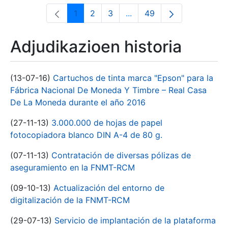
1
2
3
...
49
Orrialdea
Orrialdea
Orrialdea
Intermediate Pages Use T
Orrialdea
Adjudikazioen historia
(13-07-16)
Cartuchos de tinta marca "Epson" para la
Fábrica Nacional De Moneda Y Timbre – Real Casa
De La Moneda durante el año 2016
(27-11-13)
3.000.000 de hojas de papel
fotocopiadora blanco DIN A-4 de 80 g.
(07-11-13)
Contratación de diversas pólizas de
aseguramiento en la FNMT-RCM
(09-10-13)
Actualización del entorno de
digitalización de la FNMT-RCM
(29-07-13)
Servicio de implantación de la plataforma