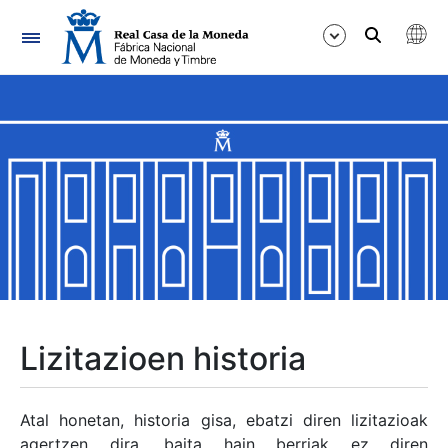
Nabigazioa
Erakutsi/Ezkutatu
Erakutsi/Ezkutatu
Erakutsi/Ezkutatu
Erakutsi/Ezkutatu
Erakutsi/Ezkutatu
Lizitazioen historia
Erakutsi/Ezkutatu
Atal honetan, historia gisa, ebatzi diren lizitazioak
agertzen dira, baita hain berriak ez diren