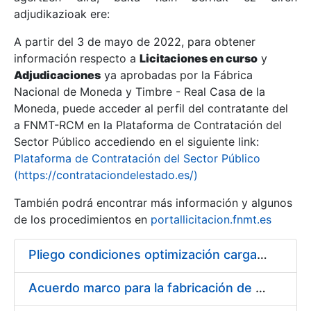
adjudikazioak ere:
A partir del 3 de mayo de 2022, para obtener
Erakutsi/Ezkutatu
información respecto a
Licitaciones en curso
y
Erakutsi/Ezkutatu
Adjudicaciones
ya aprobadas por la Fábrica
Nacional de Moneda y Timbre - Real Casa de la
Erakutsi/Ezkutatu
Moneda, puede acceder al perfil del contratante del
a FNMT-RCM en la Plataforma de Contratación del
Sector Público accediendo en el siguiente link:
Plataforma de Contratación del Sector Público
(https://contrataciondelestado.es/)
También podrá encontrar más información y algunos
de los procedimientos en
portallicitacion.fnmt.es
Pliego condiciones optimización cargas compras firmado
Erakutsi/Ezkutatu
Acuerdo marco para la fabricación de piezas